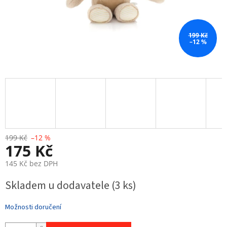
199 Kč
–12 %
199 Kč
–12 %
175 Kč
145 Kč bez DPH
Měrná
Skladem u dodavatele
(3 ks)
cena:
Možnosti doručení