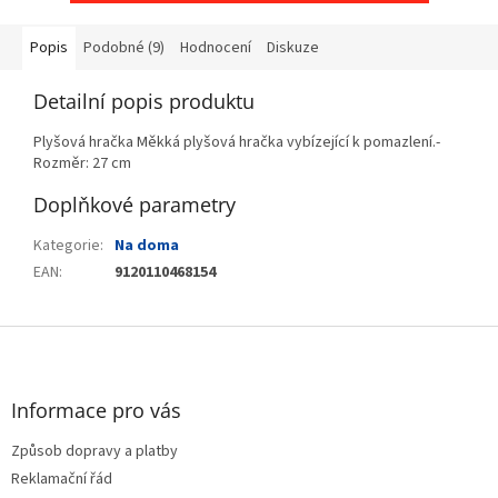
Popis
Podobné (9)
Hodnocení
Diskuze
Detailní popis produktu
Plyšová hračka Měkká plyšová hračka vybízející k pomazlení.-
Rozměr: 27 cm
Doplňkové parametry
Kategorie
:
Na doma
EAN
:
9120110468154
Z
á
p
a
Informace pro vás
t
Způsob dopravy a platby
í
Reklamační řád