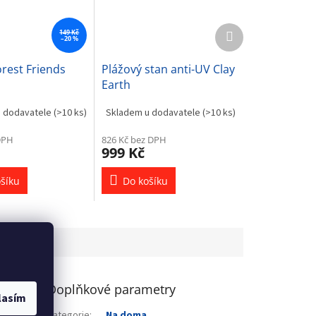
Další
149 Kč
–20 %
produkt
rest Friends
Plážový stan anti-UV Clay
Earth
u dodavatele
(>10 ks)
Skladem u dodavatele
(>10 ks)
DPH
826 Kč bez DPH
999 Kč
šíku
Do košíku
Doplňkové parametry
lasím
m poskytne
Kategorie
:
Na doma