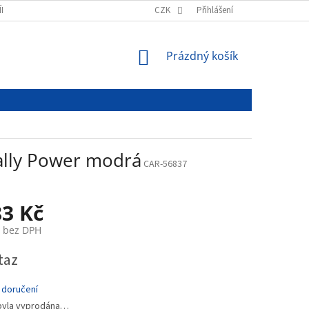
ÍNKY
PODMÍNKY OCHRANY OSOBNÍCH ÚDAJŮ
CZK
Přihlášení
NÁKUPNÍ
Prázdný košík
KOŠÍK
Mally Power modrá
CAR-56837
83 Kč
č bez DPH
taz
 doručení
byla vyprodána…