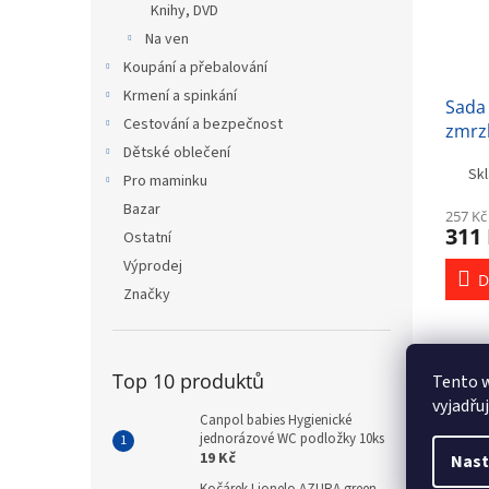
Knihy, DVD
Na ven
Koupání a přebalování
Krmení a spinkání
Sada 
Cestování a bezpečnost
zmrz
Dětské oblečení
Sk
Pro maminku
Bazar
257 Kč
311
Ostatní
Výprodej
D
Značky
Popi
Top 10 produktů
Tento 
vyjadřu
Canpol babies Hygienické
jednorázové WC podložky 10ks
Det
19 Kč
Nast
Šlap