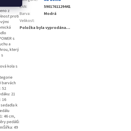
kcí nabízí
EAN
:
5901761129441
beno z
Barva
:
Modrá
lnost proti
Velikost
:
ovými
omická
Položka byla vyprodána…
adlo
 POWER s
uchu a
hrou, který
 s
ová kola s
tegorie
3 barvách
: 52
edáku: 21
: 16
 sedadla k
pedálu
1: 46 cm,
ěry pedálů:
mŠířka: 49