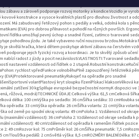
ující jízdu venku. Tato motokára s realistickým vzhledem a robustní konstru
lou zábavu a zároveň podporuje rozvoj motoriky a kondice.Vozidlo je vyro
é kovové konstrukce a vysoce kvalitních plastů pro dlouhou životnost a odo
ození. Má zabudovaný řetězový pohon s pedály a velká, odolná kola s pěn
matikami (EVA) pro dobrou přilnavost a pohodlí na různých površích. Ergon
tovní řídítka umožňují pevný úchop a snadné řízení, zatímco tvarované sed
ytuje pohodlnou jízdu. Je také vybaveno ruční nouzovou brzdou.Motokára
ly je skvělá hračka, která dětem poskytuje aktivní zábavu na čerstvém vzd
eň podporuje jejich fyzický rozvoj a koordinaci. Je to skvělý způsob učení 
m nabízí radost z jízdy a pocit nezávislosti.VLASTNOSTI:Tvarované sedadlo
ostí nastavení vzdálenosti od řídítek o 2 stupně.Robustní konstrukceRuční
aPohon: rychlost vpředFunkce volnoběhuPlně zapouzdřený řetězVelká pěn
sky (EVA)Protektorované pneumatikyRukojeť na opěradle pro snadné
ášeníSportovní volantPlastový kryt sloupku řízeníPískací klaksonVěková ka
ximální zatížení 30 kgSplňuje evropské bezpečnostní normyK dispozici ve 
vená, růžová, modrá)TECHNICKÉ ÚDAJE:Celková výška: 61,5 cmCelková šířka
lková délka: 100 cmVýška po sedadlo: 36 cmŠířka sedáku: 33 cmHloubka s
řka opěradla: 33 cmVýška opěradla: 26 cmŠířka volantu: 21 cmVýška volantu
ška od země po spodní okraj volantu: 49 cmPoloha 1: Vzdálenost od okraje
lu (maximální vzdálenost): 36 cmPoloha 2: Vzdálenost od okraje sedadla k 
imální vzdálenost): 40 cmVzdálenost od opěradla k ramenům řídítek pozice 
ce 2: 49 cmRozvor kol: 75 cmPrůměr kol: 26 cmŠířka pneumatik: 7,5 cmRozm
7,5 cmTloušťka pedálů: 2 cmSvětlá výška: 8,5 cmROZMĚRY BALENÍ:Délka: 87 c