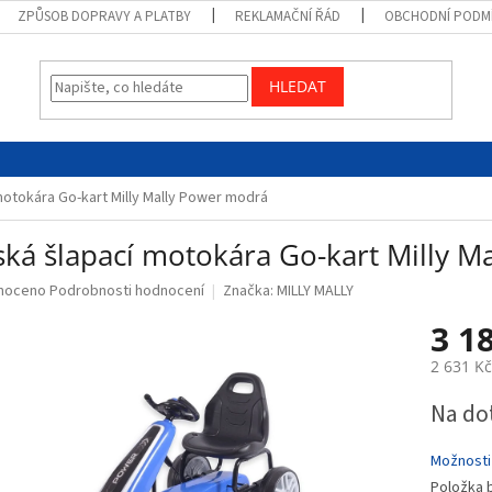
ZPŮSOB DOPRAVY A PLATBY
REKLAMAČNÍ ŘÁD
OBCHODNÍ PODM
HLEDAT
motokára Go-kart Milly Mally Power modrá
ská šlapací motokára Go-kart Milly 
né
noceno
Podrobnosti hodnocení
Značka:
MILLY MALLY
ní
3 1
u
2 631 K
Měrná
Na do
cena:
ek.
Možnosti
Položka 