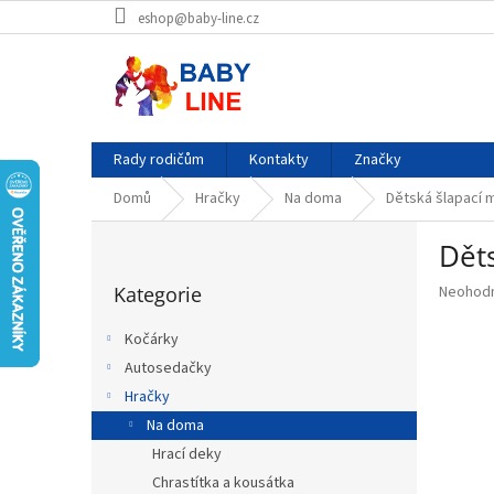
Přejít
eshop@baby-line.cz
na
obsah
Rady rodičům
Kontakty
Značky
Domů
Hračky
Na doma
Dětská šlapací 
P
Dět
o
Přeskočit
s
Průměr
Kategorie
Neohod
kategorie
t
hodnoce
r
produkt
Kočárky
a
je
Autosedačky
n
0,0
z
Hračky
n
5
í
Na doma
hvězdič
p
Hrací deky
a
Chrastítka a kousátka