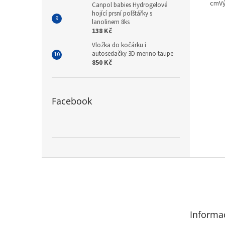
cmVý
Canpol babies Hydrogelové
hojící prsní polštářky s
lanolinem 8ks
138 Kč
Vložka do kočárku i
autosedačky 3D merino taupe
850 Kč
Facebook
Z
á
p
a
t
Informa
í