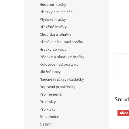
n
Hudební hračky
e
Přítulky a muchláčci
l
Plyšové hračky
Dřevěné hračky
Chodítka a lehátka
Křesílka a houpací hračky
Hračky do vody
Pěnové a plastové hračky
Kolotoče nad postýlku
Úložné boxy
Naučné hračky, vkládačky
Dopravní prostředky
Pro nejmenší
Souvi
Pro holky
Pro kluky
Akce
Stavebnice
Ostatní