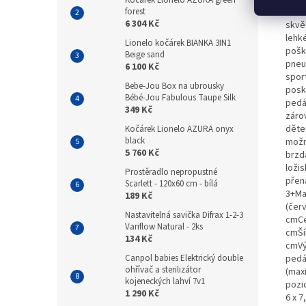
Kočárek Lionelo AZURA green
vzruš
forest
6 304 Kč
skvě
lehk
Lionelo kočárek BIANKA 3IN1
pošk
Beige sand
pneu
6 100 Kč
spor
Bebe-Jou Box na ubrousky
posk
Bébé-Jou Fabulous Taupe Silk
pedá
349 Kč
zárov
děte
Kočárek Lionelo AZURA onyx
black
možn
5 760 Kč
brzd
loži
Prostěradlo nepropustné
přen
Scarlett - 120x60 cm - bílá
3+Ma
189 Kč
(čer
Nastavitelná savička Difrax 1-2-3
cmCe
Variflow Natural - 2ks
cmŠí
134 Kč
cmVý
pedá
Canpol babies Elektrický double
ohřívač a sterilizátor
(max
kojeneckých lahví 7v1
pozi
1 290 Kč
6 x 