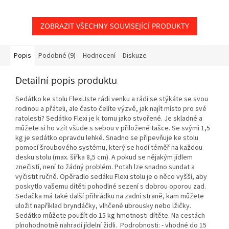
ZOBRAZIT VŠECHNY SOUVISEJÍCÍ PRODUKTY
Popis
Podobné (9)
Hodnocení
Diskuze
Detailní popis produktu
Sedátko ke stolu FlexiJste rádi venku a rádi se stýkáte se svou
rodinou a přáteli, ale často čelíte výzvě, jak najít místo pro své
ratolesti? Sedátko Flexi je k tomu jako stvořené. Je skladné a
můžete si ho vzít všude s sebou v přiložené tašce. Se svými 1,5
kg je sedátko opravdu lehké. Snadno se připevňuje ke stolu
pomocí šroubového systému, který se hodí téměř na každou
desku stolu (max. šířka 8,5 cm). A pokud se nějakým jídlem
znečistí, není to žádný problém. Potah lze snadno sundat a
vyčistit ručně. Opěradlo sedáku Flexi stolu je o něco vyšší, aby
poskytlo vašemu dítěti pohodlné sezení s dobrou oporou zad.
Sedačka má také další přihrádku na zadní straně, kam můžete
uložit například bryndáčky, vlhčené ubrousky nebo lžičky.
Sedátko můžete použít do 15 kg hmotnosti dítěte. Na cestách
plnohodnotně nahradí jídelní židli. Podrobnosti: - vhodné do 15