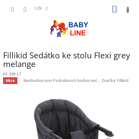
Přejít
NÁKUP
na
CZK
obsah
KOŠÍK
Fillikid Sedátko ke stolu Flexi grey
melange
KE-398-17
Průměrné
Neohodnoceno
Podrobnosti hodnocení
Značka:
Fillikid
Akce
hodnocení
produktu
je
0,0
z
5
hvězdiček.