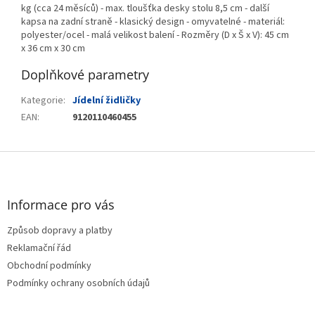
kg (cca 24 měsíců) - max. tloušťka desky stolu 8,5 cm - další
kapsa na zadní straně - klasický design - omyvatelné - materiál:
polyester/ocel - malá velikost balení - Rozměry (D x Š x V): 45 cm
x 36 cm x 30 cm
Doplňkové parametry
Kategorie
:
Jídelní židličky
EAN
:
9120110460455
Z
á
p
a
Informace pro vás
t
Způsob dopravy a platby
í
Reklamační řád
Obchodní podmínky
Podmínky ochrany osobních údajů