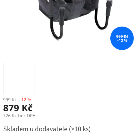
999 Kč
–12 %
999 Kč
–12 %
879 Kč
726 Kč bez DPH
Měrná
Skladem u dodavatele
(>10 ks)
cena: