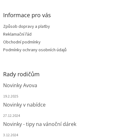
á
p
a
Informace pro vás
t
Způsob dopravy a platby
í
Reklamační řád
Obchodní podmínky
Podmínky ochrany osobních údajů
Rady rodičům
Novinky Avova
19.2.2025
Novinky v nabídce
27.12.2024
Novinky - tipy na vánoční dárek
3.12.2024