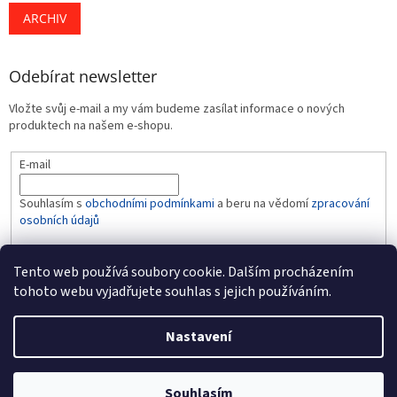
ARCHIV
Odebírat newsletter
Vložte svůj e-mail a my vám budeme zasílat informace o nových
produktech na našem e-shopu.
E-mail
Souhlasím s
obchodními podmínkami
a beru na vědomí
zpracování
osobních údajů
PŘIHLÁSIT SE
Tento web používá soubory cookie. Dalším procházením
tohoto webu vyjadřujete souhlas s jejich používáním.
Nastavení
Vytvořil Shoptet
Souhlasím
Copyright 2026
BABY-LINE
. Všechna práva vyhrazena.