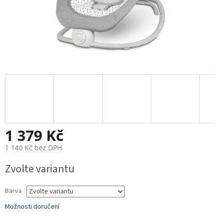
1 379 Kč
1 140 Kč bez DPH
Měrná
Zvolte variantu
cena:
Barva
Možnosti doručení