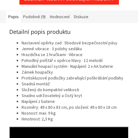
Popis
Podobné (9)
Hodnocení
Diskuze
Detailní popis produktu
Nastavení opěrky zad · 5bodové bezpečnostní pásy
Jemné vibrace · 3 polohy sedáku
Hrazdička se 2 hračkami · Vibrace
Pohodlný polštář v opěrce hlavy · 12 melodií
Manuální houpací systém · Napájení: 2 x AA baterie
Zámek houpačky
Protiskluzové podložky zabraňující poškrábání podlahy
Snadná montáž
Složený do kompaktní velikosti
Snadno udržovatelný a čistý kryt
Napájení z baterie
Rozměry: 49 x 80 x 83 cm, po složení: 49 x 80 x 18 cm
Nosnost: max. 9 kg
Hmotnost: 2,3 Kg