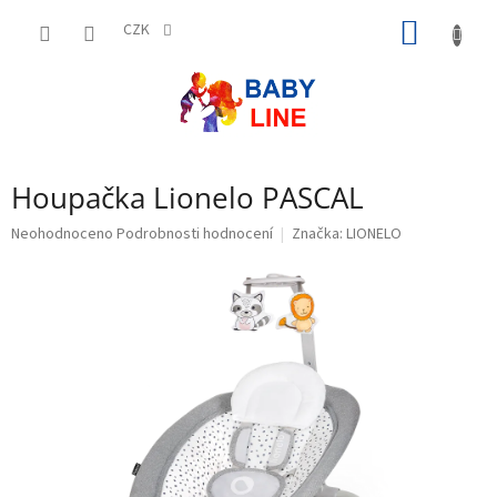
Přejít
NÁKUP
na
CZK
obsah
KOŠÍK
Houpačka Lionelo PASCAL
Průměrné
Neohodnoceno
Podrobnosti hodnocení
Značka:
LIONELO
hodnocení
produktu
je
0,0
z
5
hvězdiček.