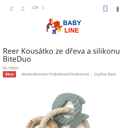
Přejít
NÁKUP
na
CZK
obsah
KOŠÍK
Reer Kousátko ze dřeva a silikonu
BiteDuo
KE-79302
Průměrné
Neohodnoceno
Podrobnosti hodnocení
Značka:
Reer
Akce
hodnocení
produktu
je
0,0
z
5
hvězdiček.