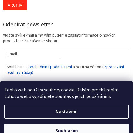
ARCHIV
Odebírat newsletter
Vložte svůj e-mail a my vám budeme zasílat informace o nových
produktech na našem e-shopu.
E-mail
Souhlasím s
obchodními podmínkami
a beru na vědomí
zpracování
osobních údajů
PŘIHLÁSIT SE
Tento web používá soubory cookie. Dalším procházením
tohoto webu vyjadřujete souhlas s jejich používáním.
Nastavení
Vytvořil Shoptet
Souhlasím
Copyright 2026
BABY-LINE
. Všechna práva vyhrazena.