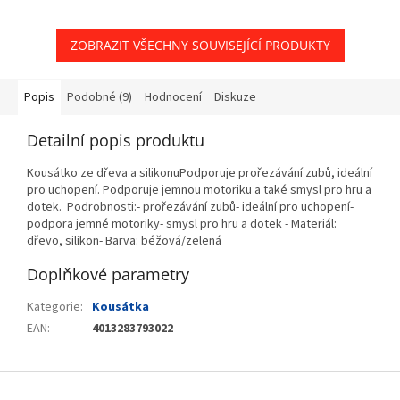
ZOBRAZIT VŠECHNY SOUVISEJÍCÍ PRODUKTY
Popis
Podobné (9)
Hodnocení
Diskuze
Detailní popis produktu
Kousátko ze dřeva a silikonuPodporuje prořezávání zubů, ideální
pro uchopení. Podporuje jemnou motoriku a také smysl pro hru a
dotek. Podrobnosti:- prořezávání zubů- ideální pro uchopení-
podpora jemné motoriky- smysl pro hru a dotek - Materiál:
dřevo, silikon- Barva: béžová/zelená
Doplňkové parametry
Kategorie
:
Kousátka
EAN
:
4013283793022
Z
á