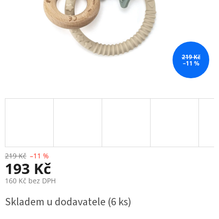
219 Kč
–11 %
219 Kč
–11 %
193 Kč
160 Kč bez DPH
Měrná
Skladem u dodavatele
(6 ks)
cena: