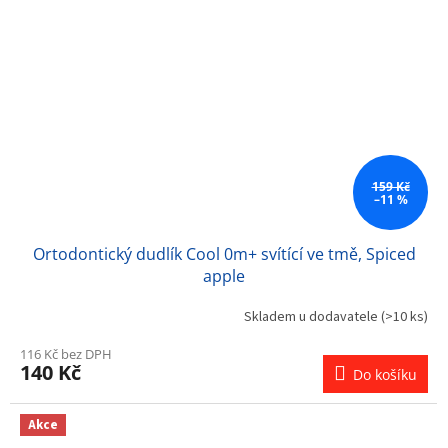
159 Kč
–11 %
Ortodontický dudlík Cool 0m+ svítící ve tmě, Spiced
apple
Skladem u dodavatele
(>10 ks)
116 Kč bez DPH
140 Kč
Do košíku
Akce