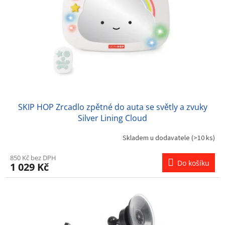
r
o
d
u
k
t
ů
SKIP HOP Zrcadlo zpětné do auta se světly a zvuky
Silver Lining Cloud
Skladem u dodavatele
(>10 ks)
850 Kč bez DPH
Do košíku
1 029 Kč