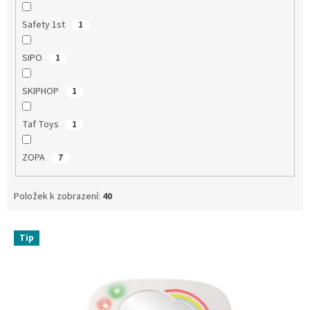
Safety 1st
1
SIPO
1
SKIPHOP
1
Taf Toys
1
ZOPA
7
Položek k zobrazení:
40
V
Tip
ý
p
i
s
p