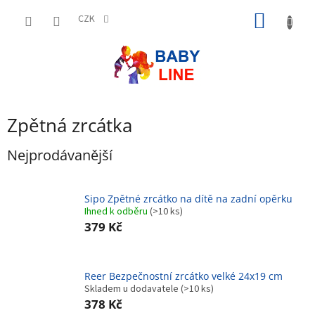
Přejít
NÁKUP
na
CZK
obsah
KOŠÍK
Zpětná zrcátka
Nejprodávanější
Sipo Zpětné zrcátko na dítě na zadní opěrku
Ihned k odběru
(>10 ks)
379 Kč
Reer Bezpečnostní zrcátko velké 24x19 cm
Skladem u dodavatele
(>10 ks)
378 Kč