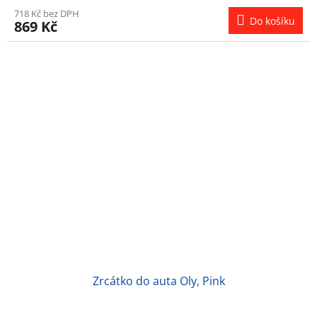
718 Kč bez DPH
Do košíku
869 Kč
Zrcátko do auta Oly, Pink