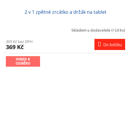
2 v 1 zpětné zrcátko a držák na tablet
Skladem u dodavatele
(>10 ks)
305 Kč bez DPH
Do košíku
369 Kč
IHNED K
ODBĚRU