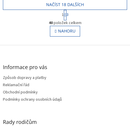
NAČÍST 18 DALŠÍCH
S
1
3
t
O
r
40
položek celkem
v
á
l
NAHORU
n
á
k
o
d
v
Z
a
á
c
á
n
í
p
í
p
a
Informace pro vás
r
t
v
Způsob dopravy a platby
í
k
Reklamační řád
y
v
Obchodní podmínky
ý
Podmínky ochrany osobních údajů
p
i
s
u
Rady rodičům