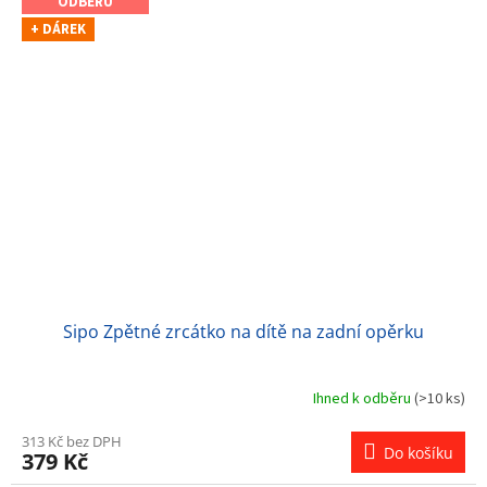
ODBĚRU
+ DÁREK
Sipo Zpětné zrcátko na dítě na zadní opěrku
Ihned k odběru
(>10 ks)
313 Kč bez DPH
Do košíku
379 Kč