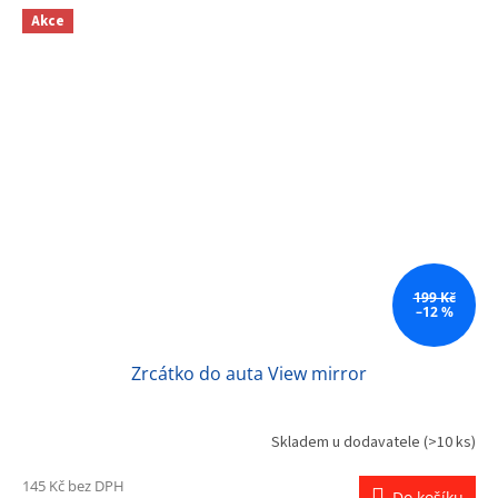
Akce
199 Kč
–12 %
Zrcátko do auta View mirror
Skladem u dodavatele
(>10 ks)
145 Kč bez DPH
Do košíku