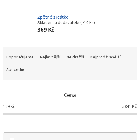
Zpětné zrcátko
Skladem u dodavatele
(>10 ks)
369 Kč
Ř
a
Doporučujeme
Nejlevnější
Nejdražší
Nejprodávanější
z
e
Abecedně
n
í
p
Cena
r
o
129
Kč
5841
Kč
d
u
k
t
ů