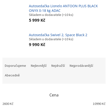
Autosedačka Lionelo ANTOON PLUS BLACK
ONYX 0-18 kg ADAC
Skladem u dodavatele
(>10 ks)
5 999 Kč
Autosedačka Swivel 2, Space Black 2
Skladem u dodavatele
(>10 ks)
9 990 Kč
Ř
a
Doporučujeme
Nejlevnější
Nejdražší
Nejprodávanější
z
e
Abecedně
n
í
p
Cena
r
o
2600
Kč
10990
Kč
d