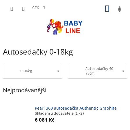
Přejít
NÁKUP
na
CZK
obsah
KOŠÍK
Autosedačky 0-18kg
Autosedačky 40-
0-36kg
75cm
Nejprodávanější
Pearl 360 autosedačka Authentic Graphite
Skladem u dodavatele
(1 ks)
6 081 Kč