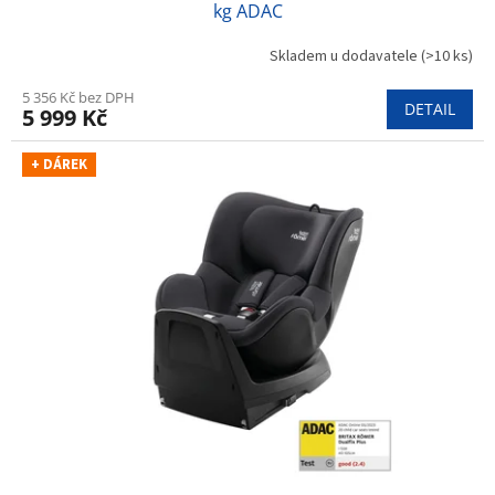
kg ADAC
Skladem u dodavatele
(>10 ks)
5 356 Kč bez DPH
DETAIL
5 999 Kč
+ DÁREK