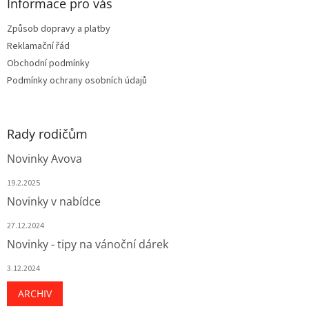
a
Informace pro vás
r
t
v
Způsob dopravy a platby
í
k
Reklamační řád
y
v
Obchodní podmínky
ý
Podmínky ochrany osobních údajů
p
i
s
u
Rady rodičům
Novinky Avova
19.2.2025
Novinky v nabídce
27.12.2024
Novinky - tipy na vánoční dárek
3.12.2024
ARCHIV