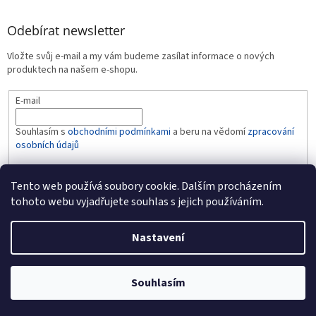
Odebírat newsletter
Vložte svůj e-mail a my vám budeme zasílat informace o nových
produktech na našem e-shopu.
E-mail
Souhlasím s
obchodními podmínkami
a beru na vědomí
zpracování
osobních údajů
PŘIHLÁSIT SE
Tento web používá soubory cookie. Dalším procházením
tohoto webu vyjadřujete souhlas s jejich používáním.
Nastavení
Vytvořil Shoptet
Souhlasím
Copyright 2026
BABY-LINE
. Všechna práva vyhrazena.