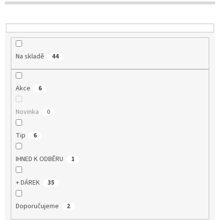
u
k
t
ů
Na skladě
44
Akce
6
Novinka
0
Tip
6
IHNED K ODBĚRU
1
+ DÁREK
35
Doporučujeme
2