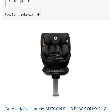
Black onyx
1
Položek k zobrazení:
44
V
ý
p
i
s
p
r
o
d
u
k
t
ů
Autosedačka Lionelo ANTOON PLUS BLACK ONYX 0-18