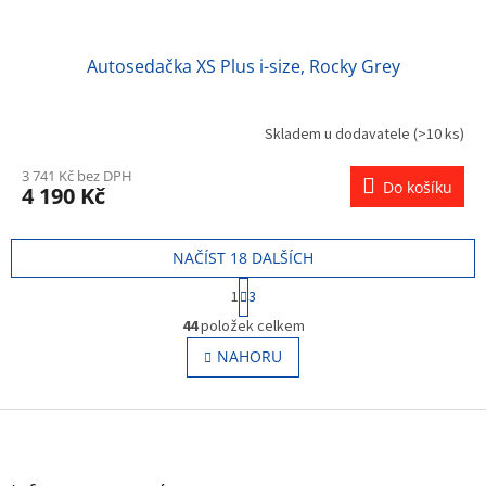
Autosedačka XS Plus i-size, Rocky Grey
Skladem u dodavatele
(>10 ks)
3 741 Kč bez DPH
Do košíku
4 190 Kč
NAČÍST 18 DALŠÍCH
S
1
3
t
O
r
44
položek celkem
v
á
l
NAHORU
n
á
k
o
d
v
Z
a
á
c
á
n
í
p
í
p