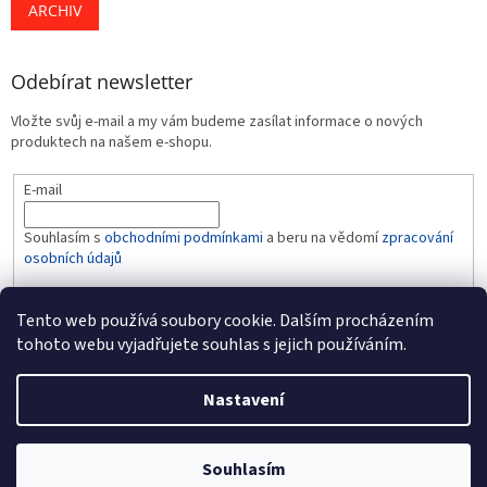
ARCHIV
Odebírat newsletter
Vložte svůj e-mail a my vám budeme zasílat informace o nových
produktech na našem e-shopu.
E-mail
Souhlasím s
obchodními podmínkami
a beru na vědomí
zpracování
osobních údajů
PŘIHLÁSIT SE
Tento web používá soubory cookie. Dalším procházením
tohoto webu vyjadřujete souhlas s jejich používáním.
Nastavení
Vytvořil Shoptet
Souhlasím
Copyright 2026
BABY-LINE
. Všechna práva vyhrazena.