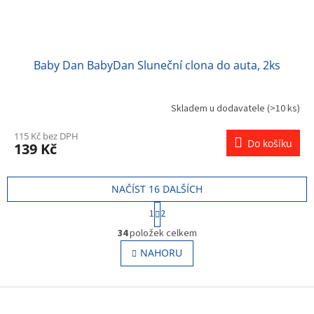
Baby Dan BabyDan Sluneční clona do auta, 2ks
Skladem u dodavatele
(>10 ks)
115 Kč bez DPH
Do košíku
139 Kč
NAČÍST 16 DALŠÍCH
S
1
2
t
O
r
34
položek celkem
v
á
l
NAHORU
n
á
k
o
d
v
Z
a
á
c
á
n