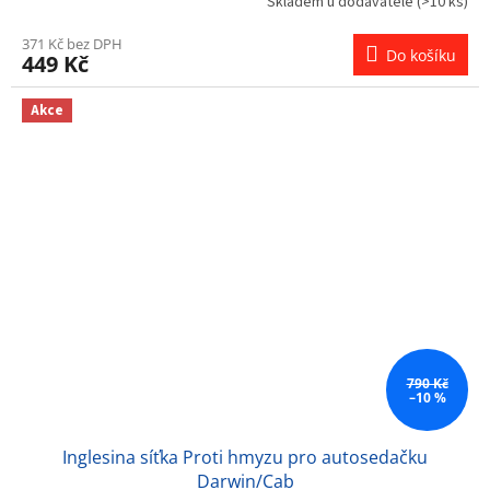
Skladem u dodavatele
(>10 ks)
371 Kč bez DPH
Do košíku
449 Kč
Akce
790 Kč
–10 %
Inglesina síťka Proti hmyzu pro autosedačku
Darwin/Cab