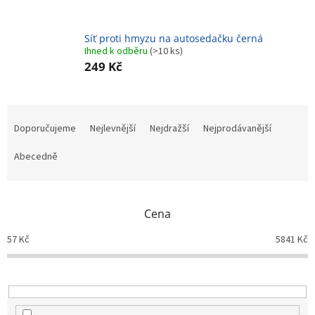
Síť proti hmyzu na autosedačku černá
Ihned k odběru
(>10 ks)
249 Kč
Ř
a
Doporučujeme
Nejlevnější
Nejdražší
Nejprodávanější
z
e
Abecedně
n
í
p
Cena
r
o
57
Kč
5841
Kč
d
u
k
t
ů