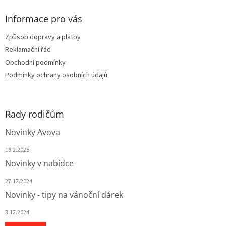
í
p
í
p
a
Informace pro vás
r
t
v
Způsob dopravy a platby
í
k
Reklamační řád
y
v
Obchodní podmínky
ý
Podmínky ochrany osobních údajů
p
i
s
u
Rady rodičům
Novinky Avova
19.2.2025
Novinky v nabídce
27.12.2024
Novinky - tipy na vánoční dárek
3.12.2024