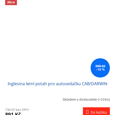
Akce
990 Kč
–10 %
Inglesina letní potah pro autosedačku CAB/DARWIN
Skladem u dodavatele
(>10 ks)
736 Kč bez DPH
Do košíku
891 Kč