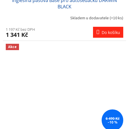
Inglesina pásová Base pro autosedačku DARWIN
BLACK
Skladem u dodavatele
(>10 ks)
1 197 Kč bez DPH
Do košíku
1 341 Kč
Akce
6 490 Kč
–10 %