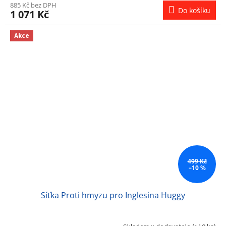
885 Kč bez DPH
Do košíku
1 071 Kč
Akce
499 Kč
–10 %
Síťka Proti hmyzu pro Inglesina Huggy