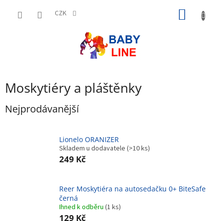
Přejít
NÁKUP
na
CZK
obsah
KOŠÍK
Moskytiéry a pláštěnky
Nejprodávanější
Lionelo ORANIZER
Skladem u dodavatele
(>10 ks)
249 Kč
Reer Moskytiéra na autosedačku 0+ BiteSafe
černá
Ihned k odběru
(1 ks)
129 Kč