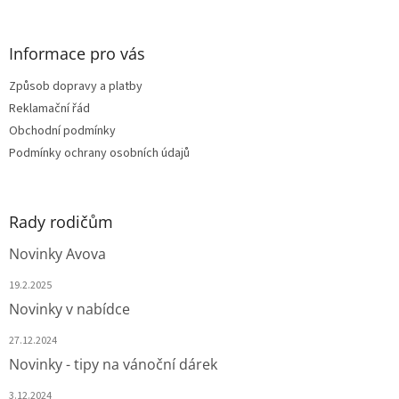
á
p
a
Informace pro vás
t
Způsob dopravy a platby
í
Reklamační řád
Obchodní podmínky
Podmínky ochrany osobních údajů
Rady rodičům
Novinky Avova
19.2.2025
Novinky v nabídce
27.12.2024
Novinky - tipy na vánoční dárek
3.12.2024