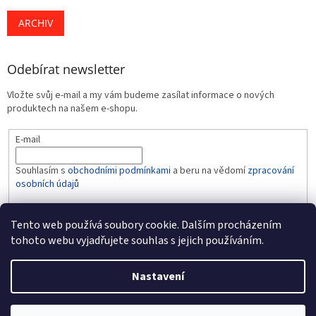
ARCHIV
Odebírat newsletter
Vložte svůj e-mail a my vám budeme zasílat informace o nových
produktech na našem e-shopu.
E-mail
Souhlasím s
obchodními podmínkami
a beru na vědomí
zpracování
osobních údajů
PŘIHLÁSIT SE
Tento web používá soubory cookie. Dalším procházením
tohoto webu vyjadřujete souhlas s jejich používáním.
Nastavení
Vytvořil Shoptet