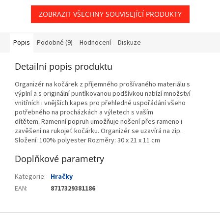
ZOBRAZIT VŠECHNY SOUVISEJÍCÍ PRODUKTY
Popis
Podobné (9)
Hodnocení
Diskuze
Detailní popis produktu
Organizér na kočárek z příjemného prošívaného materiálu s
výplní a s originální puntíkovanou podšívkou nabízí množství
vnitřních i vnějších kapes pro přehledné uspořádání všeho
potřebného na procházkách a výletech s vaším
dítětem. Ramenní popruh umožňuje nošení přes rameno i
zavěšení na rukojeť kočárku. Organizér se uzavírá na zip.
Složení: 100% polyester Rozměry: 30 x 21 x 11 cm
Doplňkové parametry
Kategorie
:
Hračky
EAN
:
8717329381186
Z