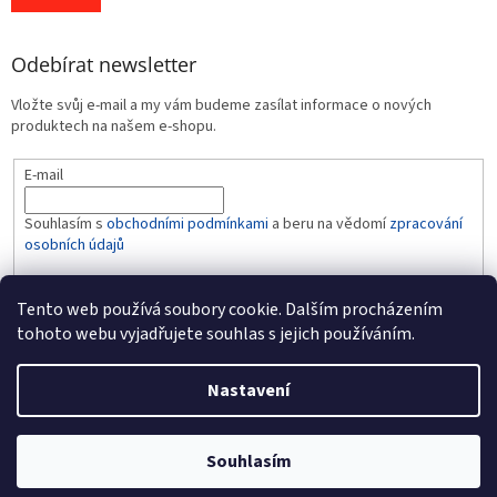
Odebírat newsletter
Vložte svůj e-mail a my vám budeme zasílat informace o nových
produktech na našem e-shopu.
E-mail
Souhlasím s
obchodními podmínkami
a beru na vědomí
zpracování
osobních údajů
PŘIHLÁSIT SE
Tento web používá soubory cookie. Dalším procházením
tohoto webu vyjadřujete souhlas s jejich používáním.
Nastavení
Vytvořil Shoptet
Souhlasím
Copyright 2026
BABY-LINE
. Všechna práva vyhrazena.