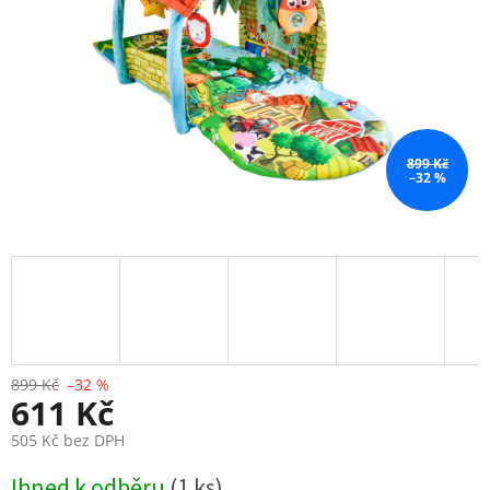
899 Kč
–32 %
899 Kč
–32 %
611 Kč
505 Kč bez DPH
Měrná
Ihned k odběru
(1 ks)