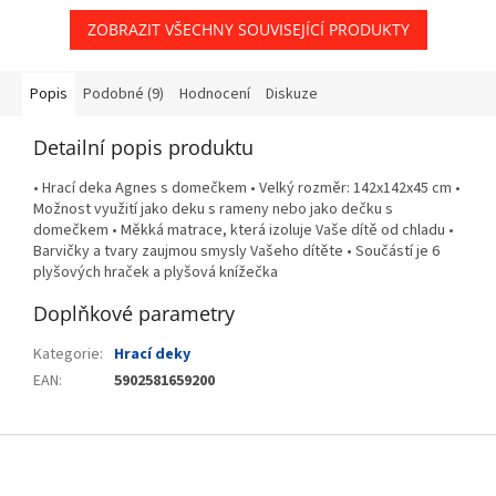
ZOBRAZIT VŠECHNY SOUVISEJÍCÍ PRODUKTY
Popis
Podobné (9)
Hodnocení
Diskuze
Detailní popis produktu
• Hrací deka Agnes s domečkem • Velký rozměr: 142x142x45 cm •
Možnost využití jako deku s rameny nebo jako dečku s
domečkem • Měkká matrace, která izoluje Vaše dítě od chladu •
Barvičky a tvary zaujmou smysly Vašeho dítěte • Součástí je 6
plyšových hraček a plyšová knížečka
Doplňkové parametry
Kategorie
:
Hrací deky
EAN
:
5902581659200
Z
á
p