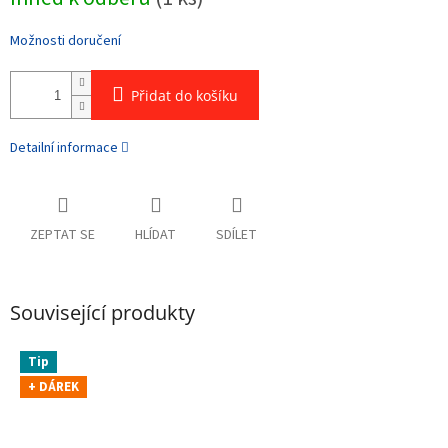
cena:
Možnosti doručení
Přidat do košíku
Detailní informace
ZEPTAT SE
HLÍDAT
SDÍLET
Související produkty
Tip
+ DÁREK