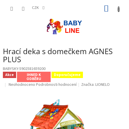
Přejít
NÁKUP
na
CZK
obsah
KOŠÍK
Hrací deka s domečkem AGNES
PLUS
BABYSKY-5902581659200
Akce
IHNED K
Doporučujeme
ODBĚRU
Průměrné
Neohodnoceno
Podrobnosti hodnocení
Značka:
LIONELO
hodnocení
produktu
je
0,0
z
5
hvězdiček.