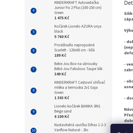
Det
KINDERKRAFT Autosedačka
Junior Fix 2 Plus (100-150 cm)
Green
Sili
1 475 Kč
zápa
Kočárek Lionelo AZURA onyx
Výho
black
5 760 Kč
- do
Prostěradlo nepropustné
(nep
Scarlett - 120x60 cm - bílá
defo
189 Kč
Bebe-Jou Box na ubrousky
- ve
Bébé-Jou Fabulous Taupe Silk
zabr
349 Kč
- ob
KINDERKRAFT Cestovní ohřívač
usna
mléka a termoska 2v1 Gaja
Green
1 303 Kč
- do
Lionelo kočárek BIANKA 3IN1
Návo
Beige sand
Před
6 100 Kč
dobu
Nastavitelná savička Difrax 1-2-3
použ
Variflow Natural - 2ks
anti