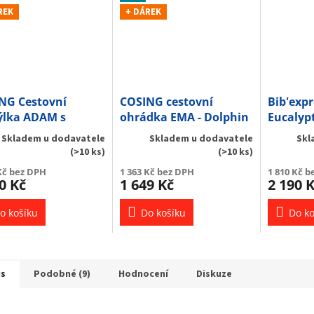
REK
+ DÁREK
NG Cestovní
COSING cestovní
Bib'expr
ýlka ADAM s
ohrádka EMA - Dolphin
Eucalyp
hováním - Zebra
Blue
Skladem u dodavatele
Skladem u dodavatele
Skl
(>10 ks)
(>10 ks)
Kč bez DPH
1 363 Kč bez DPH
1 810 Kč b
0 Kč
1 649 Kč
2 190 
o košíku
Do košíku
Do ko
is
Podobné (9)
Hodnocení
Diskuze