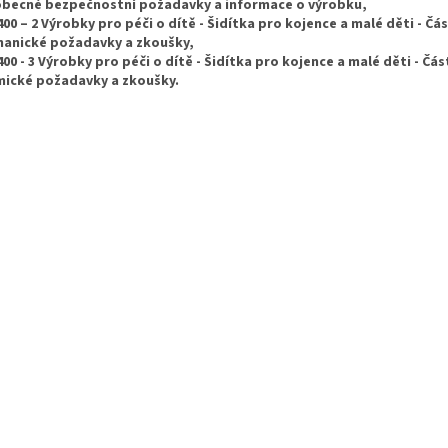
becné bezpečnostní požadavky a informace o výrobku,
400 – 2 Výrobky pro péči o dítě - Šidítka pro kojence a malé děti - Čás
anické požadavky a zkoušky,
400 - 3 Výrobky pro péči o dítě - Šidítka pro kojence a malé děti - Část
ické požadavky a zkoušky.