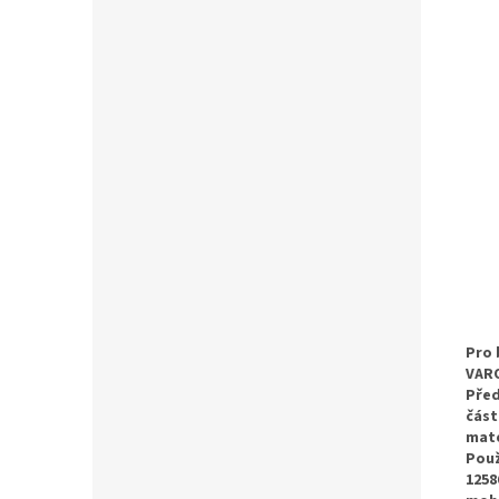
Pro 
VAR
Před
část
mate
Použ
1258