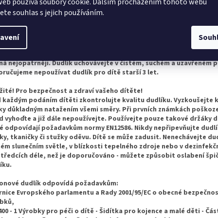
web používá soubory cookie. Dalším procházením tohoto webu
tředků může způsobit poškození plastových dílů. Nikdy nenamáčejt
jete souhlas s jejich používáním.
ladkých substancí ani léků - vystavujete dítě nebezpečí vzniku vady 
viny. Dudlík používejte maximálně 1-2 měsíce, pak ho z hygienických 
ečnostních důvodů vyměňte za nové. Pokud dudlík zapadne dítěti d
avení
Souh
OPADEJTE PANICE - dudlík je konstruováno tak, že ho dítě nemůže 
 ho v takových případech můžete bezpečně vyjmout. Dudlík vyjímejt
á nejopatrněji. Dudlík uchovávejte v čistém, suchém a uzavřeném 
ručujeme nepoužívat dudlík pro dítě starší 3 let.
žité! Pro bezpečnost a zdraví vašeho dítěte!
 každým podáním dítěti zkontrolujte kvalitu dudlíku. Vyzkoušejte k
ky důkladným natažením všemi směry. Při prvních známkách poškoze
d vyhoďte a již dále nepoužívejte. Používejte pouze takové držáky d
é odpovídají požadavkům normy EN12586. Nikdy nepřipevňujte dudlí
ky, tkaničky či stužky oděvu. Dítě se může zadusit. Nenechávejte du
ém slunečním světle, v blízkosti tepelného zdroje nebo v dezinfekč
tředcích déle, než je doporučováno - můžete způsobit oslabení špi
íku.
konové dudlík odpovídá požadavkům:
nice Evropského parlamentu a Rady 2001/95/EC o obecné bezpečnos
bků,
400 - 1 Výrobky pro péči o dítě - Šidítka pro kojence a malé děti - Část