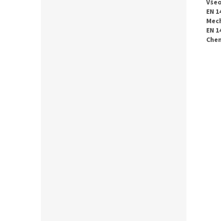
Všeo
EN 1
Mech
EN 1
Chem