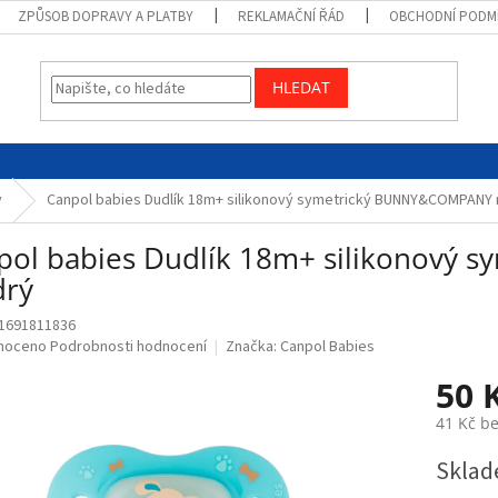
ZPŮSOB DOPRAVY A PLATBY
REKLAMAČNÍ ŘÁD
OBCHODNÍ PODM
HLEDAT
y
Canpol babies Dudlík 18m+ silikonový symetrický BUNNY&COMPANY
pol babies Dudlík 18m+ silikonový
rý
1691811836
né
noceno
Podrobnosti hodnocení
Značka:
Canpol Babies
ní
50 
u
41 Kč b
Měrná
Sklad
cena:
ek.