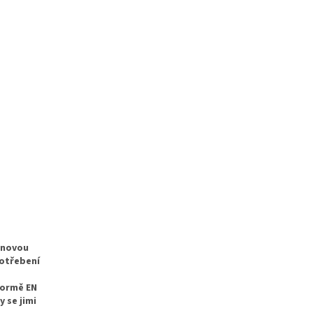
onovou
potřebení
normě EN
y se jimi