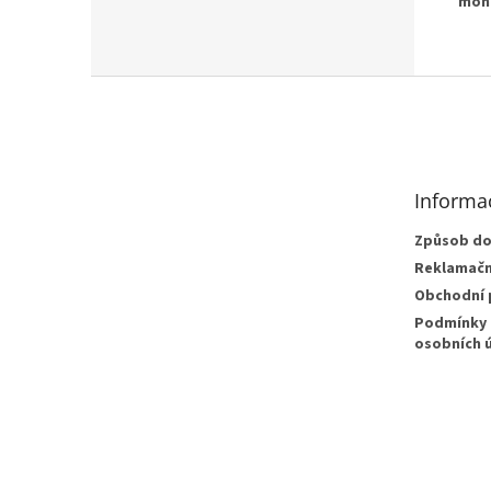
mohl
Z
á
p
a
t
Informa
í
Způsob do
Reklamačn
Obchodní
Podmínky 
osobních 