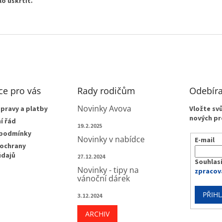
o uškrtit.
ce pro vás
Rady rodičům
Odebíra
Novinky Avova
pravy a platby
Vložte sv
nových pr
í řád
19.2.2025
 podmínky
Novinky v nabídce
E-mail
ochrany
údajů
27.12.2024
Souhlas
Novinky - tipy na
zpracov
vánoční dárek
PŘIHL
3.12.2024
ARCHIV