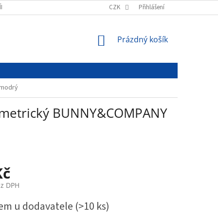
ÍNKY
PODMÍNKY OCHRANY OSOBNÍCH ÚDAJŮ
CZK
Přihlášení
NÁKUPNÍ
Prázdný košík
KOŠÍK
 modrý
 symetrický BUNNY&COMPANY
Kč
ez DPH
em u dodavatele
(>10 ks)