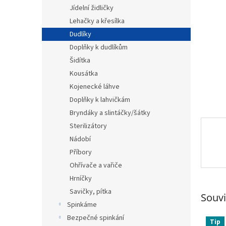
n
Jídelní židličky
e
Lehačky a křesílka
l
Dudlíky
Doplňky k dudlíkům
Šidítka
Kousátka
Kojenecké láhve
Doplňky k lahvičkám
Bryndáky a slintáčky/šátky
Sterilizátory
Nádobí
Příbory
Ohřívače a vařiče
Hrníčky
Savičky, pítka
Souvi
Spinkáme
Bezpečné spinkání
Tip