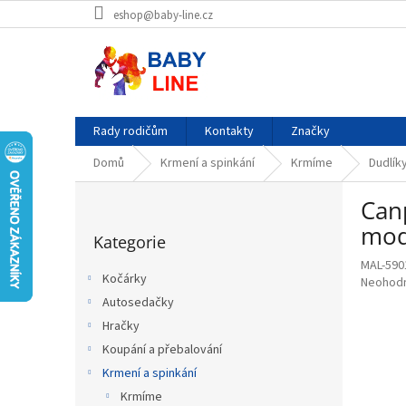
Přejít
eshop@baby-line.cz
na
obsah
Rady rodičům
Kontakty
Značky
Domů
Krmení a spinkání
Krmíme
Dudlík
P
Can
o
Přeskočit
s
mod
Kategorie
kategorie
t
MAL-590
r
Kočárky
Průměr
Neohod
a
hodnoce
Autosedačky
n
produkt
Hračky
n
je
í
Koupání a přebalování
0,0
p
z
Krmení a spinkání
5
a
Krmíme
hvězdič