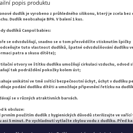
ailní popis produktu
konové dudlík je vyrobeno z průhledného silikonu, který je zcela bez 
chu. Dudlík neobsahuje BPA. V balení 1 kus.
dy dudlíků Canpol babies:
bře se odvzdušňují, snadno se o tom přesvědčíte stisknutím špičky
odceňujte tuto vlastnost dudlíků, špatné odvzdušňování dudlíku v
rmaci patra a skusu dítěte);
ntilační otvory ve štítku dudlíku umožňují cirkulaci vzduchu, odvod sl
aňují tak podráždění pokožky kolem úst;
sahuje unikátní
ve tmě svítící
bezpečnostní úchyt, úchyt v dudlíku pe
dňuje podání dudlíku dítěti a umožňuje připevnění řetízku na dudlí
dávají se v různých atraktivních barvách.
d k obsluze:
 prvním použitím dudlík z hygienických důvodů sterilizujte ve vařící
 asi 5 minut. Po vychladnutí vytlačte zbylou vodu z dudlíku. Před k
itím dudlík důkladně umyjte v teplé vodě. Nepoužívejte žádné
bakteriální ani chemické čistící přípravky. Nadměrné používání čisti