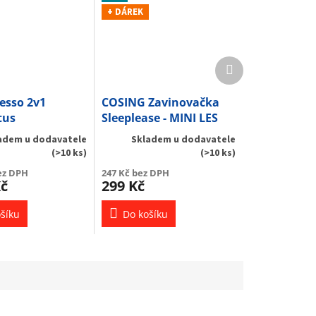
+ DÁREK
Další
produkt
esso 2v1
COSING Zavinovačka
tus
Sleeplease - MINI LES
ZELENÁ
adem u dodavatele
Skladem u dodavatele
(>10 ks)
(>10 ks)
ez DPH
247 Kč bez DPH
Kč
299 Kč
šíku
Do košíku