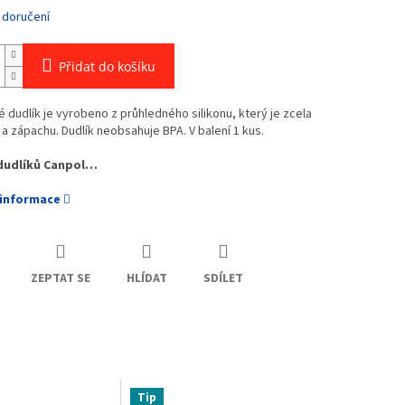
 doručení
Přidat do košíku
é dudlík je vyrobeno z průhledného silikonu, který je zcela
 a zápachu. Dudlík neobsahuje BPA. V balení 1 kus.
dudlíků Canpol…
 informace
ZEPTAT SE
HLÍDAT
SDÍLET
Tip