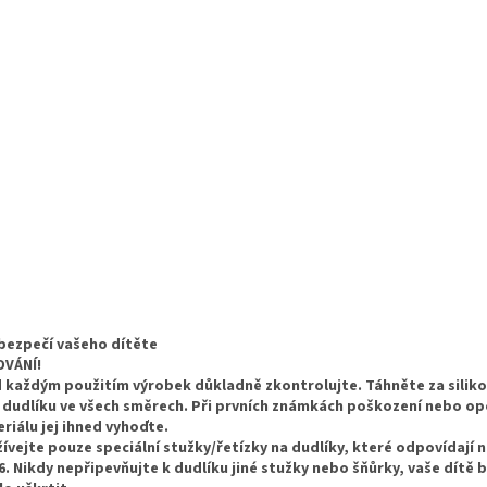
bezpečí vašeho dítěte
OVÁNÍ!
 každým použitím výrobek důkladně zkontrolujte. Táhněte za silik
 dudlíku ve všech směrech. Při prvních známkách poškození nebo o
riálu jej ihned vyhoďte.
ívejte pouze speciální stužky/řetízky na dudlíky, které odpovídají 
6. Nikdy nepřipevňujte k dudlíku jiné stužky nebo šňůrky, vaše dítě b