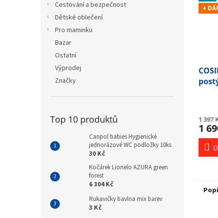
Cestování a bezpečnost
+ DÁ
Dětské oblečení
Pro maminku
Bazar
Ostatní
Výprodej
COSI
post
Značky
polo
Red
Top 10 produktů
1 397 
1 69
Canpol babies Hygienické
jednorázové WC podložky 10ks
D
30 Kč
Kočárek Lionelo AZURA green
forest
6 304 Kč
Pop
Rukavičky bavlna mix barev
3 Kč