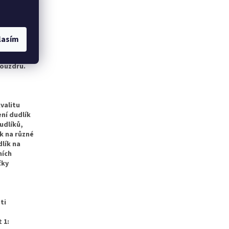
e dudlík
zubní
a
o úst,
lasím
spolknout
e co
pouzdru.
valitu
ní dudlík
udlíků,
k na různé
dlík na
ních
čky
ti
 1: