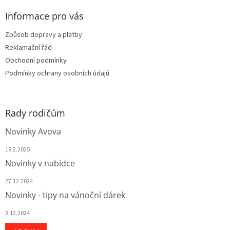
p
a
Informace pro vás
t
Způsob dopravy a platby
í
Reklamační řád
Obchodní podmínky
Podmínky ochrany osobních údajů
Rady rodičům
Novinky Avova
19.2.2025
Novinky v nabídce
27.12.2024
Novinky - tipy na vánoční dárek
3.12.2024