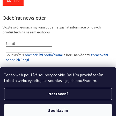
ARCHIV
Odebírat newsletter
Vložte svůj e-mail a my vám budeme zasílat informace o nových
produktech na našem e-shopu.
E-mail
Souhlasím s
obchodními podmínkami
a beru na vědomí
zpracování
osobních údajů
PŘIHLÁSIT SE
Tento web používá soubory cookie. Dalším procházením
tohoto webu vyjadřujete souhlas s jejich používáním.
Nastavení
Vytvořil Shoptet
Souhlasím
Copyright 2026
BABY-LINE
. Všechna práva vyhrazena.