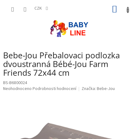
Přejít
NÁKUP
na
CZK
obsah
KOŠÍK
Bebe-Jou Přebalovaci podlozka
dvoustranná Bébé-Jou Farm
Friends 72x44 cm
BS-B6800024
Průměrné
Neohodnoceno
Podrobnosti hodnocení
Značka:
Bebe-Jou
hodnocení
produktu
je
0,0
z
5
hvězdiček.