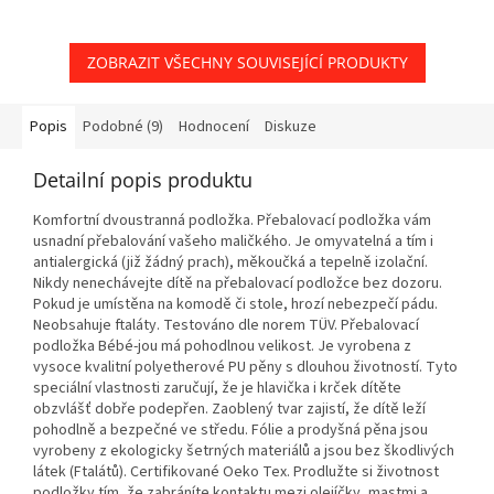
ZOBRAZIT VŠECHNY SOUVISEJÍCÍ PRODUKTY
Popis
Podobné (9)
Hodnocení
Diskuze
Detailní popis produktu
Komfortní dvoustranná podložka. Přebalovací podložka vám
usnadní přebalování vašeho maličkého. Je omyvatelná a tím i
antialergická (již žádný prach), měkoučká a tepelně izolační.
Nikdy nenechávejte dítě na přebalovací podložce bez dozoru.
Pokud je umístěna na komodě či stole, hrozí nebezpečí pádu.
Neobsahuje ftaláty. Testováno dle norem TÜV. Přebalovací
podložka Bébé-jou má pohodlnou velikost. Je vyrobena z
vysoce kvalitní polyetherové PU pěny s dlouhou životností. Tyto
speciální vlastnosti zaručují, že je hlavička i krček dítěte
obzvlášť dobře podepřen. Zaoblený tvar zajistí, že dítě leží
pohodlně a bezpečné ve středu. Fólie a prodyšná pěna jsou
vyrobeny z ekologicky šetrných materiálů a jsou bez škodlivých
látek (Ftalátů). Certifikované Oeko Tex. Prodlužte si životnost
podložky tím, že zabráníte kontaktu mezi olejíčky, mastmi a