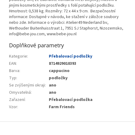
jinými kosmetickými prostředky s folií potahující podložku.
Hmotnost: 0,538 kg. Rozměry: 72 x 44 x 9 cm. Bezpečnostní
informace: Dostupné v návodu, ke stažení v záložce soubory
nebo zde. Informace o výrobci: Atelier49 Nederland bv,
Wethouder Buitenhuisstraat 1, 7951 SJ Staphorst, Nizozemsko,
info@bebe-jou.com, www.bebe-jou.nl
Doplňkové parametry
Kategorie
:
Přebalovací podložky
EAN
:
8714929010393
Barva
:
cappucino
Typ
:
podložky
Se zvýšenými okraji
:
ano
Omyvatelná
:
ano
Zařazení
:
Přebalovací podložka
Vzor
:
Farm Friends
Z
á