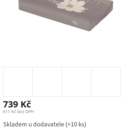
739 Kč
611 Kč bez DPH
Měrná
Skladem u dodavatele
(>10 ks)
cena: