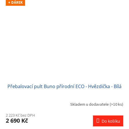
+ DÁREK
Přebalovací pult Buno přírodní ECO - Hvězdička - Bílá
Skladem u dodavatele
(>10 ks)
2 223 Kč bez DPH
2 690 Kč
Do košíku