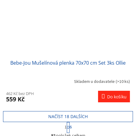
Bebe-Jou Mušelínová plenka 70x70 cm Set 3ks Ollie
Skladem u dodavatele
(>10 ks)
462 Kč bez DPH
Do košíku
559 Kč
NAČÍST 18 DALŠÍCH
S
1
6
t
O
r
92
položek celkem