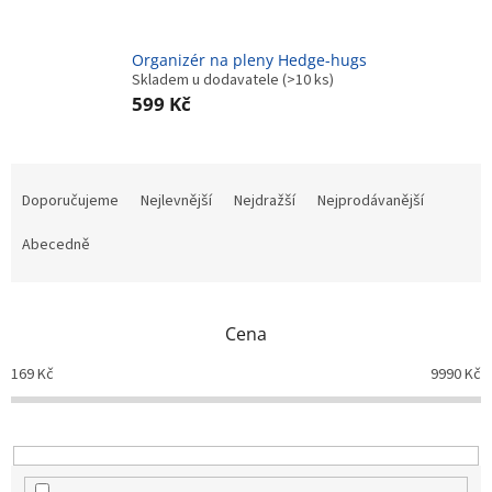
Organizér na pleny Hedge-hugs
Skladem u dodavatele
(>10 ks)
599 Kč
Ř
a
Doporučujeme
Nejlevnější
Nejdražší
Nejprodávanější
z
e
Abecedně
n
í
p
Cena
r
o
169
Kč
9990
Kč
d
u
k
t
ů