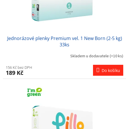
u
k
t
ů
Jednorázové plenky Premium vel. 1 New Born (2-5 kg)
33ks
Skladem u dodavatele
(>10 ks)
156 Kč bez DPH
Do košíku
189 Kč