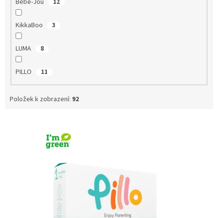
Bebe-Jou
12
KikkaBoo
3
LUMA
8
PILLO
11
Položek k zobrazení:
92
V
ý
p
i
s
p
r
o
d