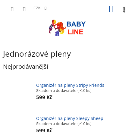
Přejít
NÁKUP
na
CZK
obsah
KOŠÍK
Jednorázové pleny
Nejprodávanější
Organizér na pleny Stripy Friends
Skladem u dodavatele
(>10 ks)
599 Kč
Organizér na pleny Sleepy Sheep
Skladem u dodavatele
(>10 ks)
599 Kč