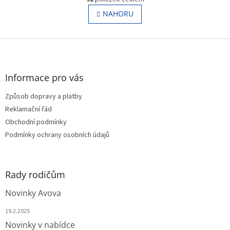
v
á
l
NAHORU
n
á
k
o
d
v
Z
a
á
c
á
n
í
p
í
p
a
Informace pro vás
r
t
v
Způsob dopravy a platby
í
k
Reklamační řád
y
v
Obchodní podmínky
ý
Podmínky ochrany osobních údajů
p
i
s
u
Rady rodičům
Novinky Avova
19.2.2025
Novinky v nabídce