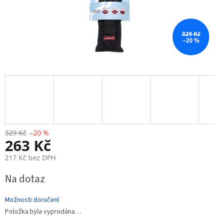
329 Kč
–20 %
329 Kč
–20 %
263 Kč
217 Kč bez DPH
Měrná
Na dotaz
cena:
Možnosti doručení
Položka byla vyprodána…