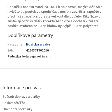
Doplněk k nosítku Manduca FIRST k polohování malých dětí Size-
It vložte do poutek ve spodní části nosítka zevnitř a zapněte v
přední části nosítka. Upravte velikost dle potřeby. Díky Size-It
zůstávají nožičky dětí v korektní M poloze a dochází k zúžení
nosítka. Vrobeno ze 100% biobavlny, výplň - 100% polyester.
Doplňkové parametry
Kategorie
:
Nosítka a vaky
EAN
:
4250371702010
Položka byla vyprodána…
Z
á
p
a
Informace pro vás
t
Způsob dopravy a platby
í
Reklamační řád
Obchodní podmínky