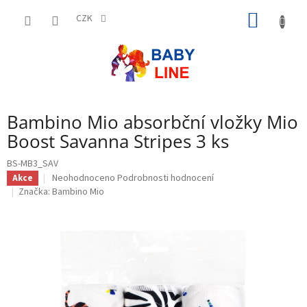
Přejít
NÁKUP
na
CZK
obsah
KOŠÍK
Bambino Mio absorbční vložky Mio
Boost Savanna Stripes 3 ks
BS-MB3_SAV
Průměrné
Neohodnoceno
Podrobnosti hodnocení
Akce
hodnocení
Značka:
Bambino Mio
produktu
je
0,0
z
5
hvězdiček.