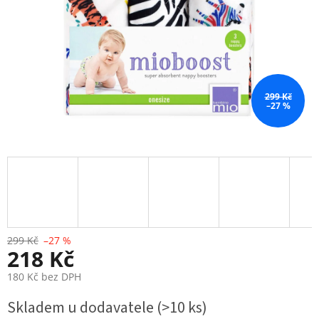
299 Kč
–27 %
299 Kč
–27 %
218 Kč
180 Kč bez DPH
Měrná
Skladem u dodavatele
(>10 ks)
cena: