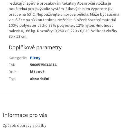
redukující zpětné prosakování tekutiny Absorpční vložka je
použitelná pro jakýkoliv systém látkových plen Vyperete ji v
pračce na 60°C. Nepoužívejte chlorová bělidla. Může být sušena
v sušičce na nízkou teplotu. Nežehlit! Složení: Svrchní materiál
100% polyester Jádro 88% polyester, 12% nylon. Hmotnost
balení: 0,166 kg. Rozměry: 0,250 x 0,220 x 0,030. Velikost vložky
35 x 13 cm.
Doplňkové parametry
Kategorie
:
Pleny
EAN
:
5060575634814
Druh
:
látkové
Typ
:
absorbční
Z
á
p
a
Informace pro vás
t
Způsob dopravy a platby
í