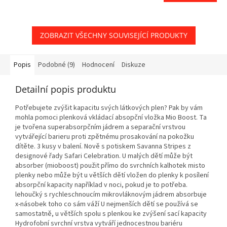
ZOBRAZIT VŠECHNY SOUVISEJÍCÍ PRODUKTY
Popis
Podobné (9)
Hodnocení
Diskuze
Detailní popis produktu
Potřebujete zvýšit kapacitu svých látkových plen? Pak by vám
mohla pomoci plenková vkládací absopční vložka Mio Boost. Ta
je tvořena superabsorpčním jádrem a separační vrstvou
vytvářející barieru proti zpětnému prosakování na pokožku
dítěte. 3 kusy v balení. Nově s potiskem Savanna Stripes z
designové řady Safari Celebration. U malých dětí může být
absorber (mioboost) použit přímo do svrchních kalhotek misto
plenky nebo může být u větších dětí vložen do plenky k posílení
absorpční kapacity například v noci, pokud je to potřeba.
lehoučký s rychleschnoucím mikrovláknovým jádrem absorbuje
x-násobek toho co sám váží U nejmenších dětí se používá se
samostatně, u větších spolu s plenkou ke zvýšení sací kapacity
Hydrofobní svrchní vrstva vytváří jednocestnou bariéru