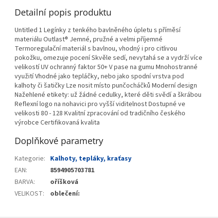
Detailní popis produktu
Untitled 1 Legínky z tenkého bavlněného úpletu s příměsí
materiálu Outlast® Jemné, pružné a velmi příjemné
Termoregulační materiál s bavlnou, vhodný i pro citlivou
pokožku, omezuje pocení Skvěle sedí, nevytahá se a vydrží více
velikostí UV ochranný faktor 50+ V pase na gumu Mnohostranné
využití Vhodné jako tepláčky, nebo jako spodní vrstva pod
kalhoty či šatičky Lze nosit místo punčocháčků Moderní design
Nažehlené etikety: už žádné cedulky, které děti svědí a škrábou
Reflexní logo na nohavici pro vyšší viditelnost Dostupné ve
velikosti 80 - 128 Kvalitní zpracování od tradičního českého
výrobce Certifikovaná kvalita
Doplňkové parametry
Kategorie
:
Kalhoty, tepláky, kraťasy
EAN
:
8594905703781
BARVA
:
oříšková
VELIKOST
:
oblečení: