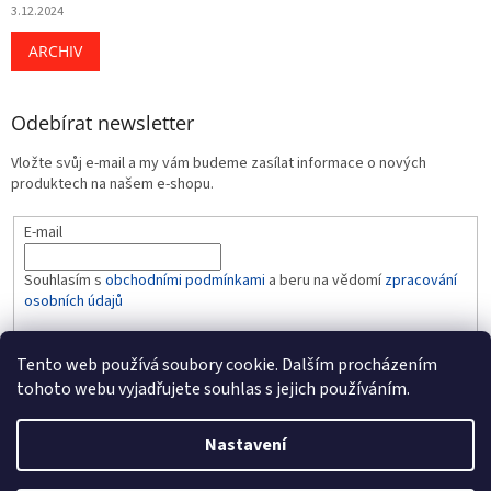
3.12.2024
ARCHIV
Odebírat newsletter
Vložte svůj e-mail a my vám budeme zasílat informace o nových
produktech na našem e-shopu.
E-mail
Souhlasím s
obchodními podmínkami
a beru na vědomí
zpracování
osobních údajů
PŘIHLÁSIT SE
Tento web používá soubory cookie. Dalším procházením
tohoto webu vyjadřujete souhlas s jejich používáním.
Nastavení
Vytvořil Shoptet