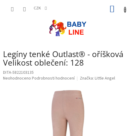
Přejít
NÁKUP
na
CZK
obsah
KOŠÍK
Legíny tenké Outlast® - oříšková
Velikost oblečení: 128
DITA-5822103135
Průměrné
Neohodnoceno
Podrobnosti hodnocení
Značka:
Little Angel
hodnocení
produktu
je
0,0
z
5
hvězdiček.