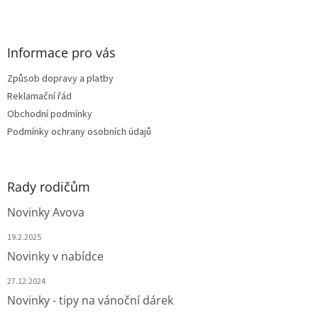
Z
á
p
a
Informace pro vás
t
Způsob dopravy a platby
í
Reklamační řád
Obchodní podmínky
Podmínky ochrany osobních údajů
Rady rodičům
Novinky Avova
19.2.2025
Novinky v nabídce
27.12.2024
Novinky - tipy na vánoční dárek