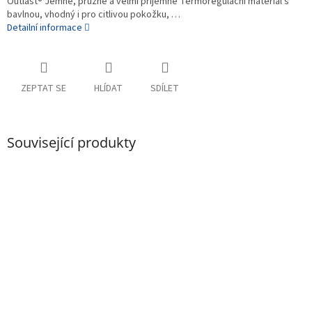
Outlast® Jemné, pružné a velmi příjemné Termoregulační materiál s
bavlnou, vhodný i pro citlivou pokožku, …
Detailní informace
ZEPTAT SE
HLÍDAT
SDÍLET
Související produkty