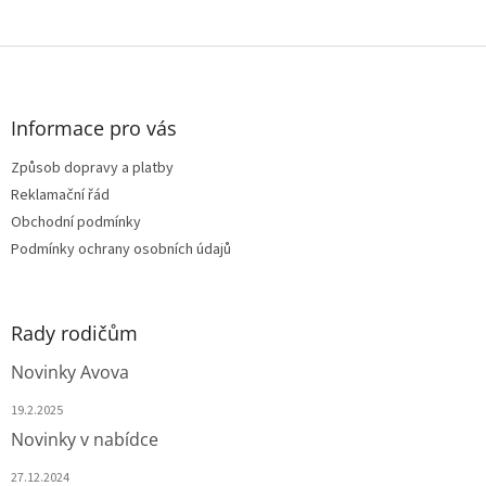
Z
á
p
a
Informace pro vás
t
Způsob dopravy a platby
í
Reklamační řád
Obchodní podmínky
Podmínky ochrany osobních údajů
Rady rodičům
Novinky Avova
19.2.2025
Novinky v nabídce
27.12.2024