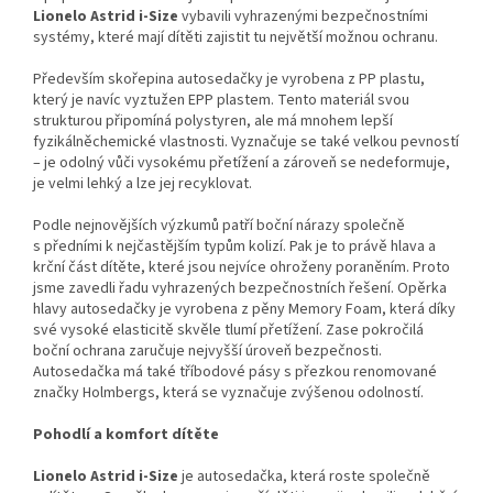
Lionelo Astrid i-Size
vybavili vyhrazenými bezpečnostními
systémy, které mají dítěti zajistit tu největší možnou ochranu.
Především skořepina autosedačky je vyrobena z PP plastu,
který je navíc vyztužen EPP plastem. Tento materiál svou
strukturou připomíná polystyren, ale má mnohem lepší
fyzikálněchemické vlastnosti. Vyznačuje se také velkou pevností
– je odolný vůči vysokému přetížení a zároveň se nedeformuje,
je velmi lehký a lze jej recyklovat.
Podle nejnovějších výzkumů patří boční nárazy společně
s předními k nejčastějším typům kolizí. Pak je to právě hlava a
krční část dítěte, které jsou nejvíce ohroženy poraněním. Proto
jsme zavedli řadu vyhrazených bezpečnostních řešení. Opěrka
hlavy autosedačky je vyrobena z pěny Memory Foam, která díky
své vysoké elasticitě skvěle tlumí přetížení. Zase pokročilá
boční ochrana zaručuje nejvyšší úroveň bezpečnosti.
Autosedačka má také tříbodové pásy s přezkou renomované
značky Holmbergs, která se vyznačuje zvýšenou odolností.
Pohodlí a komfort dítěte
Lionelo Astrid i-Size
je autosedačka, která roste společně