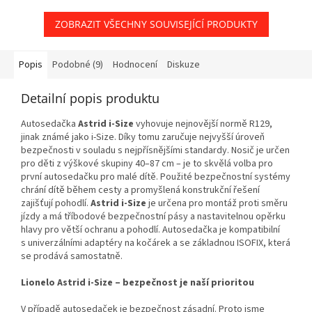
ZOBRAZIT VŠECHNY SOUVISEJÍCÍ PRODUKTY
Popis
Podobné (9)
Hodnocení
Diskuze
Detailní popis produktu
Autosedačka
Astrid i-Size
vyhovuje nejnovější normě R129,
jinak známé jako i-Size. Díky tomu zaručuje nejvyšší úroveň
bezpečnosti v souladu s nejpřísnějšími standardy. Nosič je určen
pro děti z výškové skupiny 40–87 cm – je to skvělá volba pro
první autosedačku pro malé dítě. Použité bezpečnostní systémy
chrání dítě během cesty a promyšlená konstrukční řešení
zajišťují pohodlí.
Astrid i-Size
je určena pro montáž proti směru
jízdy a má tříbodové bezpečnostní pásy a nastavitelnou opěrku
hlavy pro větší ochranu a pohodlí. Autosedačka je kompatibilní
s univerzálními adaptéry na kočárek a se základnou ISOFIX, která
se prodává samostatně.
Lionelo Astrid i-Size – bezpečnost je naší prioritou
V případě autosedaček je bezpečnost zásadní. Proto jsme