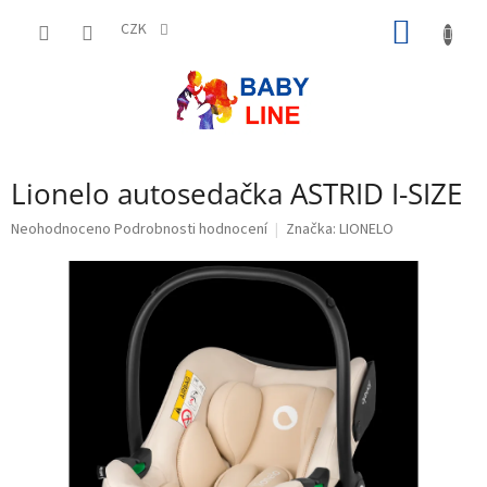
Přejít
NÁKUP
na
CZK
obsah
KOŠÍK
Lionelo autosedačka ASTRID I-SIZE
Průměrné
Neohodnoceno
Podrobnosti hodnocení
Značka:
LIONELO
hodnocení
produktu
je
0,0
z
5
hvězdiček.