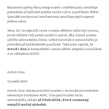
Nastavení opěrky hlavy integrované s vnitřními pásy umožňuje
jednoduše přizpůsobit polohu nosiče výšce a potřebám dítěte.
Speciální nastavovací mechanismus umožňuje jejich napnutí
jednou rukou.
Víme, že i ta nejkratší cesta s malým dítětem může být výzvou,
proto můžete celý potah sundat a vyprat, díky čemuž snadno
udržíte autosedačku čistou. Lehká konstrukce autosedačky je
pohodlná při každodenním používání. Také jsme zajistili, že
Astrid i-Size
je kompatibilní s univerzálními adaptéry na kočárek
a se základnou ISOFIX.
Astrid i-Size
Ocenění ADAC
Astrid i-Size získala prestižní ocenění v testování provedeném
německým institutem ADAC. V bezpečnostním testu
autosedačka získala
až
5 hvězdiček,
které znamenají
nejvyšší možný výsledek.