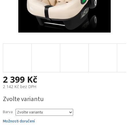
2 399 Kč
2 142 Kč bez DPH
Měrná
Zvolte variantu
cena:
Barva
Možnosti doručení