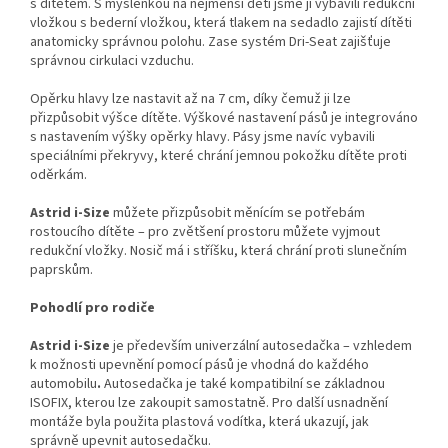
s dítětem. S myšlenkou na nejmenší děti jsme ji vybavili redukční
vložkou s bederní vložkou, která tlakem na sedadlo zajistí dítěti
anatomicky správnou polohu. Zase systém Dri-Seat zajišťuje
správnou cirkulaci vzduchu.
Opěrku hlavy lze nastavit až na 7 cm, díky čemuž ji lze
přizpůsobit výšce dítěte. Výškové nastavení pásů je integrováno
s nastavením výšky opěrky hlavy. Pásy jsme navíc vybavili
speciálními překryvy, které chrání jemnou pokožku dítěte proti
oděrkám.
Astrid i-Size
můžete přizpůsobit měnícím se potřebám
rostoucího dítěte – pro zvětšení prostoru můžete vyjmout
redukční vložky. Nosič má i stříšku, která chrání proti slunečním
paprskům.
Pohodlí pro rodiče
Astrid i-Size
je především univerzální autosedačka – vzhledem
k možnosti upevnění pomocí pásů je vhodná do každého
automobilu
.
Autosedačka je také kompatibilní se základnou
ISOFIX, kterou lze zakoupit samostatně. Pro další usnadnění
montáže byla použita plastová vodítka, která ukazují, jak
správně upevnit autosedačku.