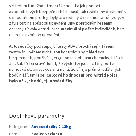
Vzhledem k možnosti montáže nosítka jak pomocí
automobilových bezpečnostních pásů, tak i základny dostupné v
samostatném prodeji, byly provedeny dva samostatné testy, v
závislosti na způsobu upevnění. Díky pokročilým řešením
ochrany získala Astrid I-Size
maximální počet hvězdiček
, bez
ohledu na způsob upevnění.
Autosedačky podstupující testy ADAC procházejí 4 fázemi
testování, během nichž jsou kontrolovány z hlediska
bezpečnosti, používání, ergonomie a obsahu chemických látek.
Je však třeba si uvědomit, že výsledky jsou sčítány podle
německé stupnice, což znamená, že čím je průměr udělených
bodů nižší, tím lépe.
Celkové hodnocení pro Astrid I-Size
bylo až 2,2 bodů, tj. 4 hvězdičky!
Doplňkové parametry
Kategorie
:
Autosedačky 0-13kg
EAN
:
Zvolte variantu