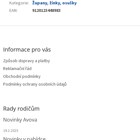
Kategorie
:
Župany, žínky, osušky
EAN
:
9120123448983
Z
á
p
a
Informace pro vás
t
Způsob dopravy a platby
í
Reklamační řád
Obchodní podmínky
Podmínky ochrany osobních údajů
Rady rodičům
Novinky Avova
19.2.2025
Novinky v nabídce