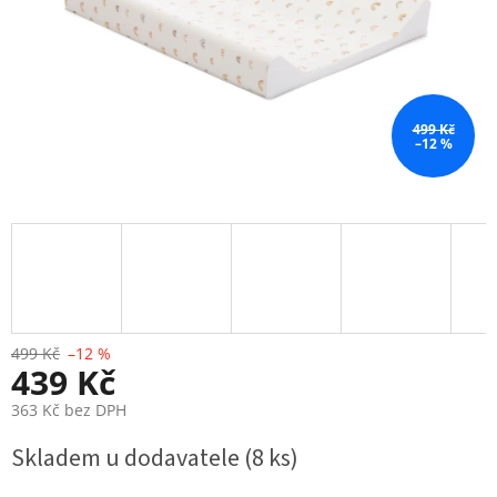
499 Kč
–12 %
499 Kč
–12 %
439 Kč
363 Kč bez DPH
Měrná
Skladem u dodavatele
(8 ks)
cena: