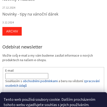
27.12.2024
Novinky - tipy na vánoční dárek
3.12.2024
ARCHIV
Odebírat newsletter
Vložte svůj e-mail a my vám budeme zasílat informace o nových
produktech na našem e-shopu.
E-mail
Souhlasím s
obchodními podmínkami
a beru na vědomí
zpracování
osobních údajů
PŘIHLÁSIT SE
Tento web používá soubory cookie. Dalším procházením
tohoto webu vyjadřujete souhlas s jejich používáním.