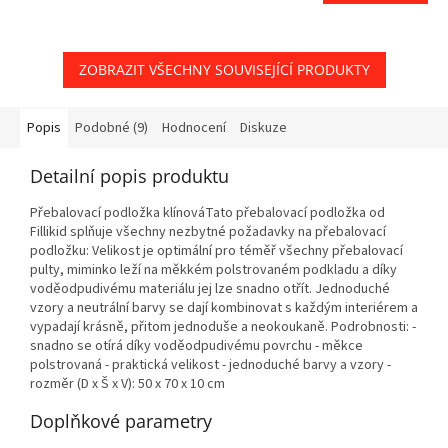
ZOBRAZIT VŠECHNY SOUVISEJÍCÍ PRODUKTY
Popis
Podobné (9)
Hodnocení
Diskuze
Detailní popis produktu
Přebalovací podložka klínováTato přebalovací podložka od
Fillikid splňuje všechny nezbytné požadavky na přebalovací
podložku: Velikost je optimální pro téměř všechny přebalovací
pulty, miminko leží na měkkém polstrovaném podkladu a díky
voděodpudivému materiálu jej lze snadno otřít. Jednoduché
vzory a neutrální barvy se dají kombinovat s každým interiérem a
vypadají krásně, přitom jednoduše a neokoukaně. Podrobnosti: -
snadno se otírá díky voděodpudivému povrchu - měkce
polstrovaná - praktická velikost - jednoduché barvy a vzory -
rozměr (D x Š x V): 50 x 70 x 10 cm
Doplňkové parametry