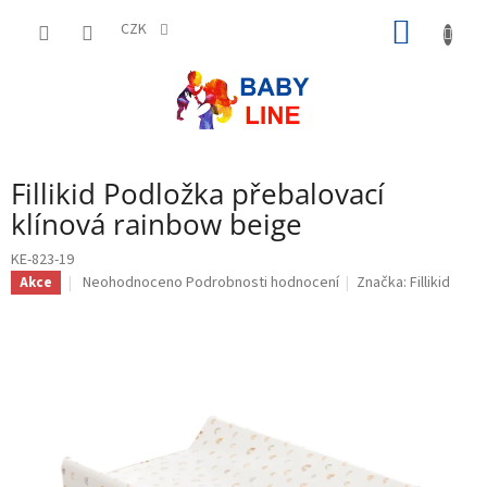
Přejít
NÁKUP
na
CZK
obsah
KOŠÍK
Fillikid Podložka přebalovací
klínová rainbow beige
KE-823-19
Průměrné
Neohodnoceno
Podrobnosti hodnocení
Značka:
Fillikid
Akce
hodnocení
produktu
je
0,0
z
5
hvězdiček.