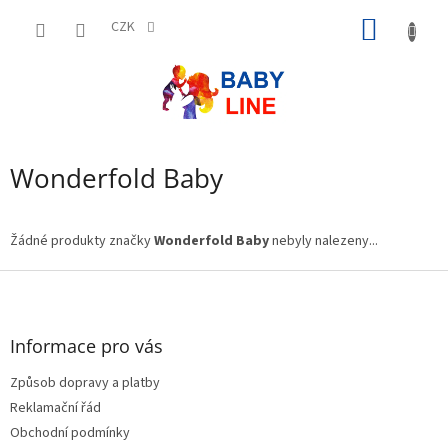
Přejít
NÁKUP
na
CZK
obsah
KOŠÍK
Wonderfold Baby
Žádné produkty značky
Wonderfold Baby
nebyly nalezeny...
Z
á
p
a
Informace pro vás
t
Způsob dopravy a platby
í
Reklamační řád
Obchodní podmínky