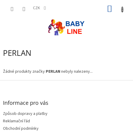
Přejít
NÁKUP
na
CZK
obsah
KOŠÍK
PERLAN
Žádné produkty značky
PERLAN
nebyly nalezeny...
Z
á
p
a
Informace pro vás
t
Způsob dopravy a platby
í
Reklamační řád
Obchodní podmínky