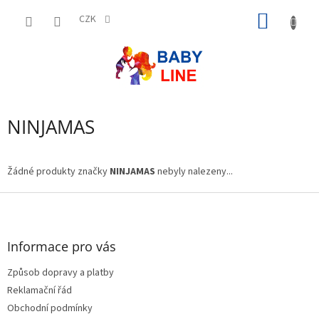
Přejít
NÁKUP
na
CZK
obsah
KOŠÍK
NINJAMAS
Žádné produkty značky
NINJAMAS
nebyly nalezeny...
Z
á
p
a
Informace pro vás
t
Způsob dopravy a platby
í
Reklamační řád
Obchodní podmínky