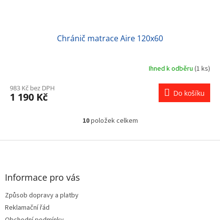
Chránič matrace Aire 120x60
Ihned k odběru
(1 ks)
983 Kč bez DPH
Do košíku
1 190 Kč
10
položek celkem
O
v
l
Z
á
á
d
p
a
a
Informace pro vás
c
t
í
Způsob dopravy a platby
í
p
Reklamační řád
r
v
Obchodní podmínky