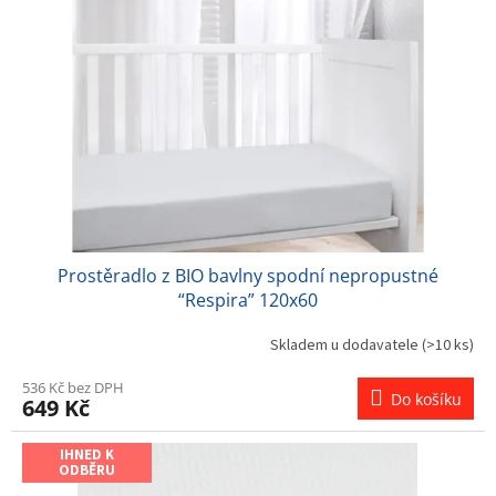
s
u
p
k
r
t
o
ů
d
u
k
t
ů
Prostěradlo z BIO bavlny spodní nepropustné
“Respira” 120x60
Skladem u dodavatele
(>10 ks)
536 Kč bez DPH
Do košíku
649 Kč
IHNED K
ODBĚRU