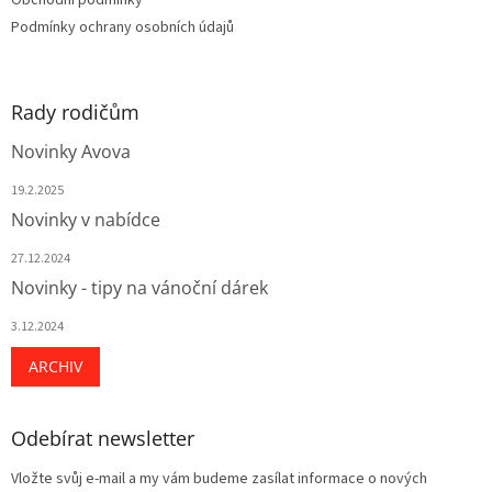
k
Podmínky ochrany osobních údajů
y
v
ý
p
Rady rodičům
i
s
Novinky Avova
u
19.2.2025
Novinky v nabídce
27.12.2024
Novinky - tipy na vánoční dárek
3.12.2024
ARCHIV
Odebírat newsletter
Vložte svůj e-mail a my vám budeme zasílat informace o nových