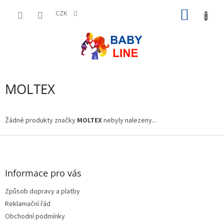
Přejít
NÁKUP
na
CZK
obsah
KOŠÍK
MOLTEX
Žádné produkty značky
MOLTEX
nebyly nalezeny...
Z
á
p
a
Informace pro vás
t
Způsob dopravy a platby
í
Reklamační řád
Obchodní podmínky