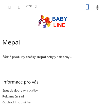
Přejít
NÁKUP
na
CZK
obsah
KOŠÍK
Mepal
Žádné produkty značky
Mepal
nebyly nalezeny...
Z
á
p
a
Informace pro vás
t
Způsob dopravy a platby
í
Reklamační řád
Obchodní podmínky