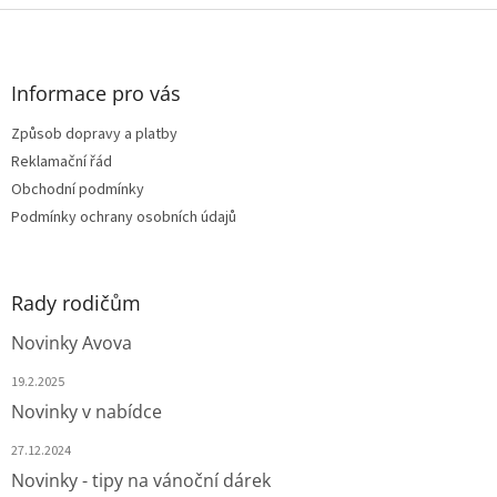
l
Z
á
á
d
p
a
a
Informace pro vás
c
t
í
Způsob dopravy a platby
í
p
Reklamační řád
r
v
Obchodní podmínky
k
Podmínky ochrany osobních údajů
y
v
ý
p
Rady rodičům
i
s
Novinky Avova
u
19.2.2025
Novinky v nabídce
27.12.2024
Novinky - tipy na vánoční dárek