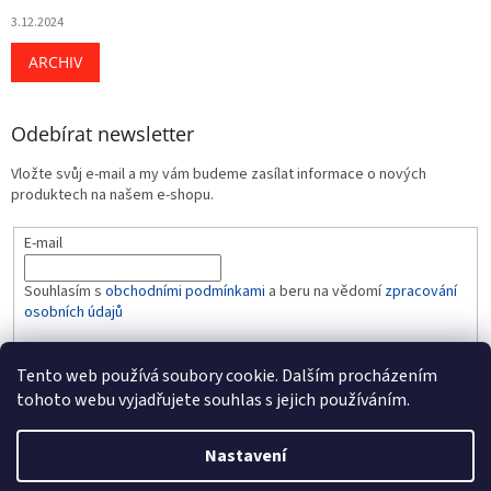
3.12.2024
ARCHIV
Odebírat newsletter
Vložte svůj e-mail a my vám budeme zasílat informace o nových
produktech na našem e-shopu.
E-mail
Souhlasím s
obchodními podmínkami
a beru na vědomí
zpracování
osobních údajů
PŘIHLÁSIT SE
Tento web používá soubory cookie. Dalším procházením
tohoto webu vyjadřujete souhlas s jejich používáním.
Nastavení
Vytvořil Shoptet