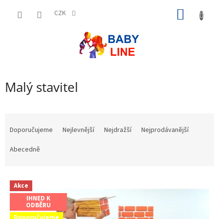
Přejít
NÁKUP
na
CZK
obsah
KOŠÍK
Malý stavitel
Ř
a
Doporučujeme
Nejlevnější
Nejdražší
Nejprodávanější
z
e
Abecedně
n
í
V
p
Akce
ý
r
IHNED K
p
o
ODBĚRU
i
d
Doporučujeme