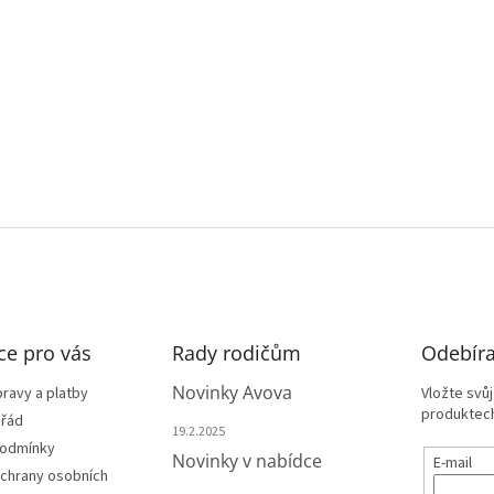
ce pro vás
Rady rodičům
Odebíra
Novinky Avova
ravy a platby
Vložte svů
produktech
 řád
19.2.2025
podmínky
Novinky v nabídce
E-mail
chrany osobních