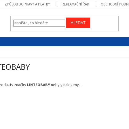
ZPŮSOB DOPRAVY A PLATBY
REKLAMAČNÍ ŘÁD
OBCHODNÍ PODM
HLEDAT
TEOBABY
rodukty značky
LINTEOBABY
nebyly nalezeny...