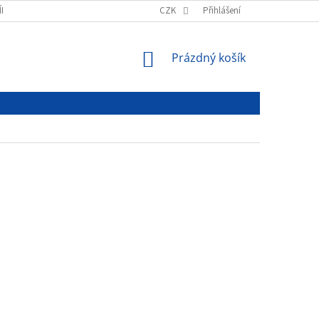
ÍNKY
PODMÍNKY OCHRANY OSOBNÍCH ÚDAJŮ
CZK
Přihlášení
NÁKUPNÍ
Prázdný košík
KOŠÍK