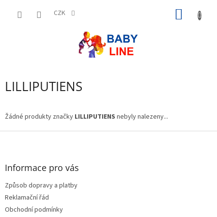
Přejít
NÁKUP
na
CZK
obsah
KOŠÍK
LILLIPUTIENS
Žádné produkty značky
LILLIPUTIENS
nebyly nalezeny...
Z
á
p
a
Informace pro vás
t
Způsob dopravy a platby
í
Reklamační řád
Obchodní podmínky