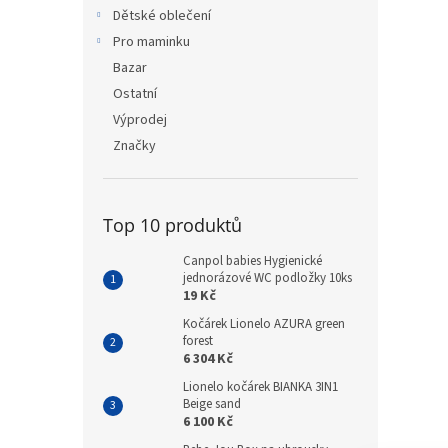
n
Dětské oblečení
e
Pro maminku
l
Bazar
Ostatní
Výprodej
Značky
Top 10 produktů
Canpol babies Hygienické
jednorázové WC podložky 10ks
19 Kč
Kočárek Lionelo AZURA green
forest
6 304 Kč
Lionelo kočárek BIANKA 3IN1
Beige sand
6 100 Kč