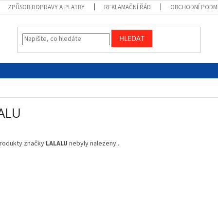
ZPŮSOB DOPRAVY A PLATBY
REKLAMAČNÍ ŘÁD
OBCHODNÍ PODM
HLEDAT
ALU
rodukty značky
LALALU
nebyly nalezeny...