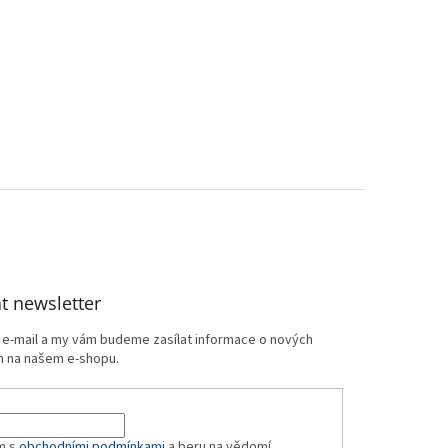
t newsletter
j e-mail a my vám budeme zasílat informace o nových
 na našem e-shopu.
m s
obchodními podmínkami
a beru na vědomí