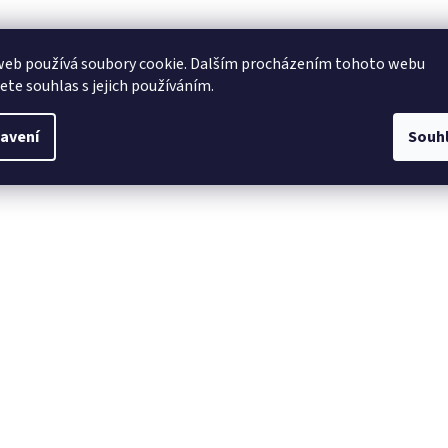
web používá soubory cookie. Dalším procházením tohoto webu
jete souhlas s jejich používáním.
avení
Souh