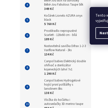
Bebe-Jou Box na ubrousky
Bébé-Jou Fabulous Taupe Silk
349 Kč
Tento 
Kočárek Lionelo AZURA onyx
black
vyjadřu
5 760 Kč
Prostěradlo nepropustné
Nast
Scarlett - 120x60 cm - bílá
189 Kč
Nastavitelná savička Difrax 1-2-3
Variflow Natural - 2ks
134 Kč
Canpol babies Elektrický double
ohřívač a sterilizátor
kojeneckých lahví 7v1
1 290 Kč
Canpol babies Hydrogelové
hojící prsní polštářky s
lanolinem 8ks
138 Kč
Vložka do kočárku i
autosedačky 3D merino taupe