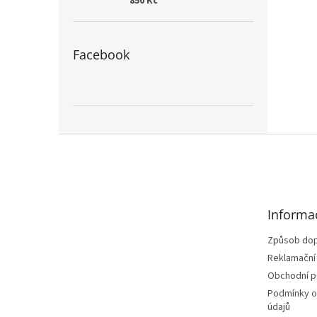
850 Kč
Facebook
Z
á
p
a
t
Informa
í
Způsob dop
Reklamační
Obchodní 
Podmínky o
údajů