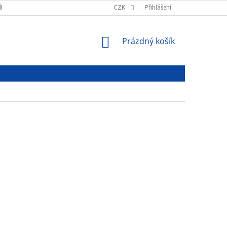
ÍNKY
PODMÍNKY OCHRANY OSOBNÍCH ÚDAJŮ
CZK
Přihlášení
NÁKUPNÍ
Prázdný košík
KOŠÍK