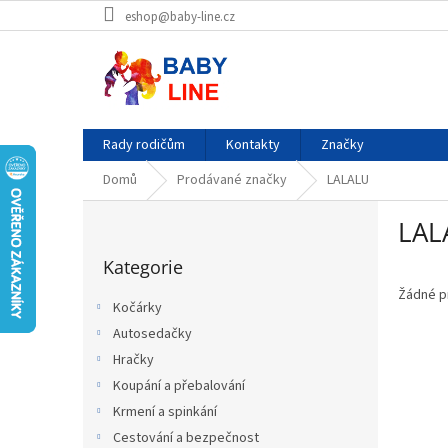
Přejít
eshop@baby-line.cz
na
obsah
Rady rodičům
Kontakty
Značky
Domů
Prodávané značky
LALALU
P
LAL
o
Přeskočit
s
Kategorie
kategorie
t
r
Žádné p
Kočárky
a
Autosedačky
n
Hračky
n
í
Koupání a přebalování
p
Krmení a spinkání
a
Cestování a bezpečnost