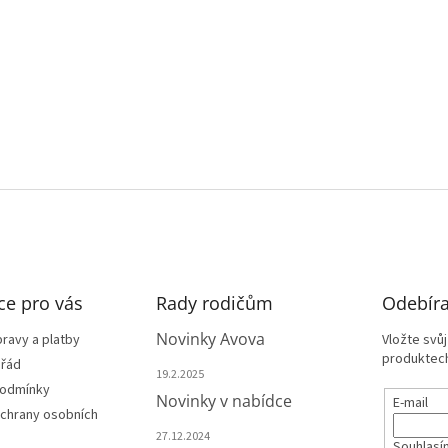
ce pro vás
Rady rodičům
Odebíra
Novinky Avova
ravy a platby
Vložte svů
produktech
 řád
19.2.2025
podmínky
Novinky v nabídce
E-mail
chrany osobních
27.12.2024
Souhlasí