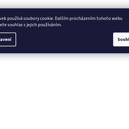
web používá soubory cookie. Dalším procházením tohoto webu
jete souhlas s jejich používáním.
avení
Souh