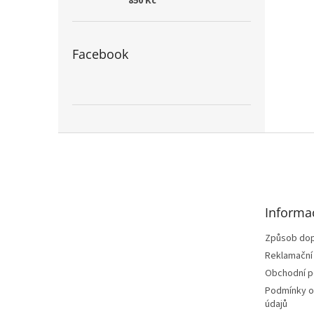
850 Kč
Facebook
Z
á
p
a
t
Informa
í
Způsob dop
Reklamační
Obchodní 
Podmínky o
údajů