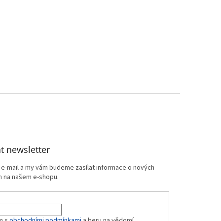
t newsletter
j e-mail a my vám budeme zasílat informace o nových
 na našem e-shopu.
m s
obchodními podmínkami
a beru na vědomí