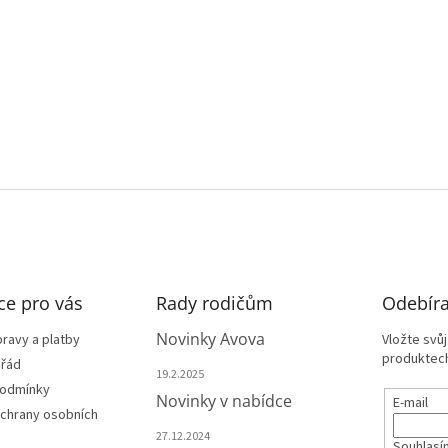
ce pro vás
Rady rodičům
Odebíra
Novinky Avova
ravy a platby
Vložte svů
produktech
 řád
19.2.2025
podmínky
Novinky v nabídce
E-mail
chrany osobních
27.12.2024
Souhlasí