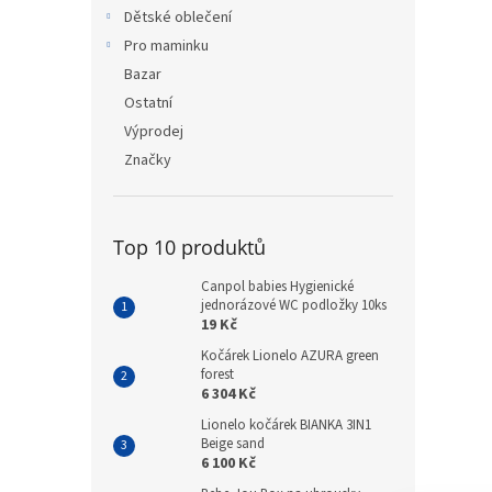
n
Dětské oblečení
e
Pro maminku
l
Bazar
Ostatní
Výprodej
Značky
Top 10 produktů
Canpol babies Hygienické
jednorázové WC podložky 10ks
19 Kč
Kočárek Lionelo AZURA green
forest
6 304 Kč
Lionelo kočárek BIANKA 3IN1
Beige sand
6 100 Kč