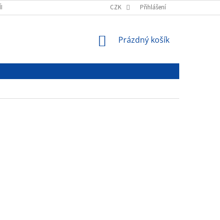
ÍNKY
PODMÍNKY OCHRANY OSOBNÍCH ÚDAJŮ
CZK
Přihlášení
NÁKUPNÍ
Prázdný košík
KOŠÍK