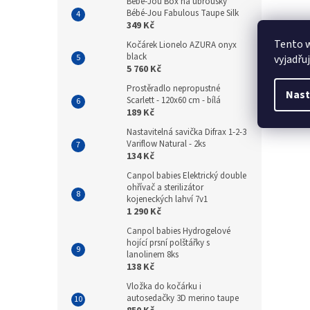
Bebe-Jou Box na ubrousky
Bébé-Jou Fabulous Taupe Silk
349 Kč
Tento 
Kočárek Lionelo AZURA onyx
black
vyjadřu
5 760 Kč
Prostěradlo nepropustné
Nast
Scarlett - 120x60 cm - bílá
189 Kč
Nastavitelná savička Difrax 1-2-3
Variflow Natural - 2ks
134 Kč
Canpol babies Elektrický double
ohřívač a sterilizátor
kojeneckých lahví 7v1
1 290 Kč
Canpol babies Hydrogelové
hojící prsní polštářky s
lanolinem 8ks
138 Kč
Vložka do kočárku i
autosedačky 3D merino taupe