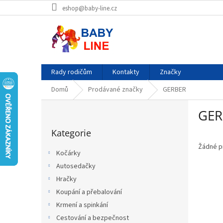
Přejít
eshop@baby-line.cz
na
obsah
Rady rodičům
Kontakty
Značky
Domů
Prodávané značky
GERBER
P
GER
o
Přeskočit
s
Kategorie
kategorie
t
r
Žádné p
Kočárky
a
Autosedačky
n
Hračky
n
í
Koupání a přebalování
p
Krmení a spinkání
a
Cestování a bezpečnost