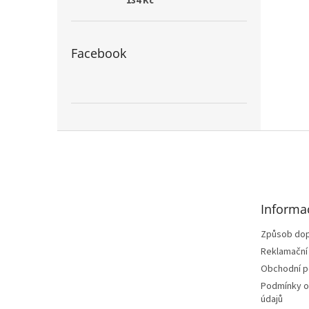
134 Kč
Facebook
Z
á
p
a
t
Informa
í
Způsob dop
Reklamační
Obchodní 
Podmínky o
údajů