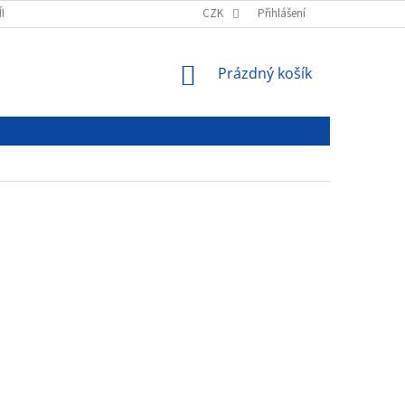
ÍNKY
PODMÍNKY OCHRANY OSOBNÍCH ÚDAJŮ
CZK
Přihlášení
NÁKUPNÍ
Prázdný košík
KOŠÍK