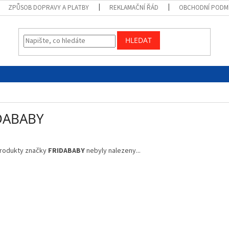
ZPŮSOB DOPRAVY A PLATBY
REKLAMAČNÍ ŘÁD
OBCHODNÍ PODM
HLEDAT
DABABY
rodukty značky
FRIDABABY
nebyly nalezeny...