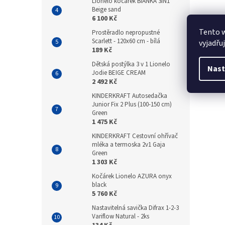
Lionelo kočárek BIANKA 3IN1
Beige sand
6 100 Kč
Tento 
Prostěradlo nepropustné
Scarlett - 120x60 cm - bílá
vyjadřu
189 Kč
Dětská postýlka 3 v 1 Lionelo
Nast
Jodie BEIGE CREAM
2 492 Kč
KINDERKRAFT Autosedačka
Junior Fix 2 Plus (100-150 cm)
Green
1 475 Kč
KINDERKRAFT Cestovní ohřívač
mléka a termoska 2v1 Gaja
Green
1 303 Kč
Kočárek Lionelo AZURA onyx
black
5 760 Kč
Nastavitelná savička Difrax 1-2-3
Variflow Natural - 2ks