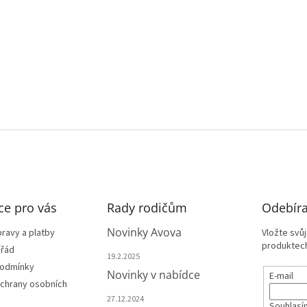
ce pro vás
Rady rodičům
Odebíra
Novinky Avova
ravy a platby
Vložte svů
produktech
 řád
19.2.2025
podmínky
Novinky v nabídce
E-mail
chrany osobních
27.12.2024
Souhlasí