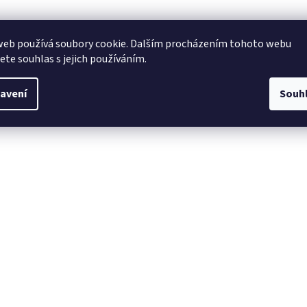
web používá soubory cookie. Dalším procházením tohoto webu
jete souhlas s jejich používáním.
avení
Souh