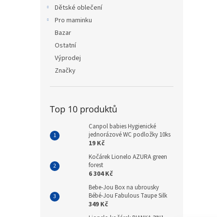
n
Dětské oblečení
e
Pro maminku
l
Bazar
Ostatní
Výprodej
Značky
Top 10 produktů
Canpol babies Hygienické
jednorázové WC podložky 10ks
19 Kč
Kočárek Lionelo AZURA green
forest
6 304 Kč
Bebe-Jou Box na ubrousky
Bébé-Jou Fabulous Taupe Silk
349 Kč