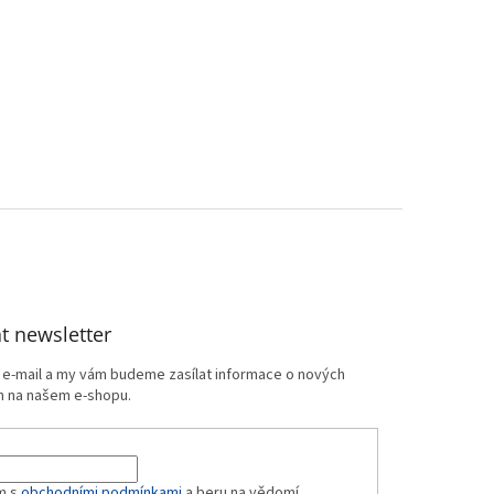
t newsletter
j e-mail a my vám budeme zasílat informace o nových
 na našem e-shopu.
m s
obchodními podmínkami
a beru na vědomí