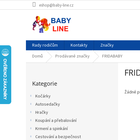
Přejít
eshop@baby-line.cz
na
obsah
Rady rodičům
Kontakty
Značky
Domů
Prodávané značky
FRIDABABY
P
FRI
o
Přeskočit
s
Kategorie
kategorie
t
r
Žádné p
Kočárky
a
Autosedačky
n
Hračky
n
í
Koupání a přebalování
p
Krmení a spinkání
a
Cestování a bezpečnost