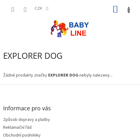
Přejít
NÁKUP
na
CZK
obsah
KOŠÍK
EXPLORER DOG
Žádné produkty značky
EXPLORER DOG
nebyly nalezeny...
Z
á
p
a
Informace pro vás
t
Způsob dopravy a platby
í
Reklamační řád
Obchodní podmínky