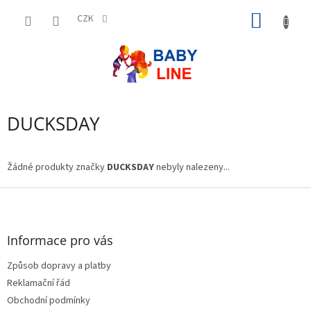
Přejít
NÁKUP
na
CZK
obsah
KOŠÍK
DUCKSDAY
Žádné produkty značky
DUCKSDAY
nebyly nalezeny...
Z
á
p
a
Informace pro vás
t
Způsob dopravy a platby
í
Reklamační řád
Obchodní podmínky