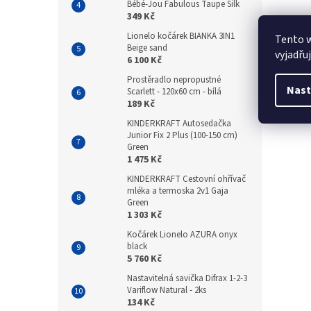
Bébé-Jou Fabulous Taupe Silk
349 Kč
Lionelo kočárek BIANKA 3IN1
Tento 
Beige sand
vyjadřu
6 100 Kč
Prostěradlo nepropustné
Nast
Scarlett - 120x60 cm - bílá
189 Kč
KINDERKRAFT Autosedačka
Junior Fix 2 Plus (100-150 cm)
Green
1 475 Kč
KINDERKRAFT Cestovní ohřívač
mléka a termoska 2v1 Gaja
Green
1 303 Kč
Kočárek Lionelo AZURA onyx
black
5 760 Kč
Nastavitelná savička Difrax 1-2-3
Variflow Natural - 2ks
134 Kč