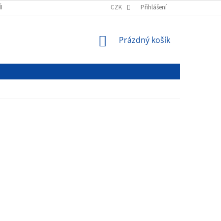
ÍNKY
PODMÍNKY OCHRANY OSOBNÍCH ÚDAJŮ
CZK
Přihlášení
NÁKUPNÍ
Prázdný košík
KOŠÍK