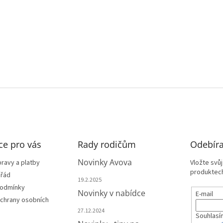
ce pro vás
Rady rodičům
Odebíra
Novinky Avova
ravy a platby
Vložte svů
produktech
 řád
19.2.2025
podmínky
Novinky v nabídce
E-mail
chrany osobních
27.12.2024
Souhlasí