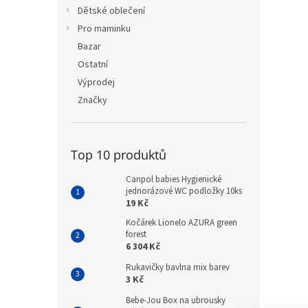
n
Dětské oblečení
e
Pro maminku
l
Bazar
Ostatní
Výprodej
Značky
Top 10 produktů
Canpol babies Hygienické
jednorázové WC podložky 10ks
19 Kč
Kočárek Lionelo AZURA green
forest
6 304 Kč
Rukavičky bavlna mix barev
3 Kč
Bebe-Jou Box na ubrousky