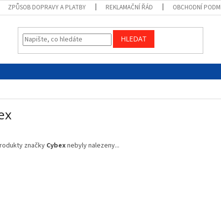
ZPŮSOB DOPRAVY A PLATBY
REKLAMAČNÍ ŘÁD
OBCHODNÍ PODM
HLEDAT
ex
rodukty značky
Cybex
nebyly nalezeny...