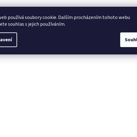
web používá soubory cookie. Dalším procházením tohoto webu
jete souhlas s jejich používáním.
avení
Souh