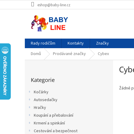
Přejít
eshop@baby-line.cz
na
obsah
Rady rodičům
Kontakty
Značky
Domů
Prodávané značky
Cybex
P
Cyb
o
Přeskočit
s
Kategorie
kategorie
t
r
Žádné p
Kočárky
a
Autosedačky
n
Hračky
n
í
Koupání a přebalování
p
Krmení a spinkání
a
Cestování a bezpečnost