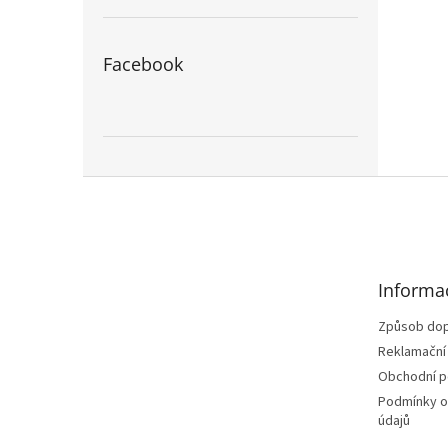
Facebook
Z
á
p
a
t
Informa
í
Způsob dop
Reklamační
Obchodní 
Podmínky o
údajů