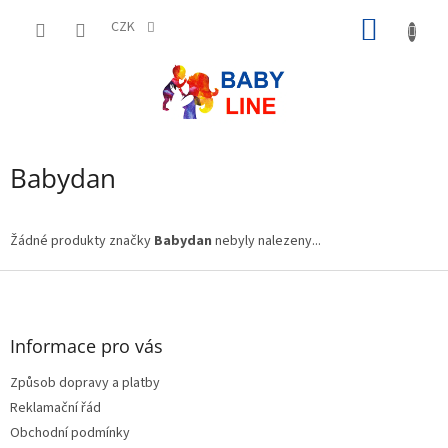
Přejít
NÁKUP
na
CZK
obsah
KOŠÍK
Babydan
Žádné produkty značky
Babydan
nebyly nalezeny...
Z
á
p
a
Informace pro vás
t
Způsob dopravy a platby
í
Reklamační řád
Obchodní podmínky