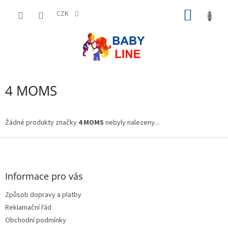
Přejít
NÁKUP
na
CZK
obsah
KOŠÍK
4 MOMS
Žádné produkty značky
4 MOMS
nebyly nalezeny...
Z
á
p
a
Informace pro vás
t
Způsob dopravy a platby
í
Reklamační řád
Obchodní podmínky