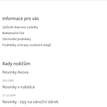
Z
á
p
a
Informace pro vás
t
Způsob dopravy a platby
í
Reklamační řád
Obchodní podmínky
Podmínky ochrany osobních údajů
Rady rodičům
Novinky Avova
19.2.2025
Novinky v nabídce
27.12.2024
Novinky - tipy na vánoční dárek