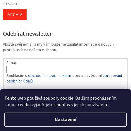
3.12.2024
ARCHIV
Odebírat newsletter
Vložte svůj e-mail a my vám budeme zasílat informace o nových
produktech na našem e-shopu.
E-mail
Souhlasím s
obchodními podmínkami
a beru na vědomí
zpracování
osobních údajů
PŘIHLÁSIT SE
Tento web používá soubory cookie. Dalším procházením
tohoto webu vyjadřujete souhlas s jejich používáním.
Nastavení
Vytvořil Shoptet