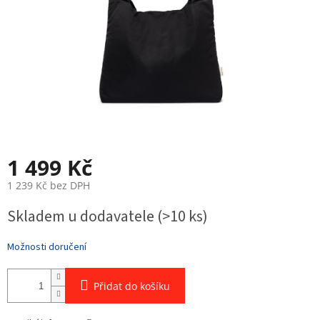
1 499 Kč
1 239 Kč bez DPH
Měrná
Skladem u dodavatele
(>10 ks)
cena:
Možnosti doručení
Přidat do košíku