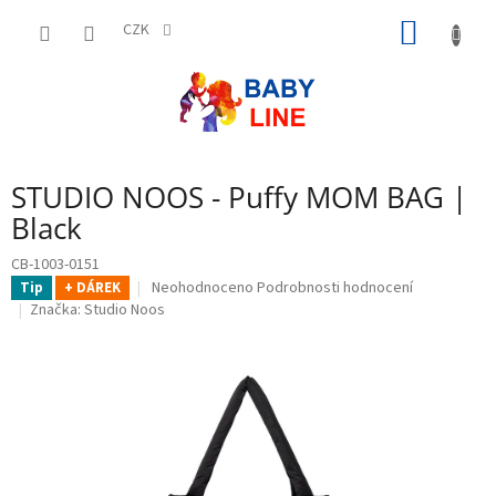
Přejít
NÁKUP
na
CZK
obsah
KOŠÍK
STUDIO NOOS - Puffy MOM BAG |
Black
CB-1003-0151
Průměrné
Neohodnoceno
Podrobnosti hodnocení
Tip
+ DÁREK
hodnocení
Značka:
Studio Noos
produktu
je
0,0
z
5
hvězdiček.