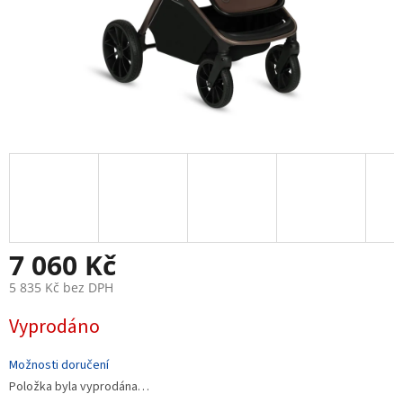
7 060 Kč
5 835 Kč bez DPH
Měrná
Vyprodáno
cena:
Možnosti doručení
Položka byla vyprodána…