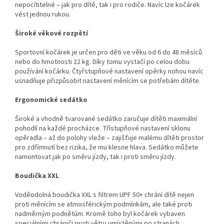
nepocítitelné – jak pro dítě, tak i pro rodiče. Navíc lze kočárek
vést jednou rukou.
Široké věkové rozpětí
Sportovní kočárek je určen pro děti ve věku od 6 do 48 měsíců
nebo do hmotnosti 22 kg. Díky tomu vystačí po celou dobu
používání kočárku. Čtyřstupňové nastavení opěrky nohou navíc
usnadňuje přizpůsobit nastavení měnícím se potřebám dítěte.
Ergonomické sedátko
Široké a vhodně tvarované sedátko zaručuje dítěti maximální
pohodlí na každé procházce. Třístupňové nastavení sklonu
opěradla – až do polohy vleže – zajišťuje malému dítěti prostor
pro zdřímnutí bez rizika, že mu klesne hlava. Sedátko můžete
namontovat jak po směru jízdy, tak i proti směru jízdy.
Boudička XXL
Voděodolná boudička XXL s filtrem UPF 50+ chrání dítě nejen
proti měnícím se atmosférickým podmínkám, ale také proti
nadměrným podnětúm. Kromě toho byl kočárek vybaven
speciálními chrániči proti větru umístěnými po stranách