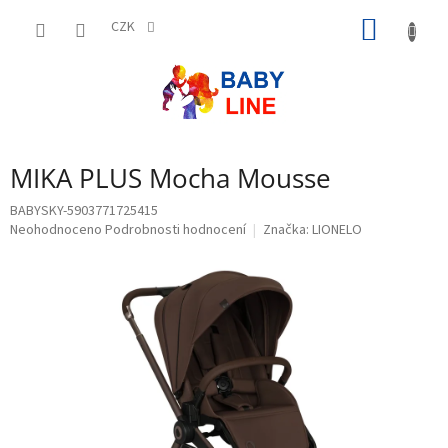
Přejít
NÁKUP
na
CZK
obsah
KOŠÍK
MIKA PLUS Mocha Mousse
BABYSKY-5903771725415
Průměrné
Neohodnoceno
Podrobnosti hodnocení
Značka:
LIONELO
hodnocení
produktu
je
0,0
z
5
hvězdiček.