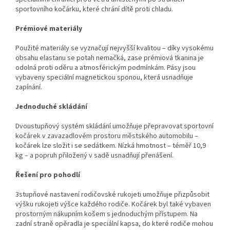
sportovního kočárku, které chrání dítě proti chladu.
Prémiové materiály
Použité materiály se vyznačují nejvyšší kvalitou – díky vysokému
obsahu elastanu se potah nemačká, zase prémiová tkanina je
odolná proti oděru a atmosférickým podmínkám. Pásy jsou
vybaveny speciální magnetickou sponou, která usnadňuje
zapínání.
Jednoduché skládání
Dvoustupňový systém skládání umožňuje přepravovat sportovní
kočárek v zavazadlovém prostoru městského automobilu –
kočárek lze složit i se sedátkem. Nízká hmotnost – téměř 10,9
kg – a popruh přiložený v sadě usnadňují přenášení.
Řešení pro pohodlí
3stupňové nastavení rodičovské rukojeti umožňuje přizpůsobit
výšku rukojeti výšce každého rodiče. Kočárek byl také vybaven
prostorným nákupním košem s jednoduchým přístupem. Na
zadní straně opěradla je speciální kapsa, do které rodiče mohou