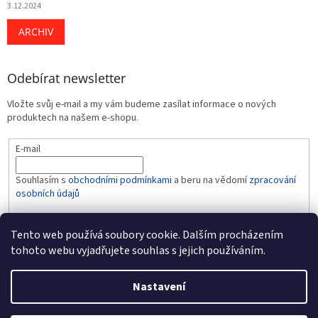
3.12.2024
ARCHIV
Odebírat newsletter
Vložte svůj e-mail a my vám budeme zasílat informace o nových
produktech na našem e-shopu.
E-mail
Souhlasím s
obchodními podmínkami
a beru na vědomí
zpracování
osobních údajů
PŘIHLÁSIT SE
Tento web používá soubory cookie. Dalším procházením
tohoto webu vyjadřujete souhlas s jejich používáním.
Nastavení
Vytvořil Shoptet