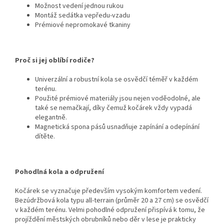
Možnost vedení jednou rukou
Montáž sedátka vepředu-vzadu
Prémiové nepromokavé tkaniny
Proč si jej oblíbí rodiče?
Univerzální a robustní kola se osvědčí téměř v každém
terénu.
Použité prémiové materiály jsou nejen voděodolné, ale
také se nemačkají, díky čemuž kočárek vždy vypadá
elegantně.
Magnetická spona pásů usnadňuje zapínání a odepínání
dítěte.
Pohodlná kola a odpružení
Kočárek se vyznačuje především vysokým komfortem vedení.
Bezúdržbová kola typu all-terrain (průměr 20 a 27 cm) se osvědčí
v každém terénu. Velmi pohodlné odpružení přispívá k tomu, že
projíždění městských obrubníků nebo děr v lese je prakticky