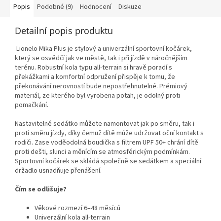
Popis
Podobné (9)
Hodnocení
Diskuze
Detailní popis produktu
Lionelo Mika Plus je stylový a univerzální sportovní kočárek,
který se osvědčí jak ve městě, tak i při jízdě v náročnějším
terénu. Robustní kola typu all-terrain si hravě poradí s
překážkami a komfortní odpružení přispěje k tomu, že
překonávání nerovností bude nepostřehnutelné. Prémiový
materiál, ze kterého byl vyrobena potah, je odolný proti
pomačkání.
Nastavitelné sedátko můžete namontovat jak po směru, tak i
proti směru jízdy, díky čemuž dítě může udržovat oční kontakt s
rodiči. Zase voděodolná boudička s filtrem UPF 50+ chrání dítě
proti dešti, slunci a měnícím se atmosférickým podmínkám.
Sportovní kočárek se skládá společně se sedátkem a speciální
držadlo usnadňuje přenášení.
Čím se odlišuje?
Věkové rozmezí 6–48 měsíců
Univerzální kola all-terrain