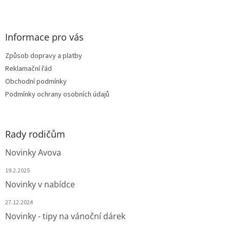
Z
á
p
a
Informace pro vás
t
Způsob dopravy a platby
í
Reklamační řád
Obchodní podmínky
Podmínky ochrany osobních údajů
Rady rodičům
Novinky Avova
19.2.2025
Novinky v nabídce
27.12.2024
Novinky - tipy na vánoční dárek