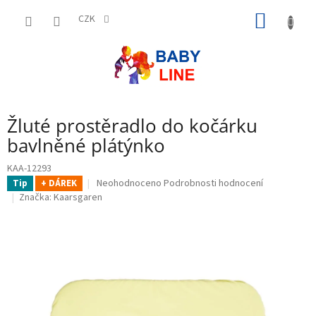
Přejít
NÁKUP
na
CZK
obsah
KOŠÍK
Žluté prostěradlo do kočárku
bavlněné plátýnko
KAA-12293
Průměrné
Neohodnoceno
Podrobnosti hodnocení
Tip
+ DÁREK
hodnocení
Značka:
Kaarsgaren
produktu
je
0,0
z
5
hvězdiček.