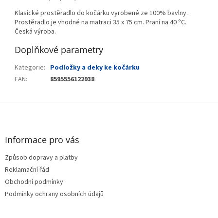
Klasické prostěradlo do kočárku vyrobené ze 100% bavlny.
Prostěradlo je vhodné na matraci 35 x 75 cm. Praní na 40 °C.
Česká výroba.
Doplňkové parametry
Kategorie
:
Podložky a deky ke kočárku
EAN
:
8595556122938
Z
á
p
a
Informace pro vás
t
Způsob dopravy a platby
í
Reklamační řád
Obchodní podmínky
Podmínky ochrany osobních údajů