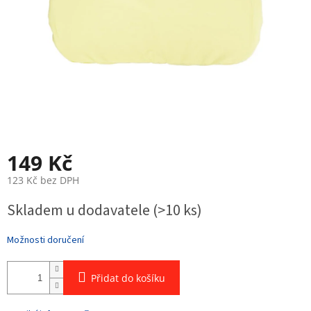
149 Kč
123 Kč bez DPH
Měrná
Skladem u dodavatele
(>10 ks)
cena:
Možnosti doručení
Přidat do košíku