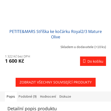
PETITE&MARS Stříška ke kočárku Royal2/3 Mature
Olive
Skladem u dodavatele
(>10 ks)
1 322 Kč bez DPH
1 600 Kč
Do košíku
ZOBRAZIT VŠECHNY SOUVISEJÍCÍ PRODUKTY
Popis
Podobné (9)
Hodnocení
Diskuze
Detailní popis produktu