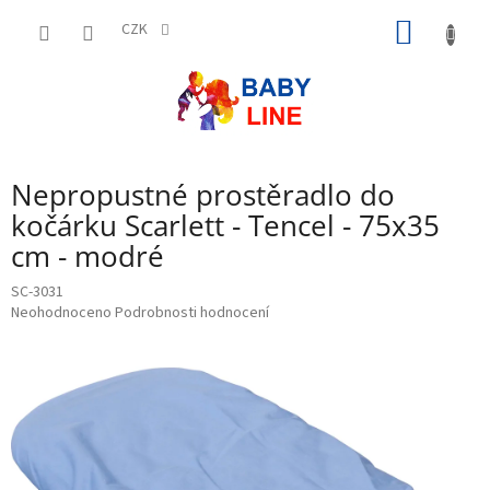
Přejít
NÁKUP
na
CZK
obsah
KOŠÍK
Nepropustné prostěradlo do
kočárku Scarlett - Tencel - 75x35
cm - modré
SC-3031
Průměrné
Neohodnoceno
Podrobnosti hodnocení
hodnocení
produktu
je
0,0
z
5
hvězdiček.