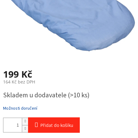
199 Kč
164 Kč bez DPH
Měrná
Skladem u dodavatele
(>10 ks)
cena:
Možnosti doručení
Přidat do košíku