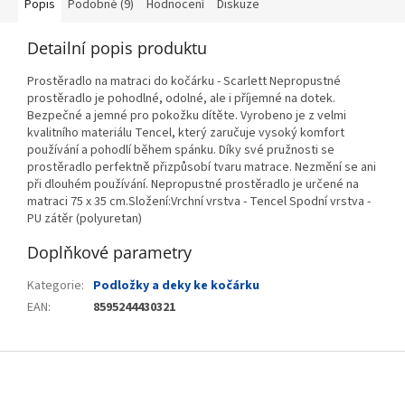
Popis
Podobné (9)
Hodnocení
Diskuze
Detailní popis produktu
Prostěradlo na matraci do kočárku - Scarlett Nepropustné
prostěradlo je pohodlné, odolné, ale i příjemné na dotek.
Bezpečné a jemné pro pokožku dítěte. Vyrobeno je z velmi
kvalitního materiálu Tencel, který zaručuje vysoký komfort
používání a pohodlí během spánku. Díky své pružnosti se
prostěradlo perfektně přizpůsobí tvaru matrace. Nezmění se ani
při dlouhém používání. Nepropustné prostěradlo je určené na
matraci 75 x 35 cm.Složení:Vrchní vrstva - Tencel Spodní vrstva -
PU zátěr (polyuretan)
Doplňkové parametry
Kategorie
:
Podložky a deky ke kočárku
EAN
:
8595244430321
Z
á
p