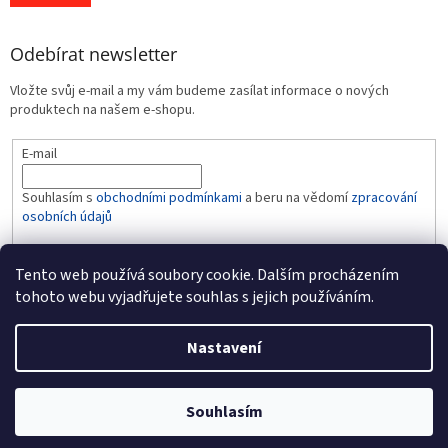
Odebírat newsletter
Vložte svůj e-mail a my vám budeme zasílat informace o nových
produktech na našem e-shopu.
E-mail
Souhlasím s
obchodními podmínkami
a beru na vědomí
zpracování
osobních údajů
PŘIHLÁSIT SE
Tento web používá soubory cookie. Dalším procházením
tohoto webu vyjadřujete souhlas s jejich používáním.
Nastavení
Vytvořil Shoptet
Souhlasím
Copyright 2026
BABY-LINE
. Všechna práva vyhrazena.