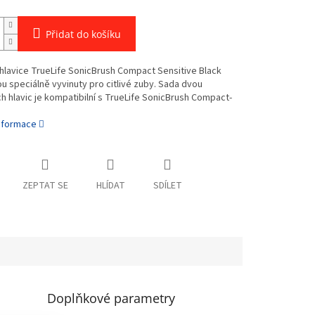
Přidat do košíku
hlavice TrueLife SonicBrush Compact Sensitive Black
u speciálně vyvinuty pro citlivé zuby. Sada dvou
h hlavic je kompatibilní s TrueLife SonicBrush Compact-
informace
ZEPTAT SE
HLÍDAT
SDÍLET
Doplňkové parametry