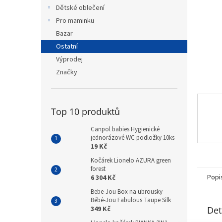
n
Dětské oblečení
e
Pro maminku
l
Bazar
Ostatní
Výprodej
Značky
Top 10 produktů
Canpol babies Hygienické
jednorázové WC podložky 10ks
19 Kč
Kočárek Lionelo AZURA green
forest
Popi
6 304 Kč
Bebe-Jou Box na ubrousky
Bébé-Jou Fabulous Taupe Silk
Det
349 Kč