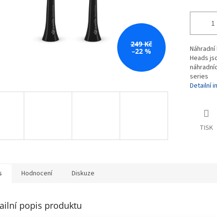
249 Kč
Náhradní 
–22 %
Heads jso
náhradníc
series
Detailní 
TISK
s
Hodnocení
Diskuze
ailní popis produktu