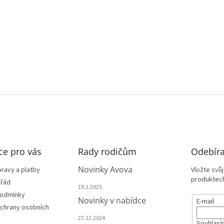
ce pro vás
Rady rodičům
Odebíra
Novinky Avova
ravy a platby
Vložte svů
produktech
 řád
19.2.2025
podmínky
Novinky v nabídce
E-mail
chrany osobních
27.12.2024
Souhlasí