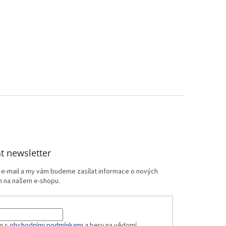
t newsletter
j e-mail a my vám budeme zasílat informace o nových
 na našem e-shopu.
m s
obchodními podmínkami
a beru na vědomí