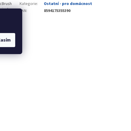
icBrush
Kategorie
:
Ostatní - pro domácnost
vinuty pro
EAN
:
8594175355390
účinnost a
nami, které
ací
lasím