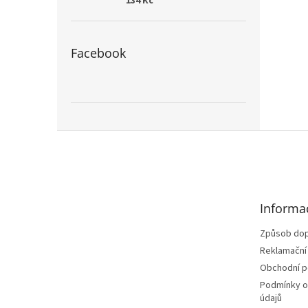
134 Kč
Facebook
Z
á
p
a
t
Informa
í
Způsob dop
Reklamační
Obchodní 
Podmínky o
údajů