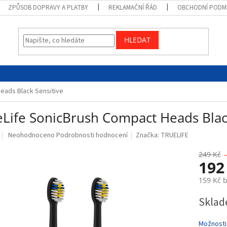
ZPŮSOB DOPRAVY A PLATBY
REKLAMAČNÍ ŘÁD
OBCHODNÍ PODM
HLEDAT
eads Black Sensitive
eLife SonicBrush Compact Heads Blac
Průměrné
Neohodnoceno
Podrobnosti hodnocení
Značka:
TRUELIFE
hodnocení
produktu
249 Kč
192
je
0,0
159 Kč 
z
5
Měrná
Sklad
hvězdiček.
cena:
Možnosti