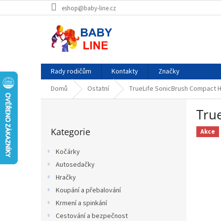
Přejít
eshop@baby-line.cz
na
obsah
Rady rodičům
Kontakty
Značky
Domů
Ostatní
TrueLife SonicBrush Compact H
P
Tru
o
Přeskočit
s
Kategorie
kategorie
Akce
t
r
Kočárky
a
Autosedačky
n
Hračky
n
í
Koupání a přebalování
p
Krmení a spinkání
a
Cestování a bezpečnost