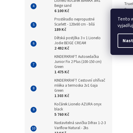
Lionelo kočárek BIANKA 3IN1
True
Beige sand
Comp
6 100 Kč
citli
Tento 
Prostěradlo nepropustné
naví
Scarlett - 120x60 cm - bílá
vyjadřu
po 3 
189 Kč
Komp
Dětská postýlka 3 v 1 Lionelo
Nast
Jodie BEIGE CREAM
2 492 Kč
KINDERKRAFT Autosedačka
Junior Fix 2 Plus (100-150 cm)
Green
1 475 Kč
KINDERKRAFT Cestovní ohřívač
mléka a termoska 2v1 Gaja
Green
1 303 Kč
Kočárek Lionelo AZURA onyx
black
5 760 Kč
Nastavitelná savička Difrax 1-2-3
Variflow Natural - 2ks