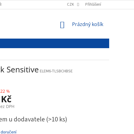
ÍNKY
PODMÍNKY OCHRANY OSOBNÍCH ÚDAJŮ
CZK
Přihlášení
NÁKUPNÍ
Prázdný košík
KOŠÍK
k Sensitive
ELEM6-TLSBCHBSE
–22 %
 Kč
bez DPH
em u dodavatele
(>10 ks)
 doručení