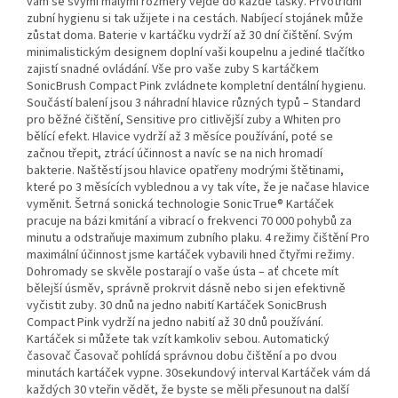
vám se svými malými rozměry vejde do každé tašky. Prvotřídní
zubní hygienu si tak užijete i na cestách. Nabíjecí stojánek může
zůstat doma. Baterie v kartáčku vydrží až 30 dní čištění. Svým
minimalistickým designem doplní vaši koupelnu a jediné tlačítko
zajistí snadné ovládání. Vše pro vaše zuby S kartáčkem
SonicBrush Compact Pink zvládnete kompletní dentální hygienu.
Součástí balení jsou 3 náhradní hlavice různých typů – Standard
pro běžné čištění, Sensitive pro citlivější zuby a Whiten pro
bělící efekt. Hlavice vydrží až 3 měsíce používání, poté se
začnou třepit, ztrácí účinnost a navíc se na nich hromadí
bakterie. Naštěstí jsou hlavice opatřeny modrými štětinami,
které po 3 měsících vyblednou a vy tak víte, že je načase hlavice
vyměnit. Šetrná sonická technologie SonicTrue® Kartáček
pracuje na bázi kmitání a vibrací o frekvenci 70 000 pohybů za
minutu a odstraňuje maximum zubního plaku. 4 režimy čištění Pro
maximální účinnost jsme kartáček vybavili hned čtyřmi režimy.
Dohromady se skvěle postarají o vaše ústa – ať chcete mít
bělejší úsměv, správně prokrvit dásně nebo si jen efektivně
vyčistit zuby. 30 dnů na jedno nabití Kartáček SonicBrush
Compact Pink vydrží na jedno nabití až 30 dnů používání.
Kartáček si můžete tak vzít kamkoliv sebou. Automatický
časovač Časovač pohlídá správnou dobu čištění a po dvou
minutách kartáček vypne. 30sekundový interval Kartáček vám dá
každých 30 vteřin vědět, že byste se měli přesunout na další