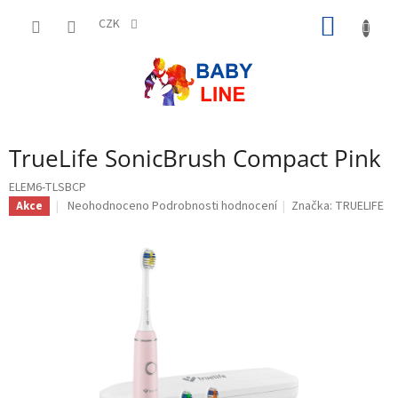
Přejít
NÁKUP
na
CZK
obsah
KOŠÍK
TrueLife SonicBrush Compact Pink
ELEM6-TLSBCP
Průměrné
Neohodnoceno
Podrobnosti hodnocení
Značka:
TRUELIFE
Akce
hodnocení
produktu
je
0,0
z
5
hvězdiček.