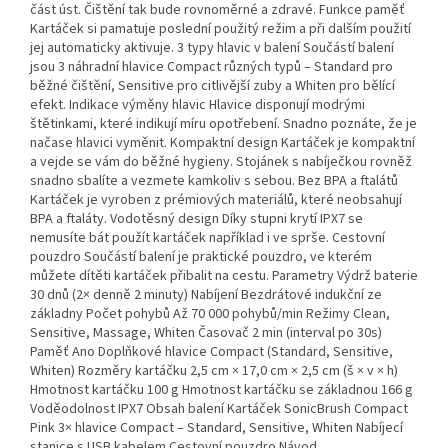
část úst. Čištění tak bude rovnoměrné a zdravé. Funkce paměť
Kartáček si pamatuje poslední použitý režim a při dalším použití
jej automaticky aktivuje. 3 typy hlavic v balení Součástí balení
jsou 3 náhradní hlavice Compact různých typů – Standard pro
běžné čištění, Sensitive pro citlivější zuby a Whiten pro bělící
efekt. Indikace výměny hlavic Hlavice disponují modrými
štětinkami, které indikují míru opotřebení. Snadno poznáte, že je
načase hlavici vyměnit. Kompaktní design Kartáček je kompaktní
a vejde se vám do běžné hygieny. Stojánek s nabíječkou rovněž
snadno sbalíte a vezmete kamkoliv s sebou. Bez BPA a ftalátů
Kartáček je vyroben z prémiových materiálů, které neobsahují
BPA a ftaláty. Vodotěsný design Díky stupni krytí IPX7 se
nemusíte bát použít kartáček například i ve sprše. Cestovní
pouzdro Součástí balení je praktické pouzdro, ve kterém
můžete dítěti kartáček přibalit na cestu. Parametry Výdrž baterie
30 dnů (2× denně 2 minuty) Nabíjení Bezdrátové indukční ze
základny Počet pohybů Až 70 000 pohybů/min Režimy Clean,
Sensitive, Massage, Whiten Časovač 2 min (interval po 30s)
Paměť Ano Doplňkové hlavice Compact (Standard, Sensitive,
Whiten) Rozměry kartáčku 2,5 cm × 17,0 cm × 2,5 cm (š × v × h)
Hmotnost kartáčku 100 g Hmotnost kartáčku se základnou 166 g
Voděodolnost IPX7 Obsah balení Kartáček SonicBrush Compact
Pink 3× hlavice Compact – Standard, Sensitive, Whiten Nabíjecí
stanice s USB kabelem Cestovní pouzdro Návod