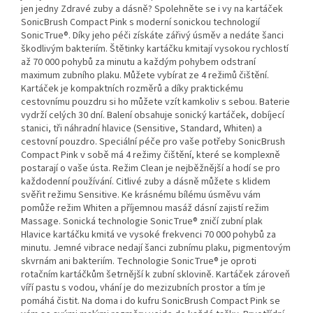
jen jedny Zdravé zuby a dásně? Spolehněte se i vy na kartáček
SonicBrush Compact Pink s moderní sonickou technologií
SonicTrue®. Díky jeho péči získáte zářivý úsměv a nedáte šanci
škodlivým bakteriím. Štětinky kartáčku kmitají vysokou rychlostí
až 70 000 pohybů za minutu a každým pohybem odstraní
maximum zubního plaku. Můžete vybírat ze 4 režimů čištění.
Kartáček je kompaktních rozměrů a díky praktickému
cestovnímu pouzdru si ho můžete vzít kamkoliv s sebou. Baterie
vydrží celých 30 dní. Balení obsahuje sonický kartáček, dobíjecí
stanici, tři náhradní hlavice (Sensitive, Standard, Whiten) a
cestovní pouzdro. Speciální péče pro vaše potřeby SonicBrush
Compact Pink v sobě má 4 režimy čištění, které se komplexně
postarají o vaše ústa. Režim Clean je nejběžnější a hodí se pro
každodenní používání. Citlivé zuby a dásně můžete s klidem
svěřit režimu Sensitive. Ke krásnému bílému úsměvu vám
pomůže režim Whiten a příjemnou masáž dásní zajistí režim
Massage. Sonická technologie SonicTrue® zničí zubní plak
Hlavice kartáčku kmitá ve vysoké frekvenci 70 000 pohybů za
minutu. Jemné vibrace nedají šanci zubnímu plaku, pigmentovým
skvrnám ani bakteriím. Technologie SonicTrue® je oproti
rotačním kartáčkům šetrnější k zubní sklovině. Kartáček zároveň
víří pastu s vodou, vhání je do mezizubních prostor a tím je
pomáhá čistit. Na doma i do kufru SonicBrush Compact Pink se