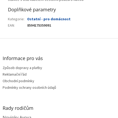
Doplňkové parametry
Kategorie
:
Ostatní - pro domácnost
EAN
:
8594175359091
Z
á
p
a
Informace pro vás
t
Způsob dopravy a platby
í
Reklamační řád
Obchodní podmínky
Podmínky ochrany osobních údajů
Rady rodičům
Novinky Avova