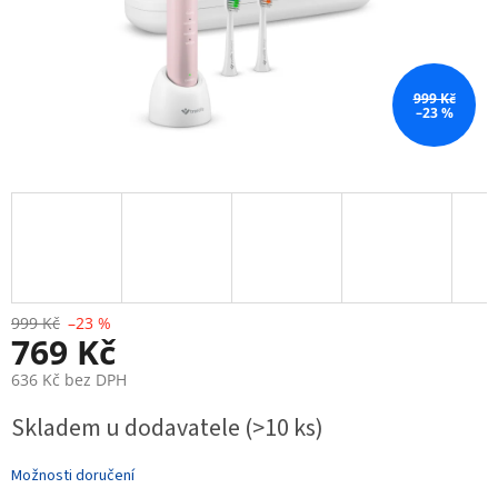
999 Kč
–23 %
999 Kč
–23 %
769 Kč
636 Kč bez DPH
Měrná
Skladem u dodavatele
(>10 ks)
cena:
Možnosti doručení