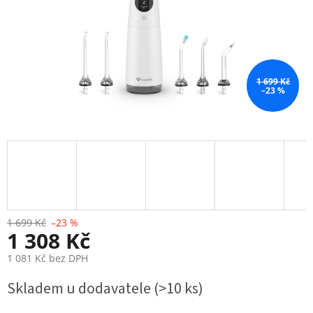
1 699 Kč
–23 %
1 699 Kč
–23 %
1 308 Kč
1 081 Kč bez DPH
Měrná
Skladem u dodavatele
(>10 ks)
cena: