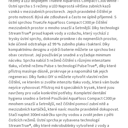
režimy a LED displejem Truelife AquaFloss Compact C300 White -
Ústní sprcha s 5 režimy a LED Naprostá většina zubních kazů
vzniká v mezizubních prostorech. Jejich pravidelné čištění je
proto nutností. Bývá ale zdlouhavé a často ne úplně příjemné. S
ústní sprchou TrueLife AquaFloss Compact C300 je čištění
mezizubních prostor o mnoho snazší a šetrnější. Díky technologii
StreamTrue® proud kapek vody a vzduchu, který vychází z
trysky ústní sprchy, dokonale pronikne i do nejmenších prostor,
kde účinně odstraňuje až 99 % zubního plaku i bakterií. Díky
kompaktnímu designu a výdrži baterie můžete se sprchou bez
obav cestovat. Její používání je snadné a vyžaduje minimum
nácviku. Sprcha nabízí 5 režimů čištění s různými intenzitami
tlaku, včetně režimu Pulse s technologií PulseTrue®, díky které
přístroj masíruje dásně, prokrvuje je a napomáhá tak jejich
regeneraci. Díky funkci DIY si můžete vytvořit vlastní režim
čištění, ve kterém si zvolíte intenzitu tlaku vody, která vám bude
nejvíce vyhovovat. Přístroj má 6 speciálních trysek, které jsou
navrženy pro vaše konkrétní potřeby. Kompletní dentální
hygiena snadno a šetrně Používání AquaFloss Compact C300 je
mnohem snazší a šetrnější, než čištění pomocí zubní nitě a
mezizubních kartáčků, které navíc musíte pravidelně dokupovat.
Stačí naplnit 300ml nádržku sprchy vodou a zvolit jeden z pěti
čistících režimů. Ústní sprcha je vybavena technologií
StreamTrue®, díky které mikrobublinky vytvořené z vody a