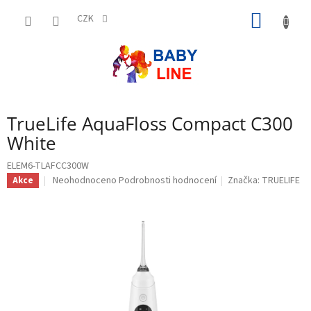
Přejít
NÁKUP
na
CZK
obsah
KOŠÍK
TrueLife AquaFloss Compact C300
White
ELEM6-TLAFCC300W
Průměrné
Neohodnoceno
Podrobnosti hodnocení
Značka:
TRUELIFE
Akce
hodnocení
produktu
je
0,0
z
5
hvězdiček.