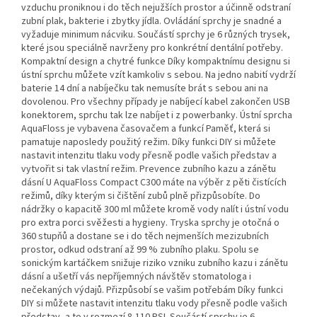
vzduchu proniknou i do těch nejužších prostor a účinně odstraní
zubní plak, bakterie i zbytky jídla. Ovládání sprchy je snadné a
vyžaduje minimum nácviku. Součástí sprchy je 6 různých trysek,
které jsou speciálně navrženy pro konkrétní dentální potřeby.
Kompaktní design a chytré funkce Díky kompaktnímu designu si
ústní sprchu můžete vzít kamkoliv s sebou. Na jedno nabití vydrží
baterie 14 dní a nabíječku tak nemusíte brát s sebou ani na
dovolenou. Pro všechny případy je nabíjecí kabel zakončen USB
konektorem, sprchu tak lze nabíjet i z powerbanky. Ústní sprcha
AquaFloss je vybavena časovačem a funkcí Paměť, která si
pamatuje naposledy použitý režim. Díky funkci DIY si můžete
nastavit intenzitu tlaku vody přesně podle vašich představ a
vytvořit si tak vlastní režim. Prevence zubního kazu a zánětu
dásní U AquaFloss Compact C300 máte na výběr z pěti čistících
režimů, díky kterým si čištění zubů plně přizpůsobíte. Do
nádržky o kapacitě 300 ml můžete kromě vody nalít i ústní vodu
pro extra porci svěžesti a hygieny. Tryska sprchy je otočná o
360 stupňů a dostane se i do těch nejmenších mezizubních
prostor, odkud odstraní až 99 % zubního plaku. Spolu se
sonickým kartáčkem snižuje riziko vzniku zubního kazu i zánětu
dásní a ušetří vás nepříjemných návštěv stomatologa i
nečekaných výdajů. Přizpůsobí se vašim potřebám Díky funkci
DIY si můžete nastavit intenzitu tlaku vody přesně podle vašich