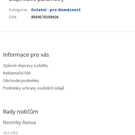
Kategorie
:
Ostatní - pro domácnost
EAN
:
8594175358926
Z
á
p
a
Informace pro vás
t
Způsob dopravy a platby
í
Reklamační řád
Obchodní podmínky
Podmínky ochrany osobních údajů
Rady rodičům
Novinky Avova
19.2.2025