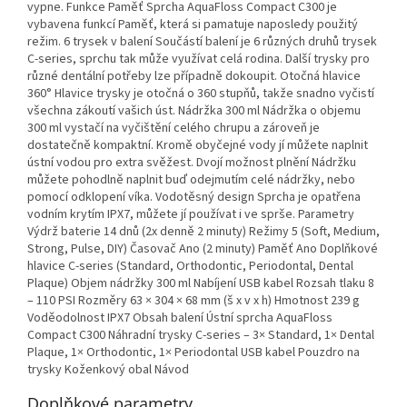
vypne. Funkce Paměť Sprcha AquaFloss Compact C300 je
vybavena funkcí Paměť, která si pamatuje naposledy použitý
režim. 6 trysek v balení Součástí balení je 6 různých druhů trysek
C-series, sprchu tak může využívat celá rodina. Další trysky pro
různé dentální potřeby lze případně dokoupit. Otočná hlavice
360° Hlavice trysky je otočná o 360 stupňů, takže snadno vyčistí
všechna zákoutí vašich úst. Nádržka 300 ml Nádržka o objemu
300 ml vystačí na vyčištění celého chrupu a zároveň je
dostatečně kompaktní. Kromě obyčejné vody jí můžete naplnit
ústní vodou pro extra svěžest. Dvojí možnost plnění Nádržku
můžete pohodlně naplnit buď odejmutím celé nádržky, nebo
pomocí odklopení víka. Vodotěsný design Sprcha je opatřena
vodním krytím IPX7, můžete jí používat i ve sprše. Parametry
Výdrž baterie 14 dnů (2x denně 2 minuty) Režimy 5 (Soft, Medium,
Strong, Pulse, DIY) Časovač Ano (2 minuty) Paměť Ano Doplňkové
hlavice C-series (Standard, Orthodontic, Periodontal, Dental
Plaque) Objem nádržky 300 ml Nabíjení USB kabel Rozsah tlaku 8
– 110 PSI Rozměry 63 × 304 × 68 mm (š x v x h) Hmotnost 239 g
Voděodolnost IPX7 Obsah balení Ústní sprcha AquaFloss
Compact C300 Náhradní trysky C-series – 3× Standard, 1× Dental
Plaque, 1× Orthodontic, 1× Periodontal USB kabel Pouzdro na
trysky Koženkový obal Návod
Doplňkové parametry