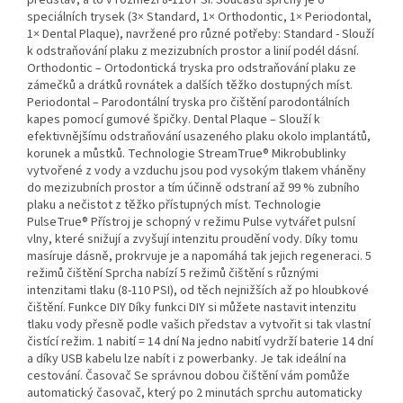
představ, a to v rozmezí 8-110 PSI. Součástí sprchy je 6
speciálních trysek (3× Standard, 1× Orthodontic, 1× Periodontal,
1× Dental Plaque), navržené pro různé potřeby: Standard - Slouží
k odstraňování plaku z mezizubních prostor a linií podél dásní.
Orthodontic – Ortodontická tryska pro odstraňování plaku ze
zámečků a drátků rovnátek a dalších těžko dostupných míst.
Periodontal – Parodontální tryska pro čištění parodontálních
kapes pomocí gumové špičky. Dental Plaque – Slouží k
efektivnějšímu odstraňování usazeného plaku okolo implantátů,
korunek a můstků. Technologie StreamTrue® Mikrobublinky
vytvořené z vody a vzduchu jsou pod vysokým tlakem vháněny
do mezizubních prostor a tím účinně odstraní až 99 % zubního
plaku a nečistot z těžko přístupných míst. Technologie
PulseTrue® Přístroj je schopný v režimu Pulse vytvářet pulsní
vlny, které snižují a zvyšují intenzitu proudění vody. Díky tomu
masíruje dásně, prokrvuje je a napomáhá tak jejich regeneraci. 5
režimů čištění Sprcha nabízí 5 režimů čištění s různými
intenzitami tlaku (8-110 PSI), od těch nejnižších až po hloubkové
čištění. Funkce DIY Díky funkci DIY si můžete nastavit intenzitu
tlaku vody přesně podle vašich představ a vytvořit si tak vlastní
čistící režim. 1 nabití = 14 dní Na jedno nabití vydrží baterie 14 dní
a díky USB kabelu lze nabít i z powerbanky. Je tak ideální na
cestování. Časovač Se správnou dobou čištění vám pomůže
automatický časovač, který po 2 minutách sprchu automaticky