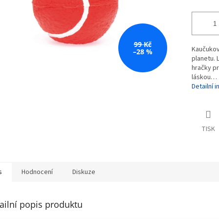
99 Kč
Kaučukov
–28 %
planetu. 
hračky pr
láskou…
Detailní 
TISK
s
Hodnocení
Diskuze
ailní popis produktu