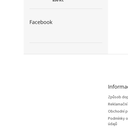
850 Kč
Facebook
Z
á
p
a
t
Informa
í
Způsob dop
Reklamační
Obchodní 
Podmínky o
údajů