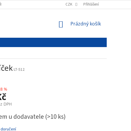
ÍNKY
PODMÍNKY OCHRANY OSOBNÍCH ÚDAJŮ
CZK
Přihlášení
NÁKUPNÍ
Prázdný košík
KOŠÍK
íček
LT-512
28 %
Kč
ez DPH
em u dodavatele
(>10 ks)
 doručení