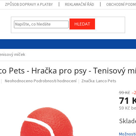
ZPŮSOB DOPRAVY A PLATBY
REKLAMAČNÍ ŘÁD
OBCHODNÍ PODM
HLEDAT
Tenisový míček
o Pets - Hračka pro psy - Tenisový m
Průměrné
Neohodnoceno
Podrobnosti hodnocení
Značka:
Lanco Pets
hodnocení
produktu
99 Kč
–
71 
je
0,0
59 Kč b
z
5
Měrná
Sklad
hvězdiček.
cena:
Možnosti