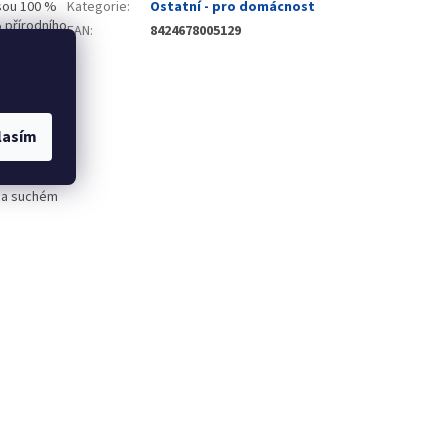
jsou 100 %
Kategorie
:
Ostatní - pro domácnost
 přírodního
EAN
:
8424678005129
omotorický
ý zvuk.
Bez PVC,
chybět v
y, krásné
lasím
y Před
ňte všechny
ou
 na suchém