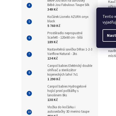
Bebe-Jou Box na ubrousky
Kauč
Bébé-Jou Fabulous Taupe Silk
přír
349 Kč
kauč
Tento 
vývo
Kočárek Lionelo AZURA onyx
black
Kauč
vyjadřu
5 760 Kč
BPA, 
žádn
Prostěradlo nepropustné
Nast
barv
Scarlett - 120x60 cm - bílá
použ
189 Kč
obal
Nastavitelná savička Difrax 1-2-3
navl
Variflow Natural - 2ks
míst
134 Kč
Canpol babies Elektrický double
ohřívač a sterilizátor
kojeneckých lahví 7v1
1 290 Kč
Canpol babies Hydrogelové
hojící prsní polštářky s
lanolinem 8ks
138 Kč
Vložka do kočárku i
autosedačky 3D merino taupe