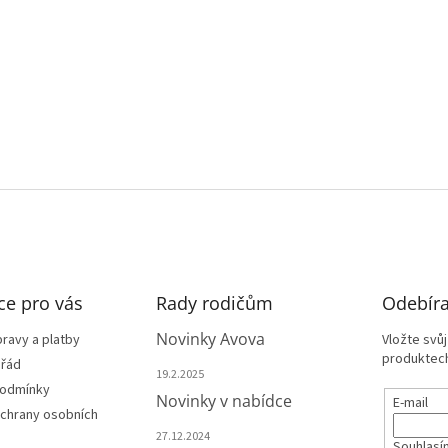
ce pro vás
Rady rodičům
Odebíra
Novinky Avova
ravy a platby
Vložte svů
produktech
 řád
19.2.2025
podmínky
Novinky v nabídce
E-mail
chrany osobních
27.12.2024
Souhlasí