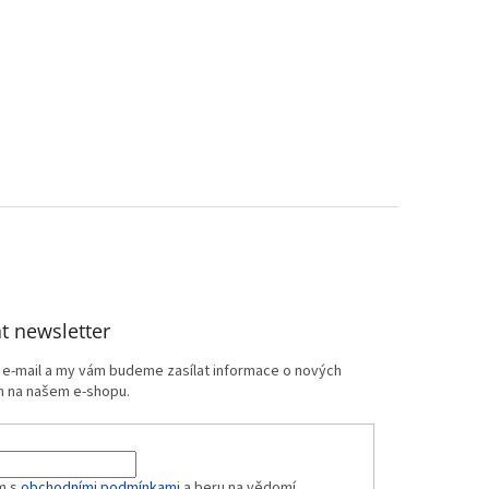
t newsletter
j e-mail a my vám budeme zasílat informace o nových
 na našem e-shopu.
m s
obchodními podmínkami
a beru na vědomí