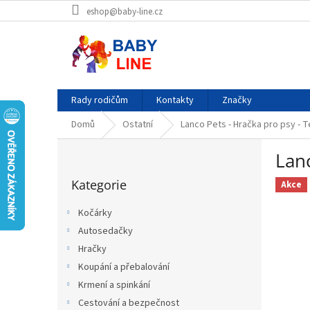
Přejít
eshop@baby-line.cz
na
obsah
Rady rodičům
Kontakty
Značky
Domů
Ostatní
Lanco Pets - Hračka pro psy - 
P
Lanc
o
Přeskočit
s
Kategorie
kategorie
Akce
t
r
Kočárky
a
Autosedačky
n
Hračky
n
í
Koupání a přebalování
p
Krmení a spinkání
a
Cestování a bezpečnost