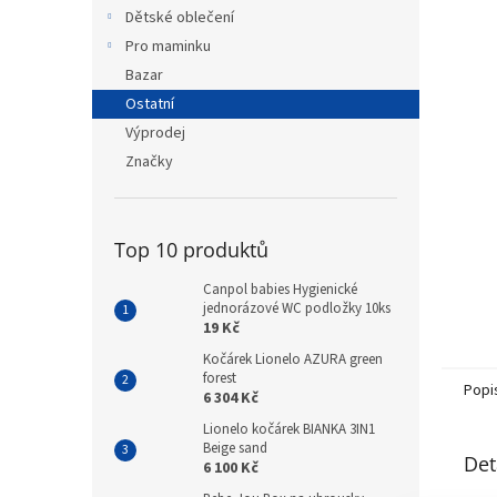
n
Dětské oblečení
e
Pro maminku
l
Bazar
Ostatní
Výprodej
Značky
Top 10 produktů
Canpol babies Hygienické
jednorázové WC podložky 10ks
19 Kč
Kočárek Lionelo AZURA green
forest
Popi
6 304 Kč
Lionelo kočárek BIANKA 3IN1
Beige sand
Det
6 100 Kč