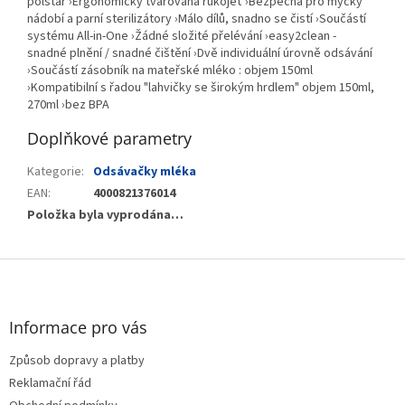
polštář ›Ergonomicky tvarovaná rukojeť ›Bezpečná pro myčky
nádobí a parní sterilizátory ›Málo dílů, snadno se čistí ›Součástí
systému All-in-One ›Žádné složité přelévání ›easy2clean -
snadné plnění / snadné čištění ›Dvě individuální úrovně odsávání
›Součástí zásobník na mateřské mléko : objem 150ml
›Kompatibilní s řadou "lahvičky se širokým hrdlem" objem 150ml,
270ml ›bez BPA
Doplňkové parametry
Kategorie
:
Odsávačky mléka
EAN
:
4000821376014
Položka byla vyprodána…
Z
á
p
a
Informace pro vás
t
Způsob dopravy a platby
í
Reklamační řád