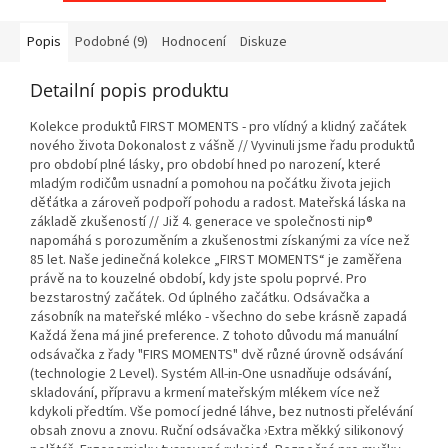
Popis
Podobné (9)
Hodnocení
Diskuze
Detailní popis produktu
Kolekce produktů FIRST MOMENTS - pro vlídný a klidný začátek
nového života Dokonalost z vášně // Vyvinuli jsme řadu produktů
pro období plné lásky, pro období hned po narození, které
mladým rodičům usnadní a pomohou na počátku života jejich
děťátka a zároveň podpoří pohodu a radost. Mateřská láska na
základě zkušeností // Již 4. generace ve společnosti nip®
napomáhá s porozuměním a zkušenostmi získanými za více než
85 let. Naše jedinečná kolekce „FIRST MOMENTS“ je zaměřena
právě na to kouzelné období, kdy jste spolu poprvé. Pro
bezstarostný začátek. Od úplného začátku. Odsávačka a
zásobník na mateřské mléko - všechno do sebe krásně zapadá
Každá žena má jiné preference. Z tohoto důvodu má manuální
odsávačka z řady "FIRS MOMENTS" dvě různé úrovně odsávání
(technologie 2 Level). Systém All-in-One usnadňuje odsávání,
skladování, přípravu a krmení mateřským mlékem více než
kdykoli předtím. Vše pomocí jedné láhve, bez nutnosti přelévání
obsah znovu a znovu. Ruční odsávačka ›Extra měkký silikonový