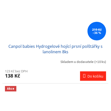
219 Kč
–36 %
Canpol babies Hydrogelové hojící prsní polštářky s
lanolinem 8ks
Skladem u dodavatele
(>10 ks)
123 Kč bez DPH
138 Kč
Do košíku
Akce