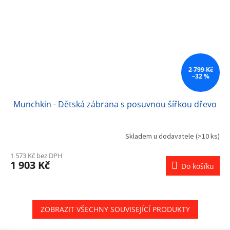
2 799 Kč
–32 %
Munchkin - Dětská zábrana s posuvnou šířkou dřevo
Skladem u dodavatele
(>10 ks)
1 573 Kč bez DPH
1 903 Kč
Do košíku
ZOBRAZIT VŠECHNY SOUVISEJÍCÍ PRODUKTY