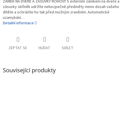
ZÁMEK NA DVEŘE A ZÁSUVKY ROHOVÝ S externím zámkem na dveře a
zásuvky skříněk udržíte nebezpečné předměty mimo dosah vašeho
dítěte a ochráníte ho tak před možným zraněním. Automatické
uzamykání…
Detailní informace
ZEPTAT SE
HLÍDAT
SDÍLET
Související produkty