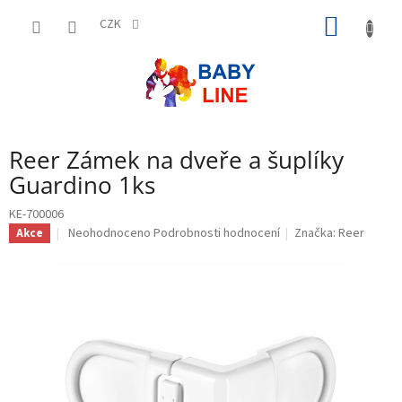
Přejít
NÁKUP
na
CZK
obsah
KOŠÍK
Reer Zámek na dveře a šuplíky
Guardino 1ks
KE-700006
Průměrné
Neohodnoceno
Podrobnosti hodnocení
Značka:
Reer
Akce
hodnocení
produktu
je
0,0
z
5
hvězdiček.