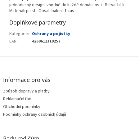
jednoduchý design: vhodné do každé domácnosti - Barva: bílá -
Materiál: plast - Obsah balení: 1 kus
Doplňkové parametry
Kategorie
:
Ochrany a pojistky
EAN
:
4260611310257
Z
á
p
a
Informace pro vás
t
Způsob dopravy a platby
í
Reklamační řád
Obchodní podmínky
Podmínky ochrany osobních údajů
Rady rodičům