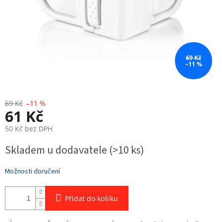
69 Kč
–11 %
69 Kč
–11 %
61 Kč
50 Kč bez DPH
Měrná
Skladem u dodavatele
(>10 ks)
cena:
Možnosti doručení
Přidat do košíku