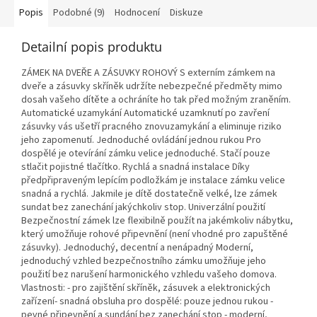
Popis
Podobné (9)
Hodnocení
Diskuze
Detailní popis produktu
ZÁMEK NA DVEŘE A ZÁSUVKY ROHOVÝ S externím zámkem na
dveře a zásuvky skříněk udržíte nebezpečné předměty mimo
dosah vašeho dítěte a ochráníte ho tak před možným zraněním.
Automatické uzamykání Automatické uzamknutí po zavření
zásuvky vás ušetří pracného znovuzamykání a eliminuje riziko
jeho zapomenutí. Jednoduché ovládání jednou rukou Pro
dospělé je otevírání zámku velice jednoduché. Stačí pouze
stlačit pojistné tlačítko. Rychlá a snadná instalace Díky
předpřipraveným lepícím podložkám je instalace zámku velice
snadná a rychlá. Jakmile je dítě dostatečně velké, lze zámek
sundat bez zanechání jakýchkoliv stop. Univerzální použití
Bezpečnostní zámek lze flexibilně použít na jakémkoliv nábytku,
který umožňuje rohové připevnění (není vhodné pro zapuštěné
zásuvky). Jednoduchý, decentní a nenápadný Moderní,
jednoduchý vzhled bezpečnostního zámku umožňuje jeho
použití bez narušení harmonického vzhledu vašeho domova.
Vlastnosti: - pro zajištění skříněk, zásuvek a elektronických
zařízení- snadná obsluha pro dospělé: pouze jednou rukou -
pevné připevnění a sundání bez zanechání stop - moderní,