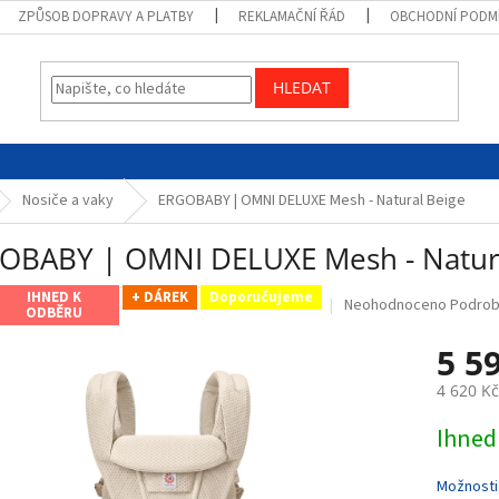
ZPŮSOB DOPRAVY A PLATBY
REKLAMAČNÍ ŘÁD
OBCHODNÍ PODM
HLEDAT
Nosiče a vaky
ERGOBABY | OMNI DELUXE Mesh - Natural Beige
OBABY | OMNI DELUXE Mesh - Natur
IHNED K
+ DÁREK
Doporučujeme
Průměrné
Neohodnoceno
Podrob
ODBĚRU
hodnocení
produktu
5 5
je
0,0
4 620 K
z
Měrná
5
Ihned
cena:
hvězdiček.
Možnosti