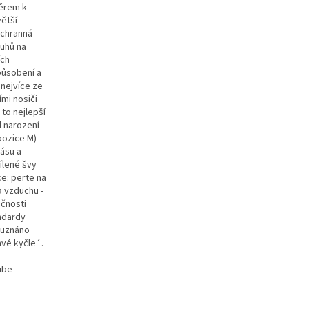
měrem k
větší
ochranná
ruhů na
ích
působení a
 nejvíce ze
ími nosiči
 to nejlepší
 narození -
ozice M) -
pásu a
ílené švy
ce: perte na
a vzduchu -
ečnosti
ndardy
 uznáno
avé kyčle´.
ube