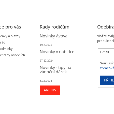
ce pro vás
Rady rodičům
Odebíra
Novinky Avova
ravy a platby
Vložte svů
produktech
 řád
19.2.2025
podmínky
Novinky v nabídce
E-mail
chrany osobních
27.12.2024
Souhlasí
Novinky - tipy na
zpracová
vánoční dárek
PŘIHL
3.12.2024
ARCHIV