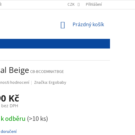
ÍNKY
PODMÍNKY OCHRANY OSOBNÍCH ÚDAJŮ
CZK
Přihlášení
NÁKUPNÍ
Prázdný košík
KOŠÍK
al Beige
CB-BCODMNATBGE
nosti hodnocení
Značka:
Ergobaby
90 Kč
č bez DPH
 k odběru
(>10 ks)
 doručení