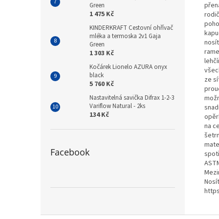
přen
Green
1 475 Kč
rodič
pohod
KINDERKRAFT Cestovní ohřívač
kapu
mléka a termoska 2v1 Gaja
nosí
Green
rame
1 303 Kč
lehčí
Kočárek Lionelo AZURA onyx
všech
black
ze sí
5 760 Kč
proud
Nastavitelná savička Difrax 1-2-3
možn
Variflow Natural - 2ks
snad
134 Kč
opěrk
na ce
šetr
mater
Facebook
spot
ASTM
Mezi
Nosí
http