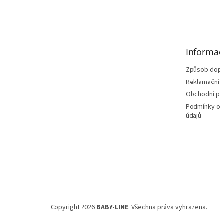
Z
á
p
a
t
Informa
í
Způsob dop
Reklamační
Obchodní 
Podmínky o
údajů
Copyright 2026
BABY-LINE
. Všechna práva vyhrazena.