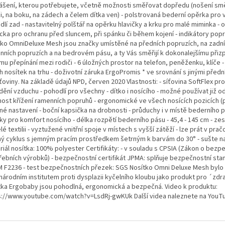
ášení, kterou potřebujete, včetně možnosti směřovat dopředu (nošení s
i, na boku, na zádech a čelem dítka ven) - polstrovaná bederní opěrka pro 
lí zad - nastavitelný polštář na opěrku hlavičky a krku pro malé miminka - 
cka pro ochranu před sluncem, při spánku či během kojení - indikátory pop
tko OmniDeluxe Mesh jsou značky umístěné na předních popruzích, na zadn
nních popruzích a na bedrovém pásu, a ty Vás směřijí k dokonalejšímu přiz
mu přepínání mezi rodiči - 6 úložných prostor na telefon, peněženku, klíče -
 nosítek na trhu - doživotní záruka ErgoPromis * ve srovnání s jinými předn
ťoviny. Na základě údajů NPD, červen 2020 Vlastnosti: - síťovina SoftFlex pro
ění vzduchu - pohodlí pro všechny - dítko i nosícího - možné používat již od
ost křížení ramenních popruhů - ergonomické ve všech nosících pozicích (p
né nastavení - boční kapsička na drobnosti - průduchy i v místě bederního 
y pro komfort nosícího - délka rozpětí bederního pásu - 45,4 - 145 cm - zes
lé textilii - vyztužené vnitřní spoje v místech s vyšší zátěží - lze prát v prač
ný cyklus s jemným pracím prostředkem šetrným k barvám do 30° - sušte n
iál nosítka: 100% polyester Certifikáty: - v souladu s CPSIA (Zákon o bezp
řebních výrobků) - bezpečnostní certifikát JPMA: splňuje bezpečnostní sta
 F2236 - test bezpečnostních přezek: SGS Nosítko Omni Deluxe Mesh bylo
národním institutem proti dysplazii kyčelního kloubu jako produkt pro ´zdr
tka Ergobaby jsou pohodlná, ergonomická a bezpečná. Video k produktu:
s://www.youtube.com/watch?v=LsdRj-gwKUk Další videa naleznete na YouT