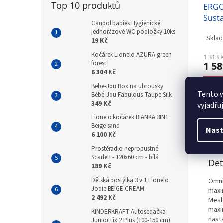
Top 10 produktů
ERGO
Susta
Canpol babies Hygienické
Baby
jednorázové WC podložky 10ks
Sklad
19 Kč
Kočárek Lionelo AZURA green
1 313 
forest
1 58
6 304 Kč
D
Bebe-Jou Box na ubrousky
Tento 
Bébé-Jou Fabulous Taupe Silk
349 Kč
vyjadřu
Lionelo kočárek BIANKA 3IN1
Beige sand
Nast
Popi
6 100 Kč
Prostěradlo nepropustné
Scarlett - 120x60 cm - bílá
Det
189 Kč
Dětská postýlka 3 v 1 Lionelo
Omni
Jodie BEIGE CREAM
maxi
2 492 Kč
Mesh
maxim
KINDERKRAFT Autosedačka
nasta
Junior Fix 2 Plus (100-150 cm)