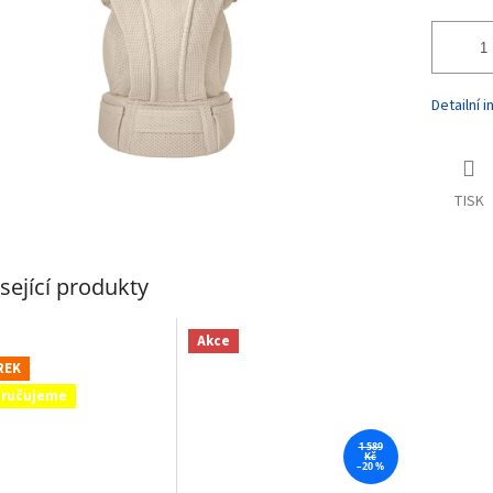
Detailní 
TISK
sející produkty
Akce
REK
ručujeme
1 589
Kč
–20 %