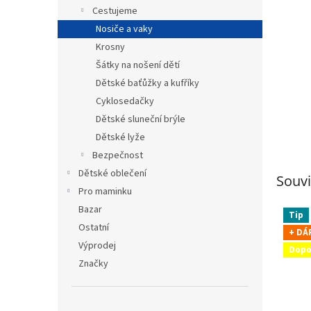
n
Cestujeme
e
Nosiče a vaky
l
Krosny
Šátky na nošení dětí
Dětské baťůžky a kufříky
Cyklosedačky
Dětské sluneční brýle
Dětské lyže
Bezpečnost
Dětské oblečení
Souvi
Pro maminku
Bazar
Tip
Ostatní
+ DÁ
Výprodej
Dopo
Značky