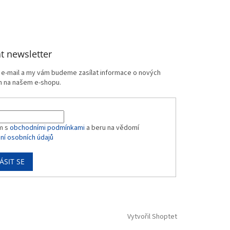
t newsletter
j e-mail a my vám budeme zasílat informace o nových
 na našem e-shopu.
m s
obchodními podmínkami
a beru na vědomí
ní osobních údajů
ÁSIT SE
Vytvořil Shoptet