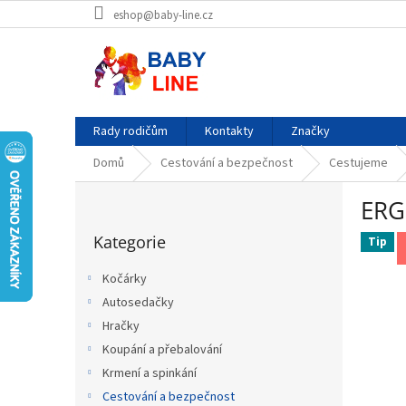
Přejít
eshop@baby-line.cz
na
obsah
Rady rodičům
Kontakty
Značky
Domů
Cestování a bezpečnost
Cestujeme
P
ERG
o
Přeskočit
s
Kategorie
kategorie
Tip
t
r
Kočárky
a
Autosedačky
n
Hračky
n
í
Koupání a přebalování
p
Krmení a spinkání
a
Cestování a bezpečnost