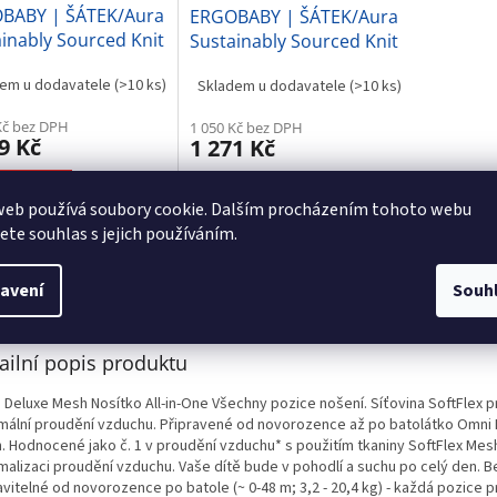
BABY | ŠÁTEK/Aura
ERGOBABY | ŠÁTEK/Aura
inably Sourced Knit
Sustainably Sourced Knit
 Wrap - Cream
Baby Wrap - Camel
em u dodavatele
(>10 ks)
Skladem u dodavatele
(>10 ks)
Harvest
Kč bez DPH
1 050 Kč bez DPH
9 Kč
1 271 Kč
o košíku
Do košíku
web používá soubory cookie. Dalším procházením tohoto webu
jete souhlas s jejich používáním.
avení
Souh
s
Podobné (9)
Hodnocení
Diskuze
ailní popis produktu
 Deluxe Mesh Nosítko All-in-One Všechny pozice nošení. Síťovina SoftFlex p
mální proudění vzduchu. Připravené od novorozence až po batolátko Omni 
. Hodnocené jako č. 1 v proudění vzduchu* s použitím tkaniny SoftFlex Mes
alizaci proudění vzduchu. Vaše dítě bude v pohodlí a suchu po celý den. Be
vitelné od novorozence po batole (~ 0-48 m; 3,2 - 20,4 kg) - každá pozice p