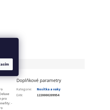
lasím
Doplňkové parametry
ro
Kategorie
:
Nosítka a vaky
Deluxe
EAN
:
1220000209954
h pro
nefity: -
ro