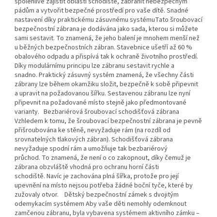
spolehlivě zajistit oblasti schodiště, zabránit nebezpečným
pádům a vytvořit bezpečné prostředí pro vaše dítě. Snadné
nastavení díky praktickému zásuvnému systémuTato šroubovací
bezpečnostní zábrana je dodávána jako sada, kterou si můžete
sami sestavit. To znamená, že jeho balení je mnohem menší než
u běžných bezpečnostních zábran. Stavebnice ušetří až 60 %
obalového odpadu a přispívá tak k ochraně životního prostředí.
Díky modulárnímu principu lze zábranu sestavit rychle a
snadno. Praktický zásuvný systém znamená, že všechny části
zábrany lze během okamžiku složit, bezpečně k sobě připevnit
a upravit na požadovanou šířku. Sestavenou zábranu lze nyní
připevnit na požadované místo stejně jako předmontované
varianty. Bezbariérová šroubovací schodišťová zábrana
Vzhledem k tomu, že šroubovací bezpečnostní zábrana je pevně
přišroubována ke stěně, nevyžaduje rám (na rozdíl od
srovnatelných tlakových zábran). Schodišťová zábrana
nevyžaduje spodní rám a umožňuje tak bezbariérový
průchod. To znamená, že není o co zakopnout, díky čemuž je
zábrana obzvláště vhodná pro ochranu horní části
schodiště. Navíc je zachována plná šířka, protože pro její
upevnění na místo nejsou potřeba žádné boční tyče, které by
zužovaly otvor. Dětský bezpečnostní zámek s dvojitým
odemykacím systémem Aby vaše děti nemohly odemknout
zamčenou zábranu, byla vybavena systémem aktivního zámku –