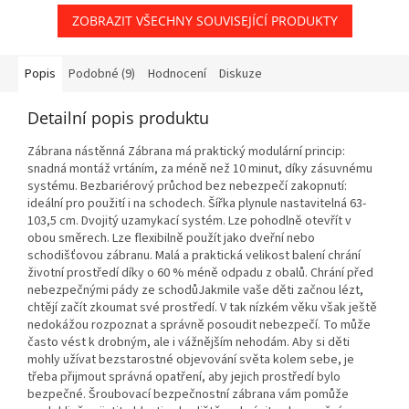
ZOBRAZIT VŠECHNY SOUVISEJÍCÍ PRODUKTY
Popis
Podobné (9)
Hodnocení
Diskuze
Detailní popis produktu
Zábrana nástěnná Zábrana má praktický modulární princip:
snadná montáž vrtáním, za méně než 10 minut, díky zásuvnému
systému. Bezbariérový průchod bez nebezpečí zakopnutí:
ideální pro použití i na schodech. Šířka plynule nastavitelná 63-
103,5 cm. Dvojitý uzamykací systém. Lze pohodlně otevřít v
obou směrech. Lze flexibilně použít jako dveřní nebo
schodišťovou zábranu. Malá a praktická velikost balení chrání
životní prostředí díky o 60 % méně odpadu z obalů. Chrání před
nebezpečnými pády ze schodůJakmile vaše děti začnou lézt,
chtějí začít zkoumat své prostředí. V tak nízkém věku však ještě
nedokážou rozpoznat a správně posoudit nebezpečí. To může
často vést k drobným, ale i vážnějším nehodám. Aby si děti
mohly užívat bezstarostné objevování světa kolem sebe, je
třeba přijmout správná opatření, aby jejich prostředí bylo
bezpečné. Šroubovací bezpečnostní zábrana vám pomůže