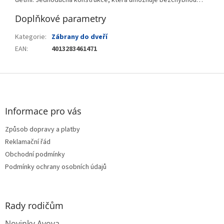
dětmi. Jednoduchá konstrukce, která umožňuje bezchybnou…
Doplňkové parametry
Kategorie
:
Zábrany do dveří
EAN
:
4013283461471
Z
á
p
a
Informace pro vás
t
Způsob dopravy a platby
í
Reklamační řád
Obchodní podmínky
Podmínky ochrany osobních údajů
Rady rodičům
Novinky Avova