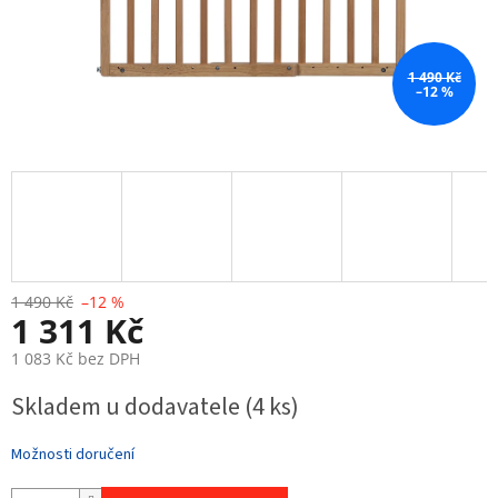
1 490 Kč
–12 %
1 490 Kč
–12 %
1 311 Kč
1 083 Kč bez DPH
Měrná
Skladem u dodavatele
(4 ks)
cena:
Možnosti doručení