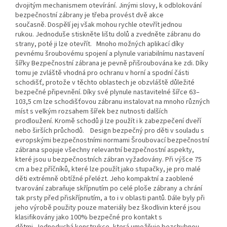
dvojitým mechanismem otevírání. Jinými slovy, k odblokování
bezpečnostní zábrany je třeba provést dvě akce
současně. Dospělí jej však mohou rychle otevřít jednou
rukou. Jednoduše stiskněte lištu dolů a zvedněte zábranu do
strany, poté ji lze otevřít. Mnoho možných aplikací díky
pevnému šroubovému spojení a plynule variabilnímu nastavení
šířky Bezpečnostní zábrana je pevně přišroubována ke zdi. Díky
tomu je zvláště vhodná pro ochranu v horní a spodní části
schodišť, protože v těchto oblastech je obzvláště důležité
bezpečné připevnění. Díky své plynule nastavitelné šířce 63–
103,5 cm lze schodišťovou zábranu instalovat na mnoho různých
míst s velkým rozsahem šířek bez nutnosti dalších
prodloužení. Kromě schodů ji lze použít i k zabezpečení dveří
nebo širších průchodů. Design bezpečný pro děti v souladu s
evropskými bezpečnostními normami Šroubovací bezpečnostní
zábrana spojuje všechny relevantní bezpečnostní aspekty,
které jsou u bezpečnostních zábran vyžadovány. Při výšce 75
cm a bez příčníků, které lze použít jako stupačky, je pro malé
děti extrémně obtížné přelézt. Jeho kompaktní a zaoblené
tvarování zabraňuje skřípnutím po celé ploše zábrany a chrání
tak prsty před přiskřípnutím, a to i v oblasti pantů. Dále byly při
jeho výrobě použity pouze materiály bez škodlivin které jsou
klasifikovány jako 100% bezpečné pro kontakt s