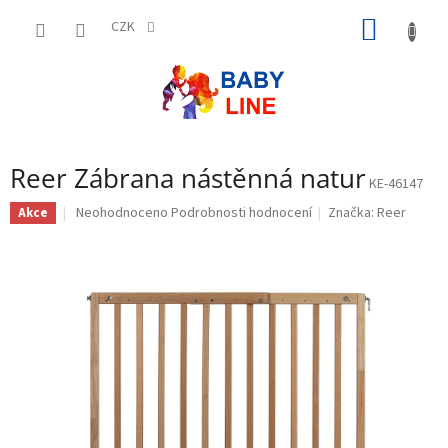
Přejít
NÁKUP
na
CZK
obsah
KOŠÍK
Reer Zábrana nástěnná natur
KE-46147
Průměrné
Neohodnoceno
Podrobnosti hodnocení
Značka:
Reer
Akce
hodnocení
produktu
je
0,0
z
5
hvězdiček.