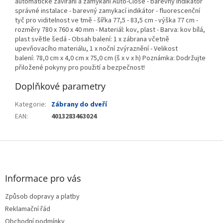
automatické zavírání a zamykání Auto-Close - barevný indikátor
správné instalace - barevný zamykací indikátor - fluorescenční
tyč pro viditelnost ve tmě - šířka 77,5 - 83,5 cm - výška 77 cm -
rozměry 780 x 760 x 40 mm - Materiál: kov, plast - Barva: kov bílá,
plast světle šedá - Obsah balení: 1 x zábrana včetně
upevňovacího materiálu, 1 x noční zvýraznění - Velikost
balení: 78,0 cm x 4,0 cm x 75,0 cm (š x v x h) Poznámka: Dodržujte
přiložené pokyny pro použití a bezpečnost!
Doplňkové parametry
Kategorie
:
Zábrany do dveří
EAN
:
4013283463024
Z
á
p
a
Informace pro vás
t
Způsob dopravy a platby
í
Reklamační řád
Obchodní podmínky