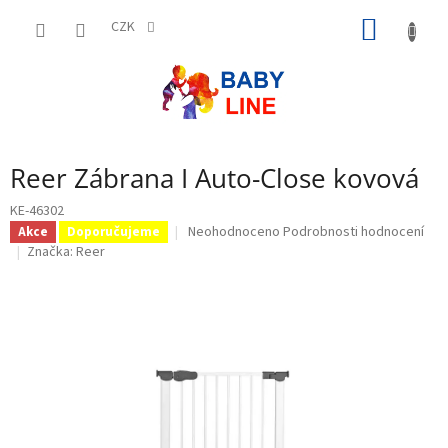
Přejít
NÁKUP
na
CZK
obsah
KOŠÍK
Reer Zábrana I Auto-Close kovová
KE-46302
Průměrné
Neohodnoceno
Podrobnosti hodnocení
Akce
Doporučujeme
hodnocení
Značka:
Reer
produktu
je
0,0
z
5
hvězdiček.