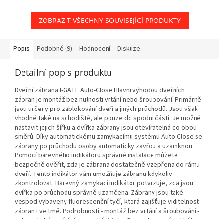
ZOBRAZIT VŠECHNY SOUVISEJÍCÍ PRODUKTY
Popis
Podobné (9)
Hodnocení
Diskuze
Detailní popis produktu
Dveřní zábrana I-GATE Auto-Close Hlavní výhodou dveřních
zábran je montáž bez nutnosti vrtání nebo šroubování. Primárně
jsou určeny pro zablokování dveří a jiných průchodů. Jsou však
vhodné také na schodiště, ale pouze do spodní části. Je možné
nastavit jejich šířku a dvířka zábrany jsou otevíratelná do obou
směrů. Díky automatickému zamykacímu systému Auto-Close se
zábrany po průchodu osoby automaticky zavřou a uzamknou.
Pomocí barevného indikátoru správné instalace můžete
bezpečně ověřit, zda je zábrana dostatečně vzepřena do rámu
dveří. Tento indikátor vám umožňuje zábranu kdykoliv
zkontrolovat. Barevný zamykací indikátor potvrzuje, zda jsou
dvířka po průchodu správně uzamčena. Zábrany jsou také
vespod vybaveny fluorescenční tyčí, která zajišťuje viditelnost
zábran i ve tmě. Podrobnosti:- montáž bez vrtání a šroubování -