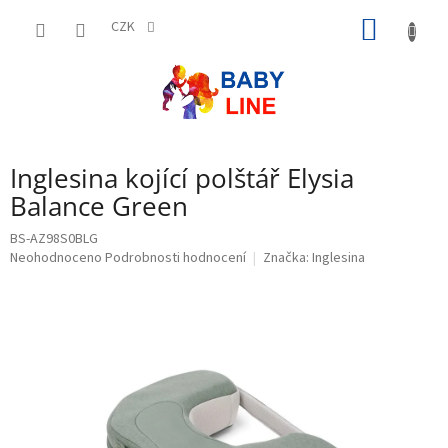
Přejít
NÁKUP
na
CZK
obsah
KOŠÍK
Inglesina kojící polštář Elysia
Balance Green
BS-AZ98S0BLG
Průměrné
Neohodnoceno
Podrobnosti hodnocení
Značka:
Inglesina
hodnocení
produktu
je
0,0
z
5
hvězdiček.