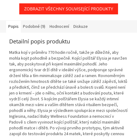
ZOBRAZIT VŠECHNY SOUVISEJÍCÍ PRODUKTY
Popis
Podobné (9)
Hodnocení
Diskuze
Detailní popis produktu
Matka kojí v průměru 770 hodin ročně, takže je důležité, aby
mohla kojit pohodlně a bezpečně. Kojící polštář Elysia je navržen
tak, aby poskytoval při kojení maximální pohodlí. Jeho
ergonomický tvar drží dítě v ideální výšce, podporuje správné
držení těla a tím minimalizuje zátěž zad a ramen. Rovnoměrným
rozložením hmotnosti dítěte se také snižuje zátěž zápěstí, loktů
a předloktí, čímž se předchází únavě a bolesti svalů. Kojení není
jen o krmení – jde o něhu, oční kontakt a budování pouta, které
vydrží celý život. S kojícím polštářem Elysia se každý intimní
okamžik mezi vámi a vaším dítětem stává rituálem bezpečí,
pohodlí a něhy. Elysia je výsledkem spolupráce mezi společností
Inglesina, nadací Baby Wellness Foundation a nemocnicí v
Padově s cílem vyvinout kojící polštář, který nabízí maximální
pohodlí matce i dítěti. Po vývoji prvního prototypu, tým aktivně
zapojil do testování produktu 24 matek, které poskytly cennou