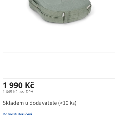
1 990 Kč
1 645 Kč bez DPH
Měrná
Skladem u dodavatele
(>10 ks)
cena:
Možnosti doručení