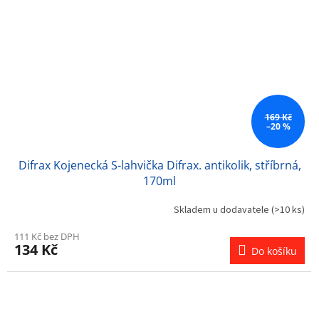
169 Kč
–20 %
Difrax Kojenecká S-lahvička Difrax. antikolik, stříbrná,
170ml
Skladem u dodavatele
(>10 ks)
111 Kč bez DPH
134 Kč
Do košíku