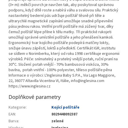
(3+ m): měkčí povrch je navržen tak, aby poskytoval správnou
podporu, když dítě roste a nabírá váhu a svalovou sílu. Praktický
nastavitelný bederní pás udržuje polštář těsně při těle a
ultrarychlé magnetické zapínání umožňuje snadné připevnění
pásu jednou rukou. Vnitřní profil polštáře má zúžený tvar, díky
čemuž polštář lépe přilne k tělu matky. Tři praktické rukojeti
umožňují správné umístění polštáře a jeho přenášení kamkoli.
Ergonomický tvar kojícího polštáře podepírá matčiny lokty,
snižuje únavu zápěstí, loktů a předloktí. Certifikát IGR, institutu
se sídlem v Norimberku, který od roku 1998 certifikuje ergonomii
výrobků. Péče: snímatelný a pratelný vnější potah, ruční praní na
30°C. Složení: potah vnější - 70% bambusová viskóza, 30%
bavlna, potah vnitřní - 100% polyester, těleso polštáře:pěna
Informace o výrobci: L'Inglesina Baby S.P.A., Via Lago Maggiore,
22, 36077 Altavilla Vicentina VI, Itálie, info@inglesina.com
https://www.inglesina.cz
Doplňkové parametry
Kategorie
:
Kojící polštáře
EAN
:
8029448092387
Barva
:
zelené