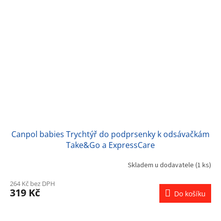
Canpol babies Trychtýř do podprsenky k odsávačkám
Take&Go a ExpressCare
Skladem u dodavatele
(1 ks)
264 Kč bez DPH
319 Kč
Do košíku