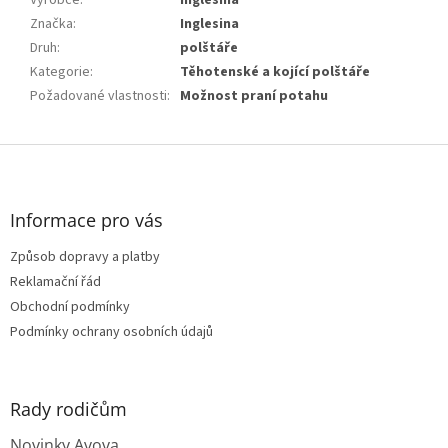
Výrobce
:
Inglesina
Značka
:
Inglesina
Druh
:
polštáře
Kategorie
:
Těhotenské a kojící polštáře
Požadované vlastnosti
:
Možnost praní potahu
Z
á
p
a
Informace pro vás
t
Způsob dopravy a platby
í
Reklamační řád
Obchodní podmínky
Podmínky ochrany osobních údajů
Rady rodičům
Novinky Avova