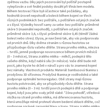
zpětnou vazbu. Díky jejich pozorování byl polštář postupně
vylepšován a své finální podoby dosáhl při třináctem modelu.
Během testovací fáze byli účastnice také požádány, aby
hodnotili úroveň nepohodlí a bolesti během kojení ve třech
různých podmínkách: bez polštáře, s polštářem od jiných značek
a s Elysií. Výsledky hovoří samy za sebe: bez polštáře: průměrné
skóre 5 (maximální nepohodlí), s polštářem od jiných značek:
průměrné skóre 3,6, s Elysií: průměrné skóre 0,45 (téměř žádná
bolest nebo stres). Elysia, je navržená tak, aby vás podporovala
od prvních dnů. Díky dvěma stranám s různou hustotou se
přizpůsobuje růstu vašeho dítěte. Strana prvního mléka, mleziva
– tvrdší, jemně podporuje novorozence během prvních měsíců
(0 – 3 měsíce), Strana zralého mléka – měkčí, podepírá tělo
vašeho dítěte, když nabírá sílu (3+ měsíce). Vaše dítě bude mít
pocit, jako byste ho drželi v náručí a pro vás to znamená kojení
bez námahy. Vlastnosti produktu: Materiál: bambusová tkanina s
prodyšnou 3D síťovinou. Prodyšná tkanina je voděodolná a také
podporuje optimální termoregulaci. Obě strany mají různou
hustotu polstrování, aby se přizpůsobily růstu dítěte. Strana
prvního mléka (0 – 3 m): tvrdší povrch podepírá dítě a podporuje
kojení, když jsou jeho svaly ještě slabé. "Zóna pohodlí", středová
vložka na straně prvního mléka, má diferencovanou hustotu,
která umožňuje mírné prohnutí vlivem bederní oblasti dítěte, což
podporuje správné zarovnání hlavy a trupu. Strana zralého mléka