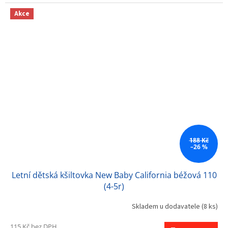
Akce
188 Kč
–26 %
Letní dětská kšiltovka New Baby California béžová 110
(4-5r)
Skladem u dodavatele
(8 ks)
115 Kč bez DPH