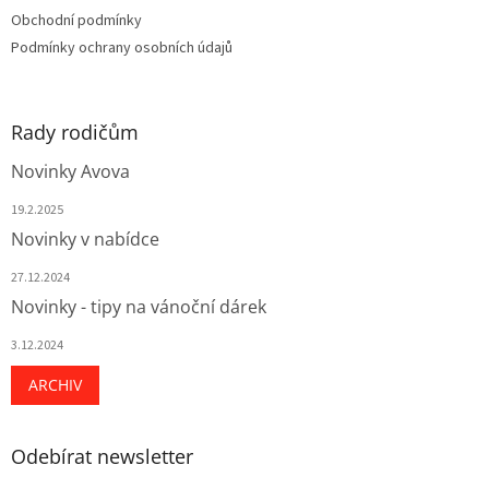
v
Obchodní podmínky
ý
Podmínky ochrany osobních údajů
p
i
s
u
Rady rodičům
Novinky Avova
19.2.2025
Novinky v nabídce
27.12.2024
Novinky - tipy na vánoční dárek
3.12.2024
ARCHIV
Odebírat newsletter