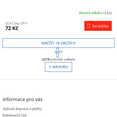
Ihned k odběru
(2 ks)
60 Kč bez DPH
Do košíku
72 Kč
NAČÍST 18 DALŠÍCH
S
1
77
t
O
r
1379
položek celkem
v
á
l
NAHORU
n
á
k
o
d
v
Z
a
á
c
á
n
í
p
í
p
a
Informace pro vás
r
t
v
Způsob dopravy a platby
í
k
Reklamační řád
y