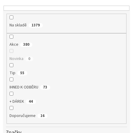
k
t
ů
Na skladě
1379
Akce
380
Novinka
0
Tip
55
IHNED K ODBĚRU
73
+ DÁREK
44
Doporučujeme
16
Značky