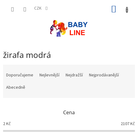
Přejít
NÁKUP
na
CZK
obsah
KOŠÍK
žirafa modrá
Ř
a
Doporučujeme
Nejlevnější
Nejdražší
Nejprodávanější
z
e
Abecedně
n
í
p
Cena
r
o
2
Kč
2107
Kč
d
u