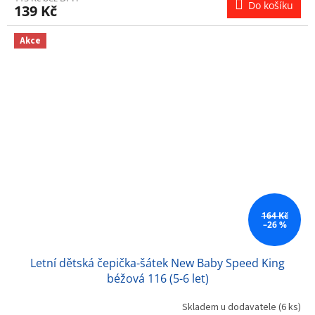
Do košíku
139 Kč
Akce
164 Kč
–26 %
Letní dětská čepička-šátek New Baby Speed King
béžová 116 (5-6 let)
Skladem u dodavatele
(6 ks)