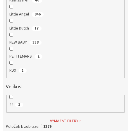
Kaarsgaren
40
Little Angel
846
Little Dutch
17
NEW BABY
338
PETITEMARS
2
RDX
1
Velikost
44
1
VYMAZAT FILTRY
Položek k zobrazení:
1379