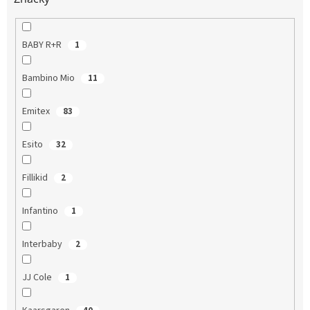
BABY R+R
1
Bambino Mio
11
Emitex
83
Esito
32
Fillikid
2
Infantino
1
Interbaby
2
JJ Cole
1