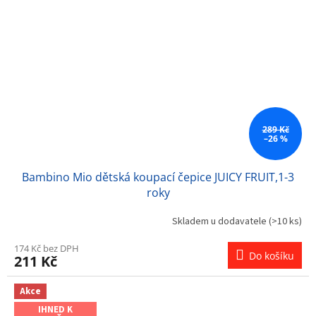
289 Kč
–26 %
Bambino Mio dětská koupací čepice JUICY FRUIT,1-3
roky
Skladem u dodavatele
(>10 ks)
174 Kč bez DPH
Do košíku
211 Kč
Akce
IHNED K