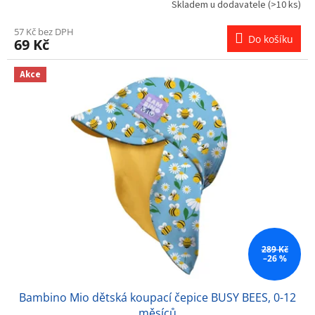
Skladem u dodavatele
(>10 ks)
57 Kč bez DPH
Do košíku
69 Kč
Akce
289 Kč
–26 %
Bambino Mio dětská koupací čepice BUSY BEES, 0-12
měsíců