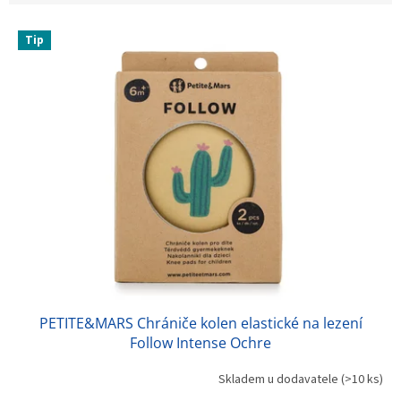
V
Tip
ý
p
i
s
p
r
o
d
u
k
t
ů
PETITE&MARS Chrániče kolen elastické na lezení
Follow Intense Ochre
Skladem u dodavatele
(>10 ks)