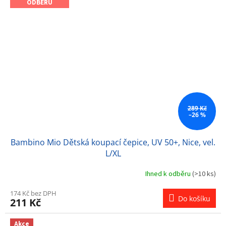
ODBĚRU
289 Kč
–26 %
Bambino Mio Dětská koupací čepice, UV 50+, Nice, vel.
L/XL
Ihned k odběru
(>10 ks)
174 Kč bez DPH
Do košíku
211 Kč
Akce